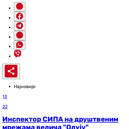
Најновије
13
22
Инспектор СИПА на друштвеним
мрежама велича "Олују"