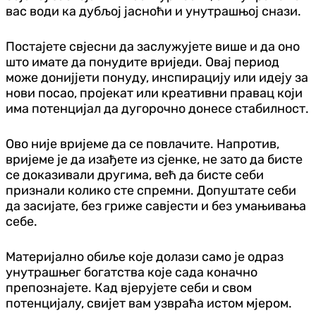
вас води ка дубљој јасноћи и унутрашњој снази.
Постајете свјесни да заслужујете више и да оно
што имате да понудите вриједи. Овај период
може донијјети понуду, инспирацију или идеју за
нови посао, пројекат или креативни правац који
има потенцијал да дугорочно донесе стабилност.
Ово није вријеме да се повлачите. Напротив,
вријеме је да изађете из сјенке, не зато да бисте
се доказивали другима, већ да бисте себи
признали колико сте спремни. Допуштате себи
да засијате, без гриже савјести и без умањивања
себе.
Материјално обиље које долази само је одраз
унутрашњег богатства које сада коначно
препознајете. Кад вјерујете себи и свом
потенцијалу, свијет вам узвраћа истом мјером.