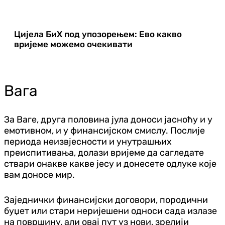
Цијела БиХ под упозорењем: Ево какво
вријеме можемо очекивати
Вага
За Ваге, друга половина јула доноси јасноћу и у
емотивном, и у финансијском смислу. Послије
периода неизвјесности и унутрашњих
преиспитивања, долази вријеме да сагледате
ствари онакве какве јесу и донесете одлуке које
вам доносе мир.
Заједнички финансијски договори, породични
буџет или стари неријешени односи сада излазе
на површину, али овај пут уз нови, зрелији