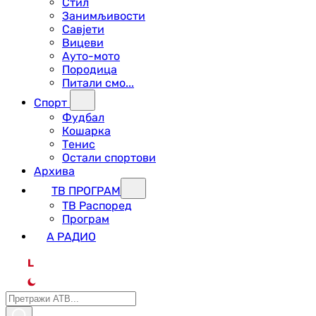
Стил
Занимљивости
Савјети
Вицеви
Ауто-мото
Породица
Питали смо...
Спорт
Фудбал
Кошарка
Тенис
Остали спортови
Архива
ТВ ПРОГРАМ
ТВ Распоред
Програм
А РАДИО
L