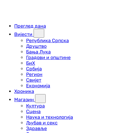
Преглед дана
Вијести
Република Српска
Друштво
Бања Лука
Градови и општине
БиХ
Србија
Регион
Свијет
Економија
Хроника
Магазин
Култура
Сцена
Наука и технологија
Љубав и секс
Здравље