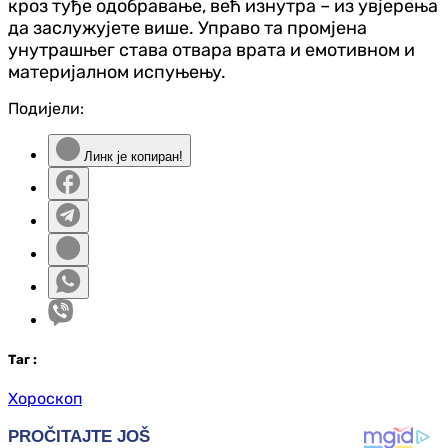
кроз туђе одобравање, већ изнутра – из увјерења
да заслужујете више. Управо та промјена
унутрашњег става отвара врата и емотивном и
материјалном испуњењу.
Подијели:
Линк је копиран!
Таг
:
Хороскоп