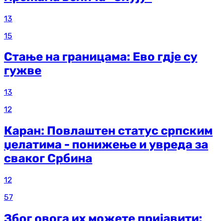
13
15
Стање на границама: Ево гдје су
гужве
13
12
Каран: Повлаштен статус српским
џелатима - понижење и увреда за
сваког Србина
12
57
Због овога их можете пријавити: