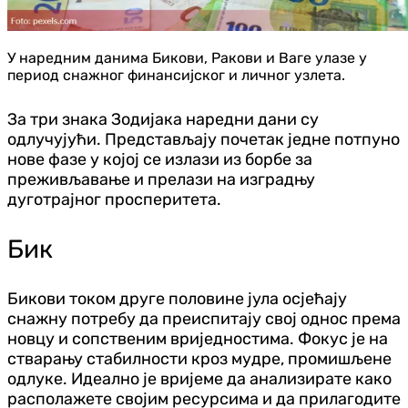
У наредним данима Бикови, Ракови и Ваге улазе у
период снажног финансијског и личног узлета.
За три знака Зодијака наредни дани су
одлучујући. Представљају почетак једне потпуно
нове фазе у којој се излази из борбе за
преживљавање и прелази на изградњу
дуготрајног просперитета.
Бик
Бикови током друге половине јула осјећају
снажну потребу да преиспитају свој однос према
новцу и сопственим вриједностима. Фокус је на
стварању стабилности кроз мудре, промишљене
одлуке. Идеално је вријеме да анализирате како
располажете својим ресурсима и да прилагодите