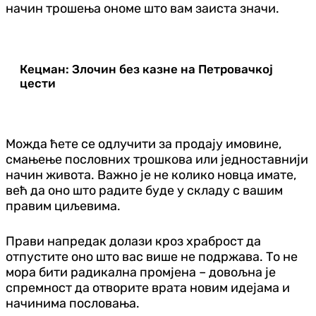
начин трошења ономе што вам заиста значи.
Кецман: Злочин без казне на Петровачкој
цести
Можда ћете се одлучити за продају имовине,
смањење пословних трошкова или једноставнији
начин живота. Важно је не колико новца имате,
већ да оно што радите буде у складу с вашим
правим циљевима.
Прави напредак долази кроз храброст да
отпустите оно што вас више не подржава. То не
мора бити радикална промјена – довољна је
спремност да отворите врата новим идејама и
начинима пословања.