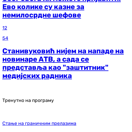
Ево колике су казне за
немилосрдне шефове
12
54
Станивуковић нијем на нападе на
новинаре АТВ, а сада се
представља као "заштитник"
медијских радника
Тренутно на програму
Стање на граничним прелазима