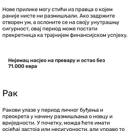
Нове прилике могу стићи из правца о којем
раније нисте ни размишљали. Ако задржите
отворен ум, а ослоните се на своју унутрашњу
сигурност, овај период може постати
прекретница ка трајнијем финансијском успјеху.
Нијемац насјео на превару и остао без
71.000 евра
Рак
Ракови улазе у период личног буђења и
преокрета у начину размишљања о новцу и
вриједности. У почетку, можда ћете имати
осјећај застоја или несигурности, али управо то