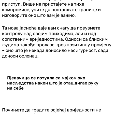
приступ. Више не пристајете на тихе
компромисе, учите да постављате границе и
изговорите оно што вам је важно.
Та нова јасноћа даје вам снагу да преузмете
контролу над својим приходима, али и над
сопственим вриједностима. Односи са блиским
људима такође пролазе кроз позитивну промјену
– оно што је некада доносило несигурност, сада
доноси ослонац.
Пјевачица се потукла са мајком око
насљедства након што је отац дигао руку
на себе
Почињете да градите осјећај вриједности не