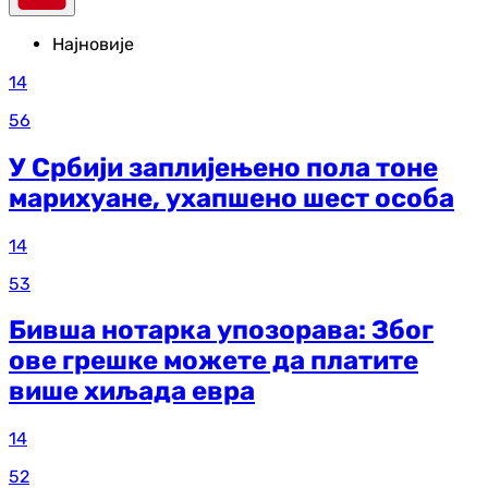
Најновије
14
56
У Србији заплијењено пола тоне
марихуане, ухапшено шест особа
14
53
Бивша нотарка упозорава: Због
ове грешке можете да платите
више хиљада евра
14
52