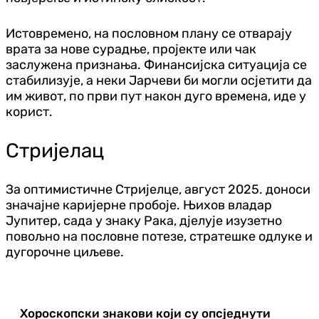
Истовремено, на пословном плану се отварају
врата за нове сурадње, пројекте или чак
заслужена признања. Финансијска ситуација се
стабилизује, а неки Јарчеви би могли осјетити да
им живот, по први пут након дуго времена, иде у
корист.
Стријелац
За оптимистичне Стријелце, август 2025. доноси
значајне каријерне пробоје. Њихов владар
Јупитер, сада у знаку Рака, дјелује изузетно
повољно на пословне потезе, стратешке одлуке и
дугорочне циљеве.
Хороскопски знакови који су опсједнути