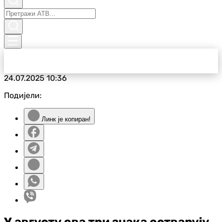
24.07.2025
10:36
Подијели:
Линк је копиран!
У августу ова три знака остварују