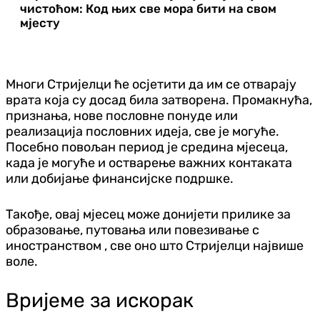
чистоћом: Код њих све мора бити на свом
мјесту
Многи Стријелци ће осјетити да им се отварају
врата која су досад била затворена. Промакнућа,
признања, нове пословне понуде или
реализација пословних идеја, све је могуће.
Посебно повољан период је средина мјесеца,
када је могуће и остварење важних контаката
или добијање финансијске подршке.
Такође, овај мјесец може донијети прилике за
образовање, путовања или повезивање с
иностранством , све оно што Стријелци највише
воле.
Вријеме за искорак