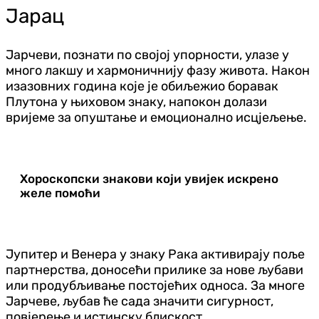
Јарац
Јарчеви, познати по својој упорности, улазе у
много лакшу и хармоничнију фазу живота. Након
изазовних година које је обиљежио боравак
Плутона у њиховом знаку, напокон долази
вријеме за опуштање и емоционално исцјељење.
Хороскопски знакови који увијек искрено
желе помоћи
Јупитер и Венера у знаку Рака активирају поље
партнерства, доносећи прилике за нове љубави
или продубљивање постојећих односа. За многе
Јарчеве, љубав ће сада значити сигурност,
повјерење и истинску блискост.