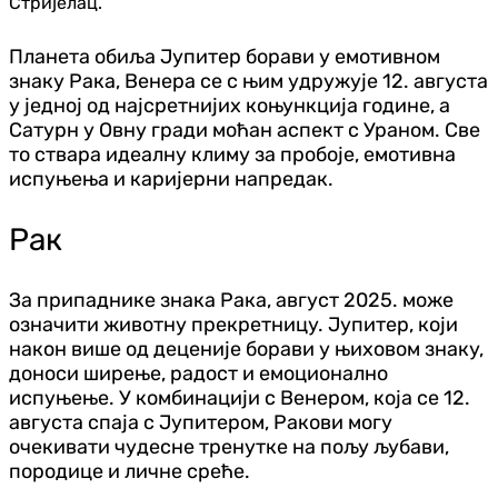
Стријелац.
Планета обиља Јупитер борави у емотивном
знаку Рака, Венера се с њим удружује 12. августа
у једној од најсретнијих коњункција године, а
Сатурн у Овну гради моћан аспект с Ураном. Све
то ствара идеалну климу за пробоје, емотивна
испуњења и каријерни напредак.
Рак
За припаднике знака Рака, август 2025. може
означити животну прекретницу. Јупитер, који
након више од деценије борави у њиховом знаку,
доноси ширење, радост и емоционално
испуњење. У комбинацији с Венером, која се 12.
августа спаја с Јупитером, Ракови могу
очекивати чудесне тренутке на пољу љубави,
породице и личне среће.