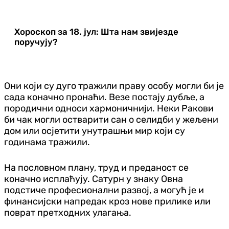
Хороскоп за 18. јул: Шта нам звијезде
поручују?
Они који су дуго тражили праву особу могли би је
сада коначно пронаћи. Везе постају дубље, а
породични односи хармоничнији. Неки Ракови
би чак могли остварити сан о селидби у жељени
дом или осјетити унутрашњи мир који су
годинама тражили.
На пословном плану, труд и преданост се
коначно исплаћују. Сатурн у знаку Овна
подстиче професионални развој, а могућ је и
финансијски напредак кроз нове прилике или
поврат претходних улагања.