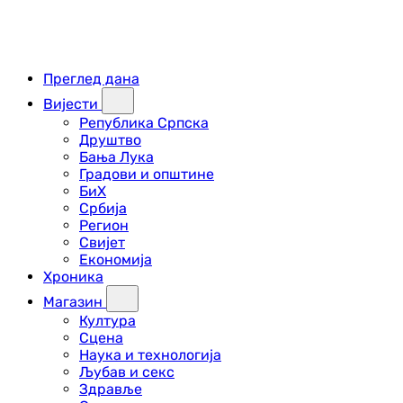
Преглед дана
Вијести
Република Српска
Друштво
Бања Лука
Градови и општине
БиХ
Србија
Регион
Свијет
Економија
Хроника
Магазин
Култура
Сцена
Наука и технологија
Љубав и секс
Здравље