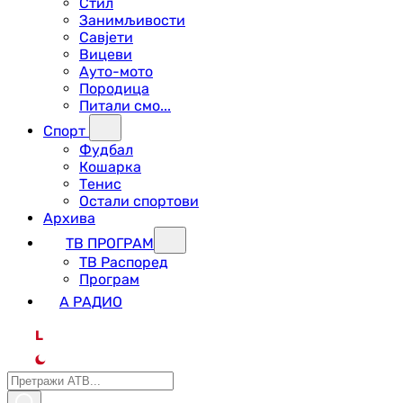
Стил
Занимљивости
Савјети
Вицеви
Ауто-мото
Породица
Питали смо...
Спорт
Фудбал
Кошарка
Тенис
Остали спортови
Архива
ТВ ПРОГРАМ
ТВ Распоред
Програм
А РАДИО
L