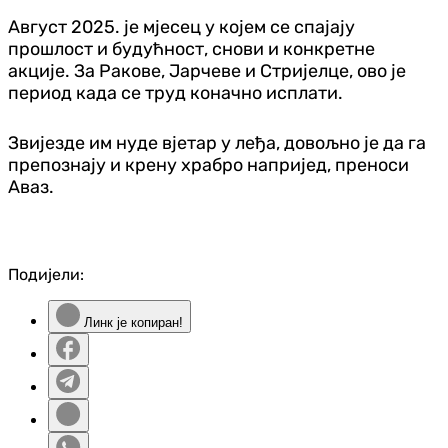
Август 2025. је мјесец у којем се спајају
прошлост и будућност, снови и конкретне
акције. За Ракове, Јарчеве и Стријелце, ово је
период када се труд коначно исплати.
Звијезде им нуде вјетар у леђа, довољно је да га
препознају и крену храбро напријед, преноси
Аваз.
Подијели:
Линк је копиран!