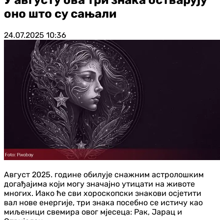
оно што су сањали
24.07.2025
10:36
Август 2025. године обилује снажним астролошким
догађајима који могу значајно утицати на животе
многих. Иако ће сви хороскопски знакови осјетити
вал нове енергије, три знака посебно се истичу као
миљеници свемира овог мјесеца: Рак, Јарац и