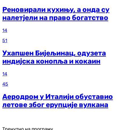
Реновирали кухињу, а онда су
налетјели на право богатство
14
51
Ухапшен Бијељинац, одузета
индијска конопља и кокаин
14
45
Аеродром у Италији обуставио
летове због ерупције вулкана
Тренутно на програму