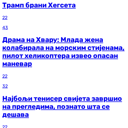
Трамп брани Хегсета
22
43
Драма на Хвару: Млада жена
колабирала на морским стијенама,
пилот хеликоптера извео опасан
маневар
22
32
Најбољи тенисер свијета завршио
на прегледима, познато шта се
дешава
22