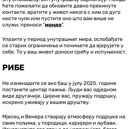
ћете пожељети да обновите давно прекинуте
контакте, вратите у живот некога с ким се дуго
нисте чули или пустите оно што вам више не
служи, преноси "
мондо
".
Улазите у период унутрашњег мира, ослобађате
се старих ограничења и почињете да вјерујете у
себе. То у ваш живот доноси срећу и испуњеност.
РИБЕ
Не изненадите се ако баш у јулу 2025. године
постанете центар пажње. Људи вас одједном
виде другачије. Цијене вас, пружају подршку,
искрено уживају у вашем друштву.
Мјесец и Венера стварају атмосферу подршке на
свим пољима, у породици, каријери и љубави.