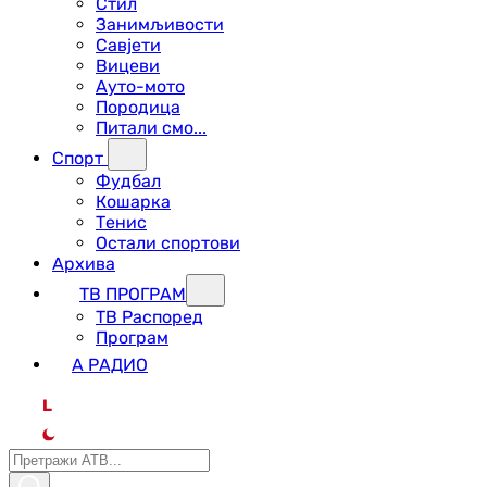
Стил
Занимљивости
Савјети
Вицеви
Ауто-мото
Породица
Питали смо...
Спорт
Фудбал
Кошарка
Тенис
Остали спортови
Архива
ТВ ПРОГРАМ
ТВ Распоред
Програм
А РАДИО
L