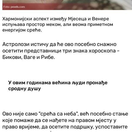
Хармонијски аспект између Мјесеца и Венере
испуњава простор меком, али веома приметном
енергијом среће.
Астролози истичу да ће ово посебно снажно
осетити представници три знака хороскопа -
Бикови, Ваге и Рибе.
У овим годинама већина људи пронађе
сродну душу
Ово није само "срећа са неба", већ посебно стање
које помаже да се нађете на правом мјесту у
право вријеме, да осетите подршку, успоставите