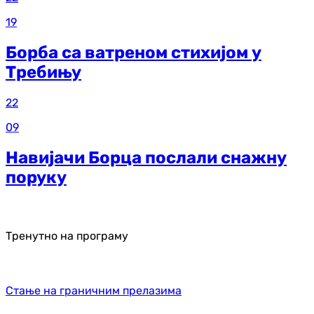
19
Борба са ватреном стихијом у
Требињу
22
09
Навијачи Борца послали снажну
поруку
Тренутно на програму
Стање на граничним прелазима