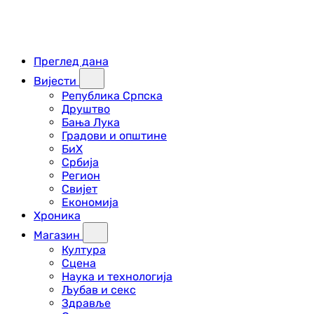
Преглед дана
Вијести
Република Српска
Друштво
Бања Лука
Градови и општине
БиХ
Србија
Регион
Свијет
Економија
Хроника
Магазин
Култура
Сцена
Наука и технологија
Љубав и секс
Здравље