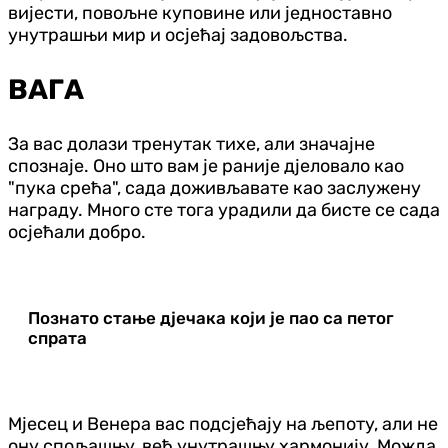
вијести, повољне куповине или једноставно
унутрашњи мир и осјећај задовољства.
ВАГА
За вас долази тренутак тихе, али значајне
спознаје. Оно што вам је раније дјеловало као
"пука срећа", сада доживљавате као заслужену
награду. Много сте тога урадили да бисте се сада
осјећали добро.
Познато стање дјечака који је пао са петог
спрата
Мјесец и Венера вас подсјећају на љепоту, али не
ону спољашњу, већ унутрашњу хармонију. Можда