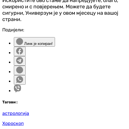
Искористите ово стање да напредујете, благо,
смирено и с повјерењем. Можете да будете
сигурни, Универзум је у овом мјесецу на вашој
страни.
Подијели:
Линк је копиран!
Таг
ови
:
астрологија
Хороскоп