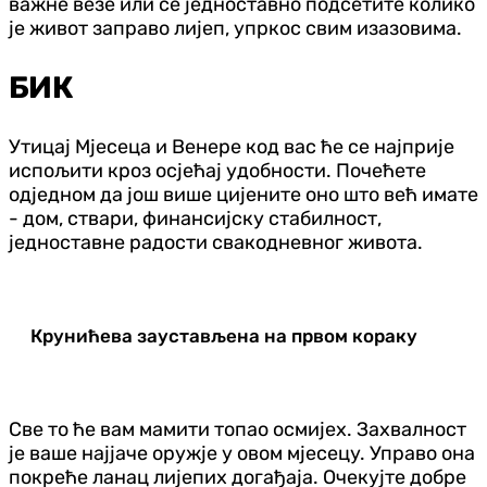
важне везе или се једноставно подсетите колико
је живот заправо лијеп, упркос свим изазовима.
БИК
Утицај Мјесеца и Венере код вас ће се најприје
испољити кроз осјећај удобности. Почећете
одједном да још више цијените оно што већ имате
- дом, ствари, финансијску стабилност,
једноставне радости свакодневног живота.
Крунићева заустављена на првом кораку
Све то ће вам мамити топао осмијех. Захвалност
је ваше најјаче оружје у овом мјесецу. Управо она
покреће ланац лијепих догађаја. Очекујте добре