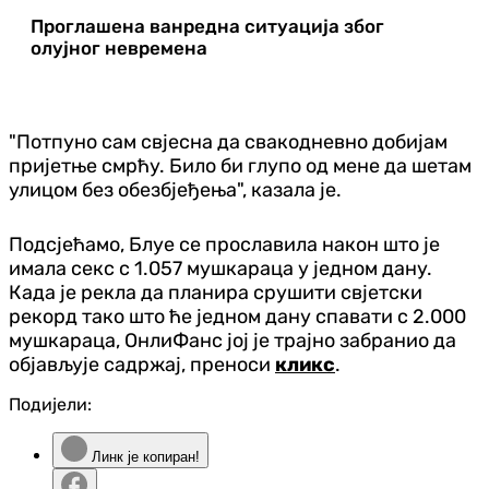
Проглашена ванредна ситуација због
олујног невремена
"Потпуно сам свјесна да свакодневно добијам
пријетње смрћу. Било би глупо од мене да шетам
улицом без обезбјеђења", казала је.
Подсјећамо, Блуе се прославила након што је
имала секс с 1.057 мушкараца у једном дану.
Када је рекла да планира срушити свјетски
рекорд тако што ће једном дану спавати с 2.000
мушкараца, ОнлиФанс јој је трајно забранио да
објављује садржај, преноси
кликс
.
Подијели:
Линк је копиран!