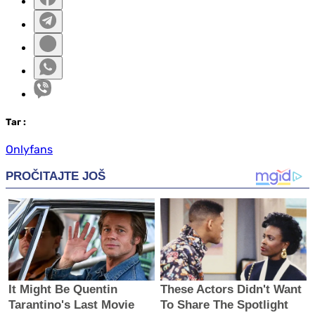
Таг
:
Onlyfans