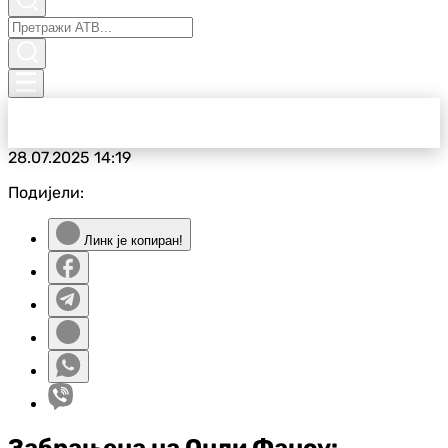
28.07.2025
14:19
Подијели:
Линк је копиран!
Забрањена на Онли Фансу: