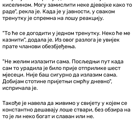
киселином. Могу замислити неке дјевојке како то
раде", рекла је. Када је у јавности, у сваком
тренутку је спремна на лошу реакцију.
"То ће се догодити у једном тренутку. Неко ће ме
казнити", додала је. Из овог разлога је увијек
прате чланови обезбјеђења.
"Не желим излазити сама. Посљедњи пут када
сам то урадила је било прије отприлике шест
мјесеци. Није баш сигурно да излазим сама.
Добијам стотине пријетњи смрћу дневно",
испричала је.
Такође је навела да живимо у свијету у којем се
константно дешавају лоше ствари, без обзира на
то је ли неко богат и славан или не.