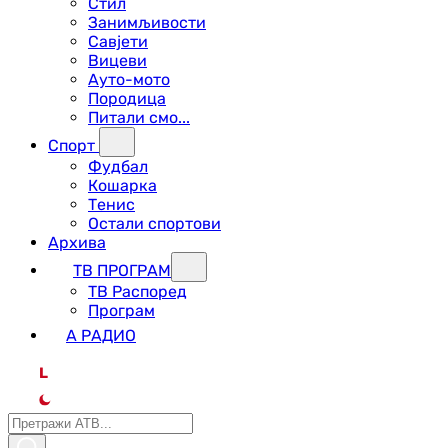
Стил
Занимљивости
Савјети
Вицеви
Ауто-мото
Породица
Питали смо...
Спорт
Фудбал
Кошарка
Тенис
Остали спортови
Архива
ТВ ПРОГРАМ
ТВ Распоред
Програм
А РАДИО
L