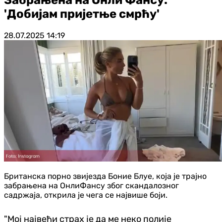
'Добијам пријетње смрћу'
28.07.2025
14:19
Британска порно звијезда Боние Блуе, која је трајно
забрањена на ОнлиФансу због скандалозног
садржаја, открила је чега се највише боји.
"Мој највећи страх је да ме неко полије