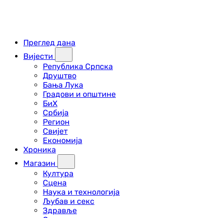
Преглед дана
Вијести
Република Српска
Друштво
Бања Лука
Градови и општине
БиХ
Србија
Регион
Свијет
Економија
Хроника
Магазин
Култура
Сцена
Наука и технологија
Љубав и секс
Здравље