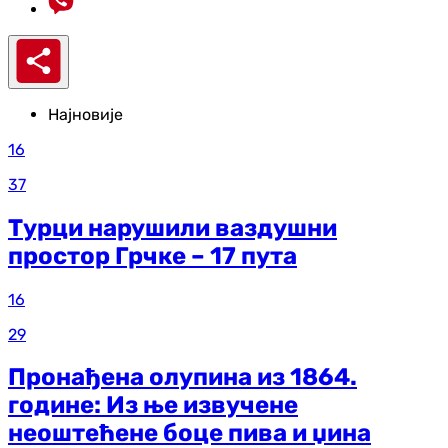
Најновије
16
37
Турци нарушили ваздушни
простор Грчке – 17 пута
16
29
Пронађена олупина из 1864.
године: Из ње извучене
неоштећене боце пива и џина