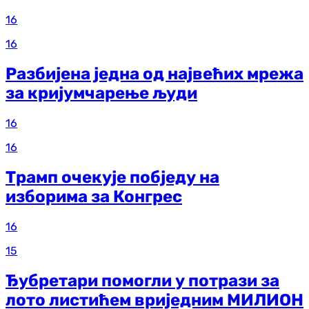
16
16
Разбијена једна од највећих мрежа
за кријумчарење људи
16
16
Трамп очекује побједу на
изборима за Конгрес
16
15
Ђубретари помогли у потрази за
лото листићем вриједним МИЛИОН