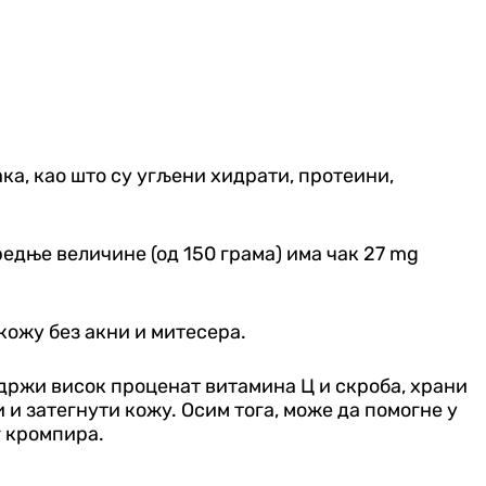
ака, као што су угљени хидрати, протеини,
редње величине (од 150 грама) има чак 27 mg
 кожу без акни и митесера.
садржи висок проценат витамина Ц и скроба, храни
 и затегнути кожу. Осим тога, може да помогне у
г кромпира.