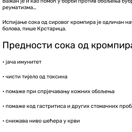
Важан је и као помоћ у борби против обољења бубре
реуматизма…
Испијање сока од сировог кромпира је одличан на
болова, пише Крстарица.
Предности сока од кромпир
• јача имунитет
• чисти тијело од токсина
• помаже при спрјечавању кожних обољења
• помаже код гастритиса и других стомачних про
• снижава ниво шећера у крви