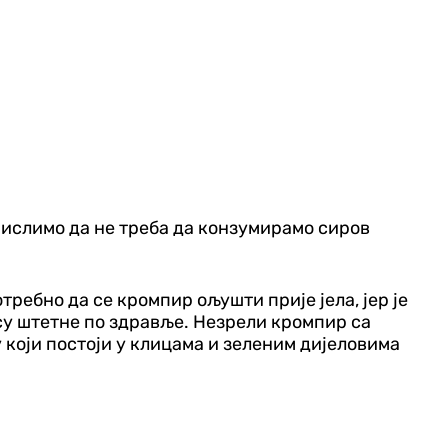
мислимо да не треба да конзумирамо сиров
ребно да се кромпир ољушти прије јела, јер је
 су штетне по здравље. Незрели кромпир са
 који постоји у клицама и зеленим дијеловима