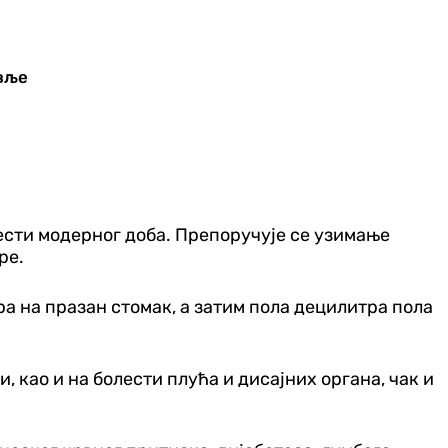
авље
лести модерног доба. Препоручује се узимање
ре.
а на празан стомак, а затим пола децилитра пола
 као и на болести плућа и дисајних органа, чак и