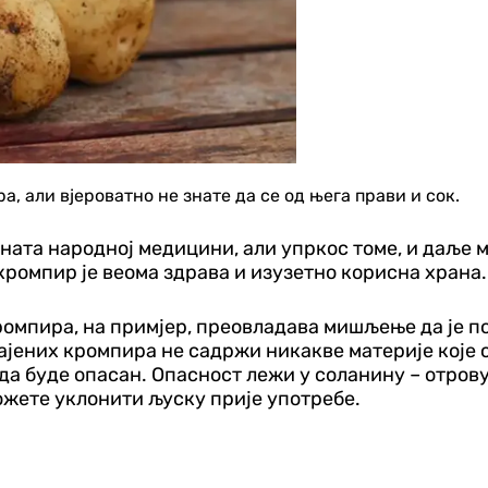
, али вјероватно не знате да се од њега прави и сок.
ната народној медицини, али упркос томе, и даље 
 кромпир је веома здрава и изузетно корисна храна.
омпира, на примјер, преовладава мишљење да је пот
гајених кромпира не садржи никакве материје које
да буде опасан. Опасност лежи у соланину – отрову
ожете уклонити љуску прије употребе.