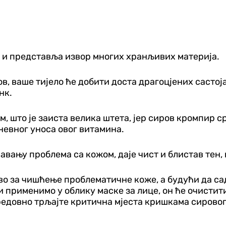
 и представља извор многих хранљивих материја.
в, ваше тијело ће добити доста драгоцјених састој
нк.
, што је заиста велика штета, јер сиров кромпир с
невног уноса овог витамина.
авању проблема са кожом, даје чист и блистав тен,
ство за чишћење проблематичне коже, а будући да 
 применимо у облику маске за лице, он ће очистити
а редовно трљајте критична мјеста кришкама сирово