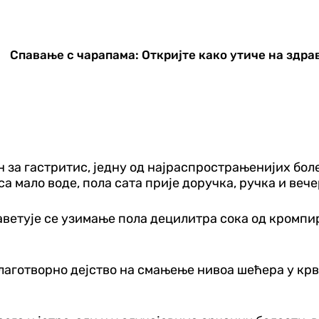
Спавање с чарапама: Откријте како утиче на здр
н за гастритис, једну од најраспрострањенијих бо
а мало воде, пола сата прије доручка, ручка и вече
аветује се узимање пола децилитра сока од кромпир
аготворно дејство на смањење нивоа шећера у крви,