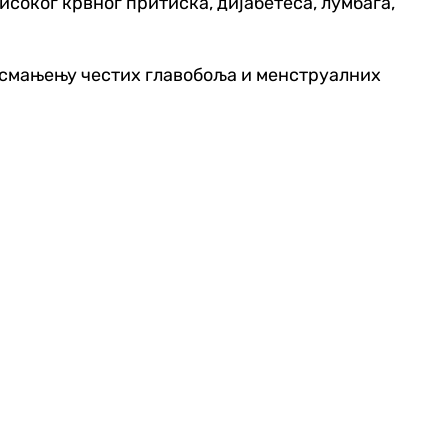
високог крвног притиска, дијабетеса, лумбага,
у смањењу честих главобоља и менструалних