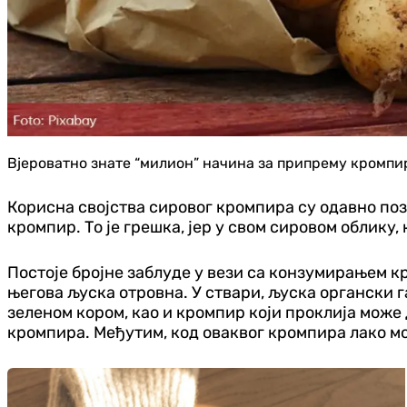
Вјероватно знате “милион” начина за припрему кромпира
Корисна својства сировог кромпира су одавно поз
кромпир. То је грешка, јер у свом сировом облику,
Постоје бројне заблуде у вези са конзумирањем кр
његова љуска отровна. У ствари, љуска органски 
зеленом кором, као и кромпир који проклија може 
кромпира. Међутим, код оваквог кромпира лако м