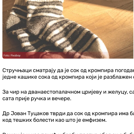
Стручњаци сматрају да је сок од кромпира погода
једне кашике сока од кромпира који је разблажен с
За чир на дванаестопалачном цријеву и желуцу, с
сата прије ручка и вечере.
Др Јован Туцаков тврди да сок од кромпира има бл
код тешких болести као што је емфизем.