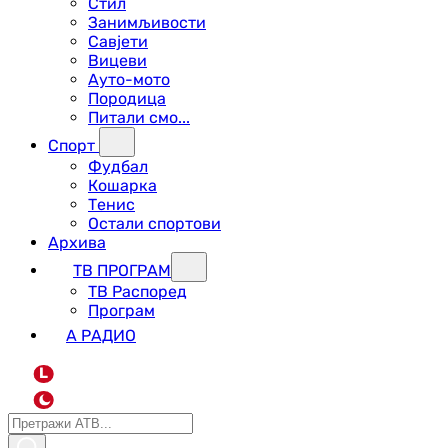
Стил
Занимљивости
Савјети
Вицеви
Ауто-мото
Породица
Питали смо...
Спорт
Фудбал
Кошарка
Тенис
Остали спортови
Архива
ТВ ПРОГРАМ
ТВ Распоред
Програм
А РАДИО
L