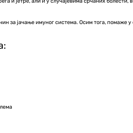
га и јетре, али и у случајевима срчаних болести, 
чин за јачање имуног система. Осим тога, помаже 
а:
блема