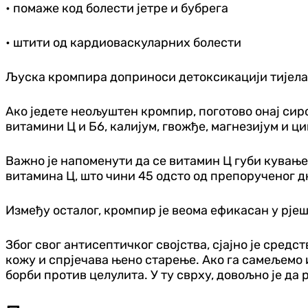
• помаже код болести јетре и бубрега
• штити од кардиоваскуларних болести
Љуска кромпира доприноси детоксикацији тијела
Ако једете неољуштен кромпир, поготово онај сиро
витамини Ц и Б6, калијум, гвожђе, магнезијум и ци
Важно је напоменути да се витамин Ц губи кувањем
витамина Ц, што чини 45 одсто од препорученог д
Између осталог, кромпир је веома ефикасан у рјеш
Због свог антисептичког својства, сјајно је сред
кожу и спрјечава њено старење. Ако га самељемо и
борби против целулита. У ту сврху, довољно је д