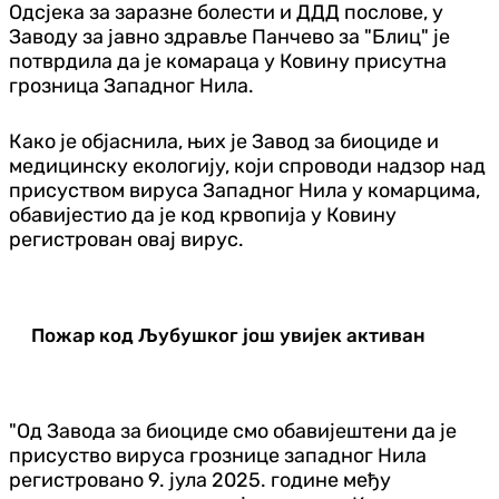
Одсјека за заразне болести и ДДД послове, у
Заводу за јавно здравље Панчево за "Блиц" је
потврдила да је комараца у Ковину присутна
грозница Западног Нила.
Како је објаснила, њих је Завод за биоциде и
медицинску екологију, који спроводи надзор над
присуством вируса Западног Нила у комарцима,
обавијестио да је код крвопија у Ковину
регистрован овај вирус.
Пожар код Љубушког још увијек активан
"Од Завода за биоциде смо обавијештени да је
присуство вируса грознице западног Нила
регистровано 9. јула 2025. године међу