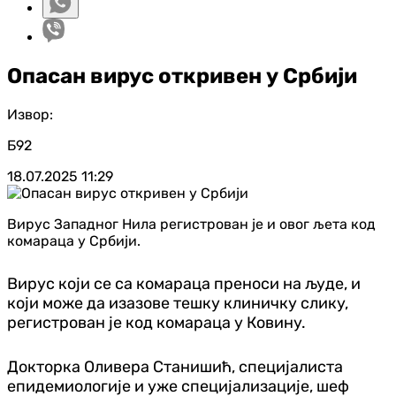
Опасан вирус откривен у Србији
Извор:
Б92
18.07.2025
11:29
Вирус Западног Нила регистрован је и овог љета код
комараца у Србији.
Вирус који се са комараца преноси на људе, и
који може да изазове тешку клиничку слику,
регистрован је код комараца у Ковину.
Докторка Оливера Станишић, специјалиста
епидемиологије и уже специјализације, шеф