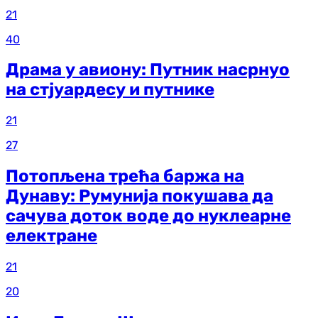
21
40
Драма у авиону: Путник насрнуо
на стјуардесу и путнике
21
27
Потопљена трећа баржа на
Дунаву: Румунија покушава да
сачува доток воде до нуклеарне
електране
21
20