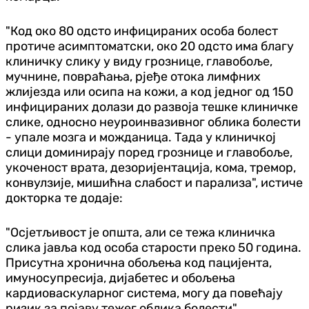
"Код око 80 одсто инфицираних особа болест
протиче асимптоматски, око 20 одсто има благу
клиничку слику у виду грознице, главобоље,
мучнине, повраћања, рјеђе отока лимфних
жлијезда или осипа на кожи, а код једног од 150
инфицираних долази до развоја тешке клиничке
слике, односно неуроинвазивног облика болести
- упале мозга и можданица. Тада у клиничкој
слици доминирају поред грознице и главобоље,
укоченост врата, дезоријентација, кома, тремор,
конвулзије, мишићна слабост и парализа", истиче
докторка те додаје:
"Осјетљивост је општа, али се тежа клиничка
слика јавља код особа старости преко 50 година.
Присутна хронична обољења код пацијента,
имуносупресија, дијабетес и обољења
кардиоваскуларног система, могу да повећају
ризик за појаву тежег облика болести".