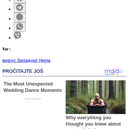
Таг
:
вирус Западног Нила