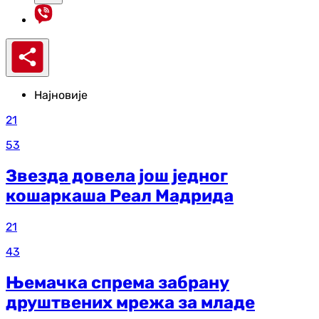
Најновије
21
53
Звезда довела још једног
кошаркаша Реал Мадрида
21
43
Њемачка спрема забрану
друштвених мрежа за младе