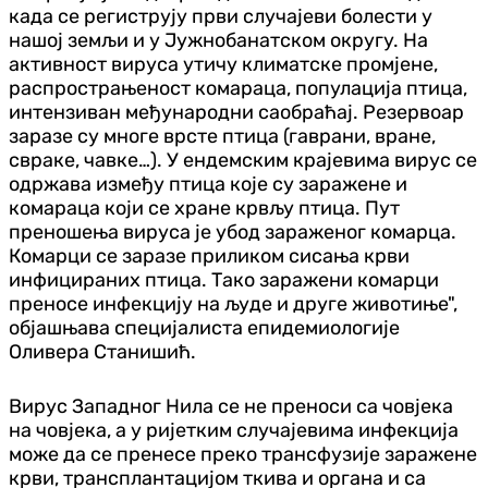
када се региструју први случајеви болести у
нашој земљи и у Јужнобанатском округу. На
активност вируса утичу климатске промјене,
распрострањеност комараца, популација птица,
интензиван међународни саобраћај. Резервоар
заразе су многе врсте птица (гаврани, вране,
свраке, чавке…). У ендемским крајевима вирус се
одржава између птица које су заражене и
комараца који се хране крвљу птица. Пут
преношења вируса је убод зараженог комарца.
Комарци се заразе приликом сисања крви
инфицираних птица. Тако заражени комарци
преносе инфекцију на људе и друге животиње",
објашњава специјалиста епидемиологије
Оливера Станишић.
Вирус Западног Нила се не преноси са човјека
на човјека, а у ријетким случајевима инфекција
може да се пренесе преко трансфузије заражене
крви, трансплантацијом ткива и органа и са