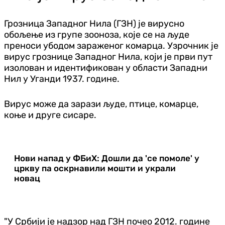
Грозница Западног Нила (ГЗН) је вирусно
обољење из групе зооноза, које се на људе
преноси убодом зараженог комарца. Узрочник је
вирус грознице Западног Нила, који је први пут
изолован и идентификован у области Западни
Нил у Уганди 1937. године.
Вирус може да зарази људе, птице, комарце,
коње и друге сисаре.
Нови напад у ФБиХ: Дошли да 'се помоле' у
цркву па оскрнавили мошти и украли
новац
"У Србији је надзор над ГЗН почео 2012. године