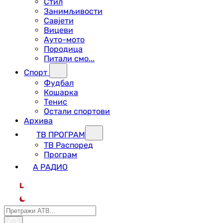
Стил
Занимљивости
Савјети
Вицеви
Ауто-мото
Породица
Питали смо...
Спорт
Фудбал
Кошарка
Тенис
Остали спортови
Архива
ТВ ПРОГРАМ
ТВ Распоред
Програм
А РАДИО
L