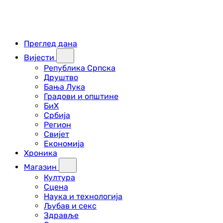
Преглед дана
Вијести
Република Српска
Друштво
Бања Лука
Градови и општине
БиХ
Србија
Регион
Свијет
Економија
Хроника
Магазин
Култура
Сцена
Наука и технологија
Љубав и секс
Здравље