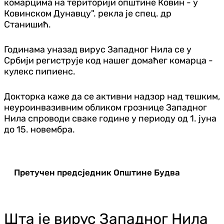
комарцима на територији општине Ковин - у
Ковинском Дунавцу". рекла је спец. др
Станишић.
Годинама уназад вирус Западног Нила се у
Србији региструје код нашег домаћег комарца -
кулекс пипиенс.
Докторка каже да се активни надзор над тешким,
неуроинвазивним обликом грознице Западног
Нила спроводи сваке године у периоду од 1. јуна
до 15. новембра.
Претучен предсједник Општине Будва
Шта је вирус Западног Нила