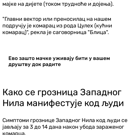
мајке на дијете (током трудноће и дојења).
"Главни вектор или преносилац на нашем
подручју је комарац из рода Цулеx (кућни
комарац)", рекла је саговорница "Блица".
Ево зашто мачке уживају бити у вашем
друштву док радите
Како се грозница Западног
Нила манифестује код људи
Симптоми грознице Западног Нила код људи се
јављају за 3 до 14 дана након убода зараженог
комарца.