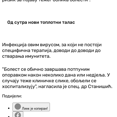
Од сутра нови топлотни талас
Инфекција овим вирусом, за који не постоји
специфична терапија, доводи до доводи до
стварања имунитета.
"Болест се обично завршава потпуним
опоравком након неколико дана или недјеља. У
случају теже клиничке слике, обољели се
хоспитализују", нагласила је спец. др Станишић.
Подијели:
Линк је копиран!