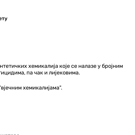
ету
нтетичких хемикалија које се налазе у бројним
ицидима, па чак и лијековима.
"вјечним хемикалијама".