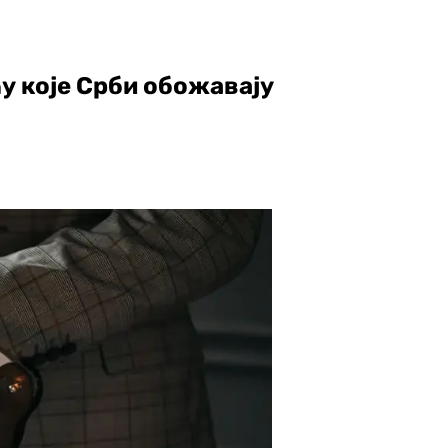
у које Срби обожавају