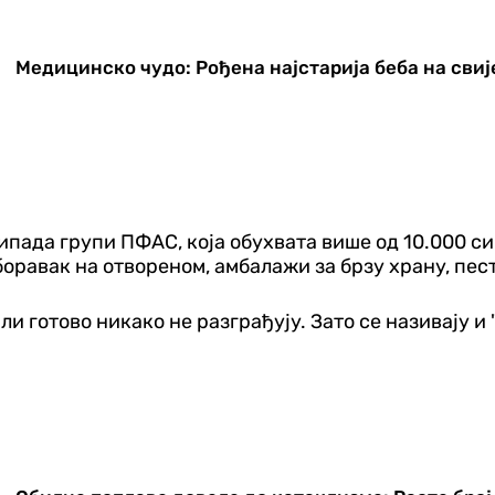
Медицинско чудо: Рођена најстарија беба на свиј
ипада групи ПФАС, која обухвата више од 10.000 си
оравак на отвореном, амбалажи за брзу храну, пест
и готово никако не разграђују. Зато се називају и 