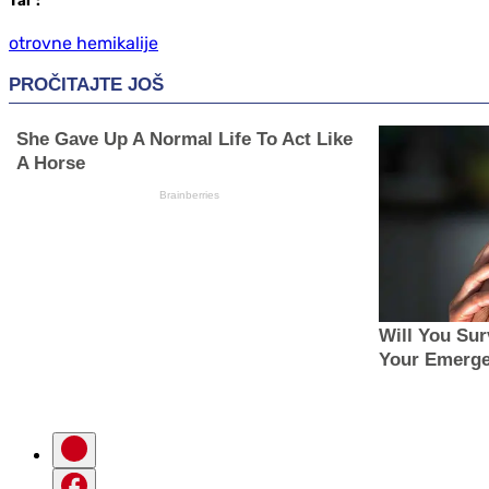
Таг
:
otrovne hemikalije