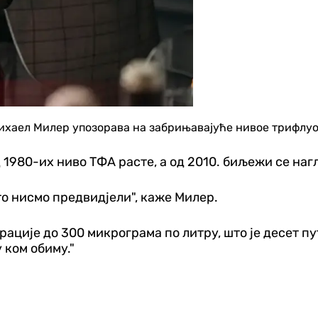
ихаел Милер упозорава на забрињавајуће нивое трифлуо
од 1980-их ниво ТФА расте, а од 2010. биљежи се на
о нисмо предвидјели", каже Милер.
ије до 300 микрограма по литру, што је десет пута
 ком обиму."