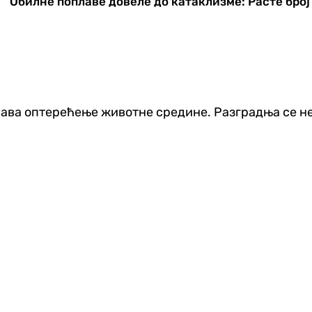
Обилне поплаве довеле до катаклизме: Расте бро
ава оптерећење животне средине. Разградња се не 