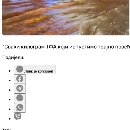
"Сваки килограм ТФА који испустимо трајно повећ
Подијели:
Линк је копиран!