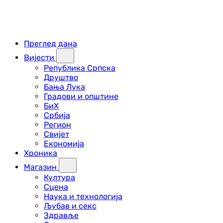
Преглед дана
Вијести
Република Српска
Друштво
Бања Лука
Градови и општине
БиХ
Србија
Регион
Свијет
Економија
Хроника
Магазин
Култура
Сцена
Наука и технологија
Љубав и секс
Здравље