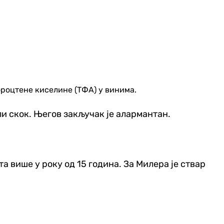
роцтене киселине (ТФА) у винима.
гли скок. Његов закључак је алармантан.
 више у року од 15 година. За Милера је ствар