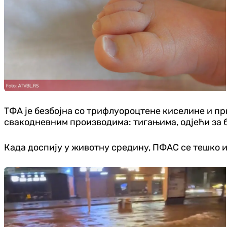
ТФА је безбојна со трифлуороцтене киселине и пр
свакодневним производима: тигањима, одјећи за б
Када доспију у животну средину, ПФАС се тешко ил