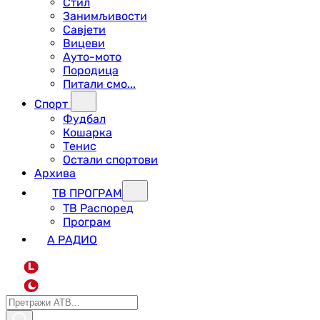
Стил
Занимљивости
Савјети
Вицеви
Ауто-мото
Породица
Питали смо...
Спорт
Фудбал
Кошарка
Тенис
Остали спортови
Архива
ТВ ПРОГРАМ
ТВ Распоред
Програм
А РАДИО
L