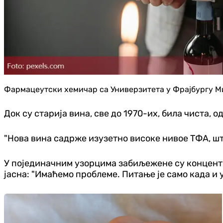
Фармацеутски хемичар са Универзитета у Фрајбургу М
Док су старија вина, све до 1970-их, била чиста, 
"Нова вина садрже изузетно високе нивое ТФА, шт
У појединачним узорцима забиљежене су концентрац
јасна: "Имаћемо проблеме. Питање је само када и у