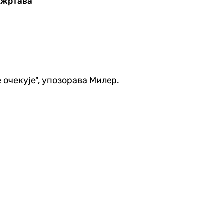
ј жртава
очекује", упозорава Милер.