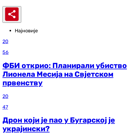
Најновије
20
56
ФБИ открио: Планирали убиство
Лионела Месија на Свјетском
првенству
20
47
Дрон који је пао у Бугарској је
украјински?