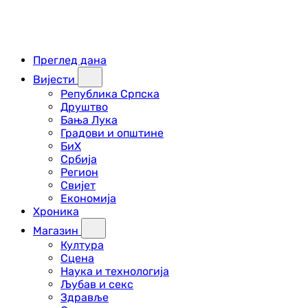
Преглед дана
Вијести
Република Српска
Друштво
Бања Лука
Градови и општине
БиХ
Србија
Регион
Свијет
Економија
Хроника
Магазин
Култура
Сцена
Наука и технологија
Љубав и секс
Здравље