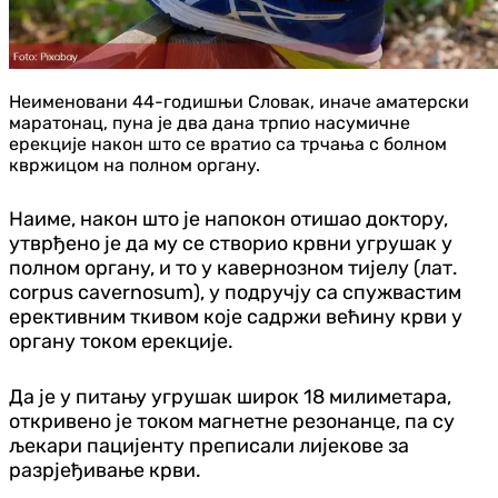
Неименовани 44-годишњи Словак, иначе аматерски
маратонац, пуна је два дана трпио насумичне
ерекције након што се вратио са трчања с болном
квржицом на полном органу.
Наиме, након што је напокон отишао доктору,
утврђено је да му се створио крвни угрушак у
полном органу, и то у кавернозном тијелу (лат.
corpus cavernosum), у подручју са спужвастим
ерективним ткивом које садржи већину крви у
органу током ерекције.
Да је у питању угрушак широк 18 милиметара,
откривено је током магнетне резонанце, па су
љекари пацијенту преписали лијекове за
разрјеђивање крви.