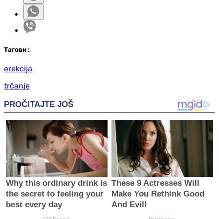
Таг
ови
:
erekcija
trčanje