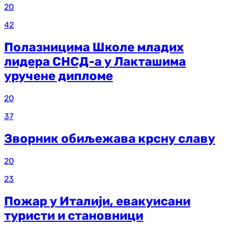
20
42
Полазницима Школе младих
лидера СНСД-а у Лакташима
уручене дипломе
20
37
Зворник обиљежава крсну славу
20
23
Пожар у Италији, евакуисани
туристи и становници