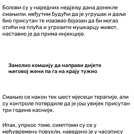
Болови су у наредних недјељу дана донекле
смањили, међутим будући да је угрушак и даље
био присутан те изазвао бојазан да би могао
отићи на плућа и угрозити мушкарцу живот,
наставио је да прима инјекције.
Замолио комшију да направи дијете
његовој жени па га на крају тужио
Смањио се након тек шест мјесеци терапије, али
су контроле потврдиле да је још увијек присутан
три године касније.
Ипак, упркос томе, симптоми су се у
међувремену повукли, наведено је у часопису