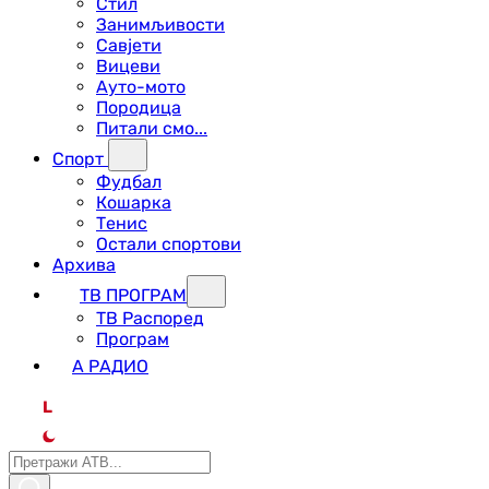
Стил
Занимљивости
Савјети
Вицеви
Ауто-мото
Породица
Питали смо...
Спорт
Фудбал
Кошарка
Тенис
Остали спортови
Архива
ТВ ПРОГРАМ
ТВ Распоред
Програм
А РАДИО
L