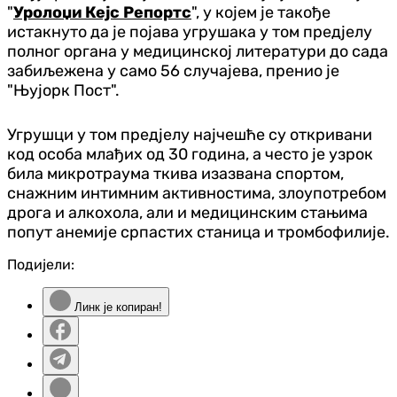
"
Уролоџи Кејс Репортс
", у којем је такође
истакнуто да је појава угрушака у том предјелу
полног органа у медицинској литератури до сада
забиљежена у само 56 случајева, пренио је
"Њујорк Пост".
Угрушци у том предјелу најчешће су откривани
код особа млађих од 30 година, а често је узрок
била микротраума ткива изазвана спортом,
снажним интимним активностима, злоупотребом
дрога и алкохола, али и медицинским стањима
попут анемије српастих станица и тромбофилије.
Подијели:
Линк је копиран!