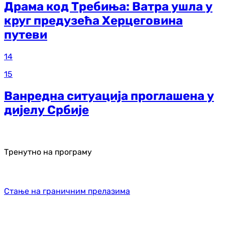
Драма код Требиња: Ватра ушла у
круг предузећа Херцеговина
путеви
14
15
Ванредна ситуација проглашена у
дијелу Србије
Тренутно на програму
Стање на граничним прелазима