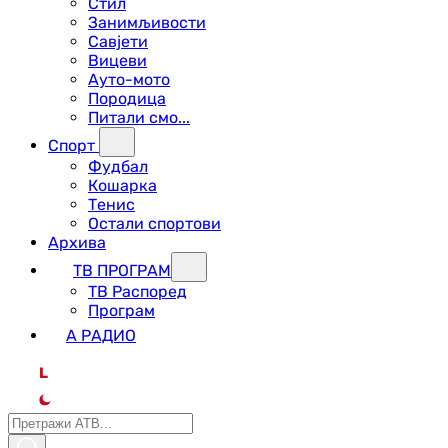
Стил
Занимљивости
Савјети
Вицеви
Ауто-мото
Породица
Питали смо...
Спорт
Фудбал
Кошарка
Тенис
Остали спортови
Архива
ТВ ПРОГРАМ
ТВ Распоред
Програм
А РАДИО
L