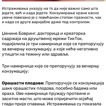
Истраживања указују на то да није важно само шта
једете, већ и када једете. Конзумирање хране касно
увече повезано је с повећаном стопом гојазности, чак
и када се друге варијабле држе под контролом.
Џенине Бовринг, докторица и креаторка
садржаја на друштвеној мрежи ТикТок,
подијелила је три намирнице које се препоручују
за вечерњу конзумацију, а које неће негативно
утицати на тежину или здравље.
Три намирнице које се препоручују за вечерњу
конзумацију:
Орашасти плодови
: Препоручује се конзумација
шаке орашастих плодова, посебно бадема или
ораха. Ове намирнице пружају протеине и
заситне масти, што може спријечити осјећај
глади прије спавања. Истраживања су показала