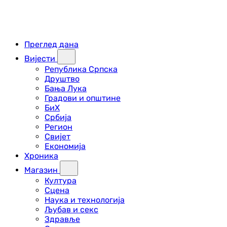
Преглед дана
Вијести
Република Српска
Друштво
Бања Лука
Градови и општине
БиХ
Србија
Регион
Свијет
Економија
Хроника
Магазин
Култура
Сцена
Наука и технологија
Љубав и секс
Здравље