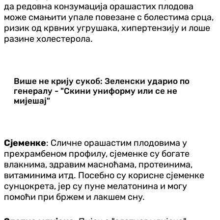
да редовна конзумација орашастих плодова
може смањити упале повезане с болестима срца,
ризик од крвних угрушака, хипертензију и лоше
разине холестерола.
Више не крију сукоб: Зеленски ударио по
генералу - "Скини униформу или се не
мијешај"
Сјеменке
: Сличне орашастим плодовима у
прехрамбеном профилу, сјеменке су богате
влакнима, здравим масноћама, протеинима,
витаминима итд. Посебно су корисне сјеменке
сунцокрета, јер су пуне мелатонина и могу
помоћи при бржем и лакшем сну.