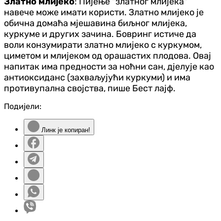
Златно млијеко
: Пијење "златног млијека"
навече може имати користи. Златно млијеко је
обична домаћа мјешавина биљног млијека,
куркуме и других зачина. Бовринг истиче да
воли конзумирати златно млијеко с куркумом,
циметом и млијеком од орашастих плодова. Овај
напитак има предности за ноћни сан, д‌јелује као
антиоксиданс (захваљујући куркуми) и има
противупална својства, пише Бест лајф.
Подијели:
Линк је копиран!