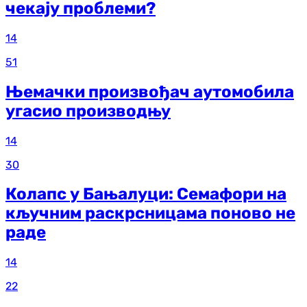
чекају проблеми?
14
51
Њемачки произвођач аутомобила
угасио производњу
14
30
Колапс у Бањалуци: Семафори на
кључним раскрсницама поново не
раде
14
22