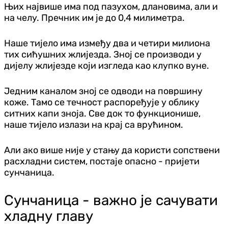
Њих највише има под пазухом, длановима, али и
на челу. Пречник им је до 0,4 милиметра.
Наше тијело има између два и четири милиона
тих сићушних жлијезда. Зној се производи у
дијелу жлијезде који изгледа као клупко вуне.
Једним каналом зној се одводи на површину
коже. Тамо се течност распоређује у облику
ситних капи зноја. Све док то функционише,
наше тијело излази на крај са врућином.
Али ако више није у стању да користи сопствени
расхладни систем, постаје опасно - пријети
сунчаница.
Сунчаница - важно је сачувати
хладну главу