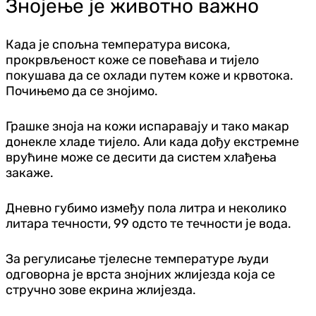
Знојење је животно важно
Када је спољна температура висока,
прокрвљеност коже се повећава и тијело
покушава да се охлади путем коже и крвотока.
Почињемо да се знојимо.
Грашке зноја на кожи испаравају и тако макар
донекле хладе тијело. Али када дођу екстремне
врућине може се десити да систем хлађења
закаже.
Дневно губимо између пола литра и неколико
литара течности, 99 одсто те течности је вода.
За регулисање тјелесне температуре људи
одговорна је врста знојних жлијезда која се
стручно зове екрина жлијезда.