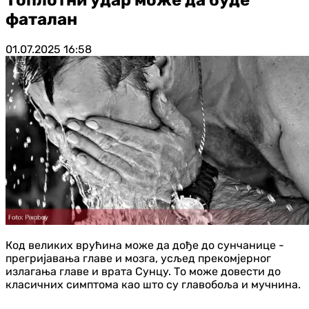
фаталан
01.07.2025
16:58
Код великих врућина може да дође до сунчанице -
прегријавања главе и мозга, усљед прекомјерног
излагања главе и врата Сунцу. То може довести до
класичних симптома као што су главобоља и мучнина.