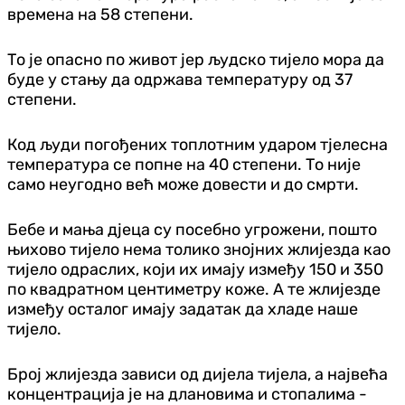
времена на 58 степени.
То је опасно по живот јер људско тијело мора да
буде у стању да одржава температуру од 37
степени.
Код људи погођених топлотним ударом тјелесна
температура се попне на 40 степени. То није
само неугодно већ може довести и до смрти.
Бебе и мања д‌јеца су посебно угрожени, пошто
њихово тијело нема толико знојних жлијезда као
тијело одраслих, који их имају између 150 и 350
по квадратном центиметру коже. А те жлијезде
између осталог имају задатак да хладе наше
тијело.
Број жлијезда зависи од дијела тијела, а највећа
концентрација је на длановима и стопалима -