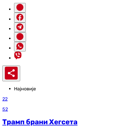
Најновије
22
52
Трамп брани Хегсета