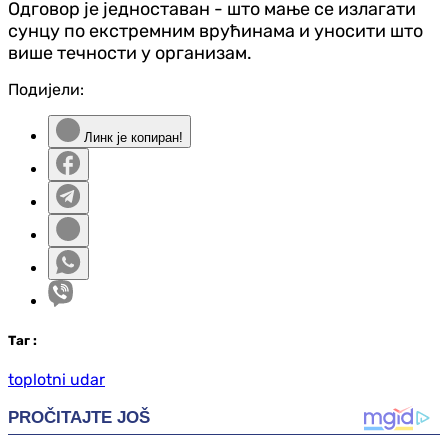
Одговор је једноставан - што мање се излагати
сунцу по екстремним врућинама и уносити што
више течности у организам.
Подијели:
Линк је копиран!
Таг
:
toplotni udar