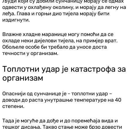
Људи који су добили сунчаницу морају се одмах
одвести у охлађену околину, и морају да легну на
леђа. Глава и горњи дио тијела морају бити
издигнути.
Влажне хладне марамице могу помоћи да се
охладе неки дијелови тијела, на примјер врат.
Обољеле особе би требало да уносе доста
течности у организам.
Топлотни удар је катастрофа за
организам
Опаснији од сунчанице је - топлотни удар –
доводи до раста унутрашње температуре на 40
степени.
Тада је могуће да дође и до поремећаја вида и
тешког дисања. Такво стање може брзо довести