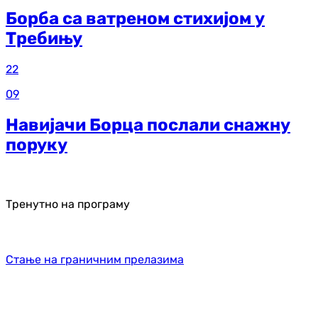
Борба са ватреном стихијом у
Требињу
22
09
Навијачи Борца послали снажну
поруку
Тренутно на програму
Стање на граничним прелазима