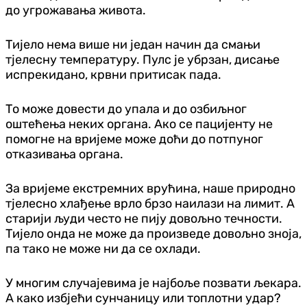
до угрожавања живота.
Тијело нема више ни један начин да смањи
тјелесну температуру. Пулс је убрзан, дисање
испрекидано, крвни притисак пада.
То може довести до упала и до озбиљног
оштећења неких органа. Ако се пацијенту не
помогне на вријеме може доћи до потпуног
отказивања органа.
За вријеме екстремних врућина, наше природно
тјелесно хлађење врло брзо наилази на лимит. А
старији људи често не пију довољно течности.
Тијело онда не може да произведе довољно зноја,
па тако не може ни да се охлади.
У многим случајевима је најбоље позвати љекара.
А како избјећи сунчаницу или топлотни удар?