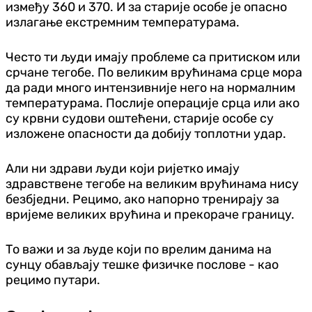
између 360 и 370. И за старије особе је опасно
излагање екстремним температурама.
Често ти људи имају проблеме са притиском или
срчане тегобе. По великим врућинама срце мора
да ради много интензивније него на нормалним
температурама. Послије операције срца или ако
су крвни судови оштећени, старије особе су
изложене опасности да добију топлотни удар.
Али ни здрави људи који ријетко имају
здравствене тегобе на великим врућинама нису
безбједни. Рецимо, ако напорно тренирају за
вријеме великих врућина и прекораче границу.
То важи и за људе који по врелим данима на
сунцу обављају тешке физичке послове - као
рецимо путари.