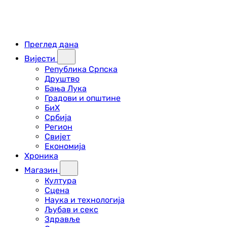
Преглед дана
Вијести
Република Српска
Друштво
Бања Лука
Градови и општине
БиХ
Србија
Регион
Свијет
Економија
Хроника
Магазин
Култура
Сцена
Наука и технологија
Љубав и секс
Здравље