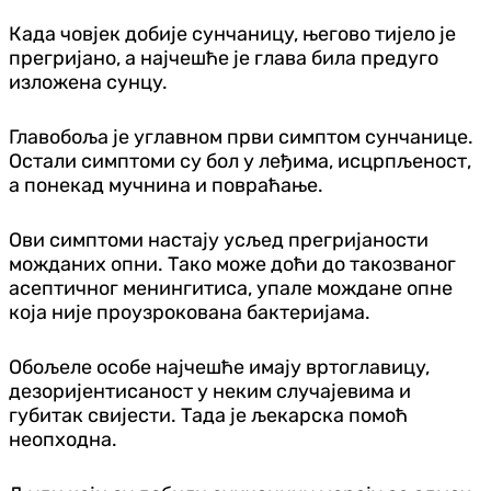
Када човјек добије сунчаницу, његово тијело је
прегријано, а најчешће је глава била предуго
изложена сунцу.
Главобоља је углавном први симптом сунчанице.
Остали симптоми су бол у леђима, исцрпљеност,
а понекад мучнина и повраћање.
Ови симптоми настају усљед прегријаности
можданих опни. Тако може доћи до такозваног
асептичног менингитиса, упале мождане опне
која није проузрокована бактеријама.
Обољеле особе најчешће имају вртоглавицу,
дезоријентисаност у неким случајевима и
губитак свијести. Тада је љекарска помоћ
неопходна.