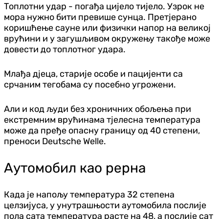
Топлотни удар - погађа цијело тијело. Узрок не
мора нужно бити превише сунца. Претјерано
коришћење сауне или физички напор на великој
врућини и у загушљивом окружењу такође може
довести до топлотног удара.
Млађа д‌јеца, старије особе и пацијенти са
срчаним тегобама су посебно угрожени.
Али и код људи без хроничних обољења при
екстремним врућинама тјелесна температура
може да пређе опасну границу од 40 степени,
преноси Deutsche Welle.
Аутомобил као рерна
Када је напољу температура 32 степена
целзијуса, у унутрашњости аутомобила послије
пола сата температура расте на 48, а послије сат