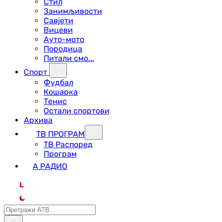
Стил
Занимљивости
Савјети
Вицеви
Ауто-мото
Породица
Питали смо...
Спорт
Фудбал
Кошарка
Тенис
Остали спортови
Архива
ТВ ПРОГРАМ
ТВ Распоред
Програм
А РАДИО
L