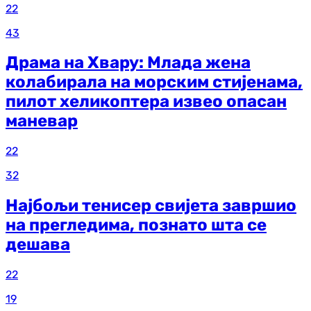
22
43
Драма на Хвару: Млада жена
колабирала на морским стијенама,
пилот хеликоптера извео опасан
маневар
22
32
Најбољи тенисер свијета завршио
на прегледима, познато шта се
дешава
22
19