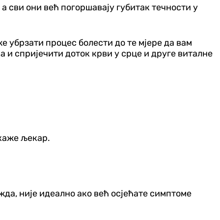
 а сви они већ погоршавају губитак течности у
е убрзати процес болести до те мјере да вам
 и спријечити доток крви у срце и друге виталне
.
 каже љекар.
жда, није идеално ако већ осјећате симптоме