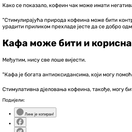
Како се показало, кофеин чак може имати негатив
"Стимулирајућа природа кофеина може бити контр
урадити приликом прехладе јесте да се добро одм
Кафа може бити и корисн
Међутим, нису све лоше вијести.
"Кафа је богата антиоксидансима, који могу помоћ
Стимулативна дјеловања кофеина, такође, могу би
Подијели:
Линк је копиран!