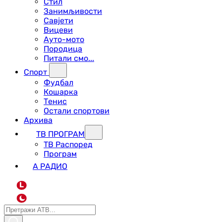
Стил
Занимљивости
Савјети
Вицеви
Ауто-мото
Породица
Питали смо...
Спорт
Фудбал
Кошарка
Тенис
Остали спортови
Архива
ТВ ПРОГРАМ
ТВ Распоред
Програм
А РАДИО
L