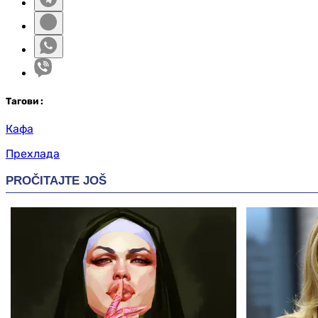
Таг
ови
:
Кафа
Прехлада