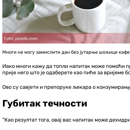
Многи не могу замислити дан без јутарње шољице кафе.
Иако многи кажу да топли напитак може помоћи пр
прије него што је одаберете као пиће за вријеме б
Ово су савјети и препоруке љекара о конзумирању
Губитак течности
"Као резултат тога, овај вас напитак може дехид