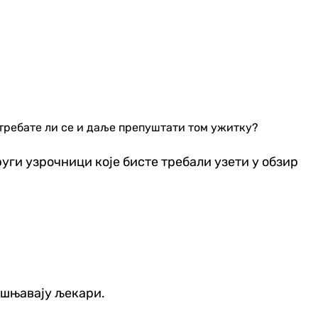
 требате ли се и даље препуштати том ужитку?
ги узрочници које бисте требали узети у обзир
јашњавају љекари.