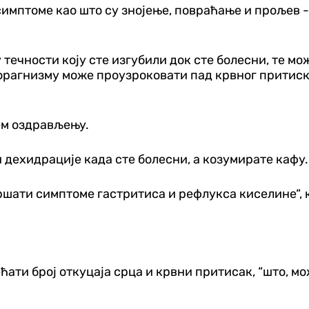
имптоме као што су знојење, повраћање и прољев -
чности коју сте изгубили док сте болесни, те мож
орагнизму може проузроковати пад крвног притиска
ем оздрављењу.
 дехидрације када сте болесни, а козумирате кафу
ршати симптоме гастритиса и рефлукса киселине“,
ати број откуцаја срца и крвни притисак, “што, мо