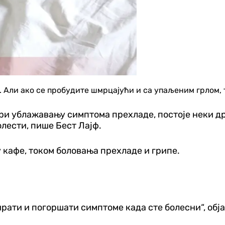
 Али ако се пробудите шмрцајући и сa упаљеним грлом,
и ублажавању симптома прехладе, постоје неки дру
олести, пише Бест Лајф.
 кафе, током боловања прехладе и грипе.
рирати и погоршати симптоме када сте болесни“, об