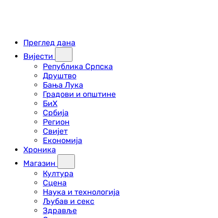
Преглед дана
Вијести
Република Српска
Друштво
Бања Лука
Градови и општине
БиХ
Србија
Регион
Свијет
Економија
Хроника
Магазин
Култура
Сцена
Наука и технологија
Љубав и секс
Здравље