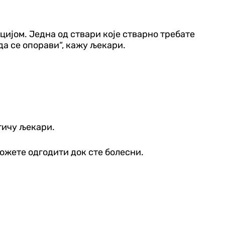
ијом. Једна од ствари које стварно требате
да се опорави“, кажу љекари.
стичу љекари.
можете одгодити док сте болесни.