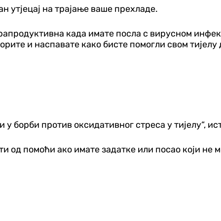
ан утјецај на трајање ваше прехладе.
апродуктивна када имате посла с вирусном инфекц
орите и наспавате како бисте помогли свом тијелу 
а
и у борби против оксидативног стреса у тијелу“, и
ти од помоћи ако имате задатке или посао који не 