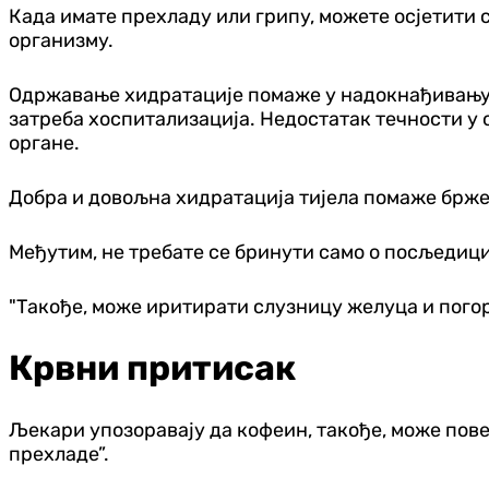
Када имате прехладу или грипу, можете осјетити с
организму.
Одржавање хидратације помаже у надокнађивању те
затреба хоспитализација. Недостатак течности у 
органе.
Добра и довољна хидратација тијела помаже брж
Међутим, не требате се бринути само о посљедици
"Такође, може иритирати слузницу желуца и пого
Крвни притисак
Љекари упозоравају да кофеин, такође, може повећ
прехладе”.