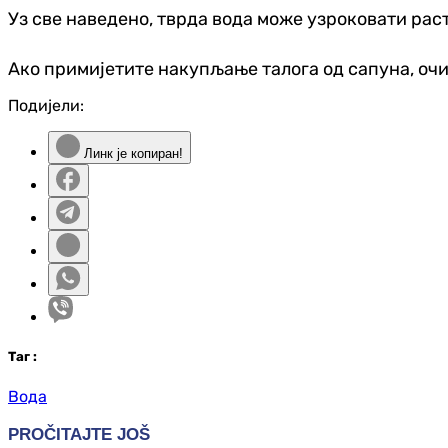
Уз све наведено, тврда вода може узроковати рас
Ако примијетите накупљање талога од сапуна, очис
Подијели:
Линк је копиран!
Таг
:
Вода