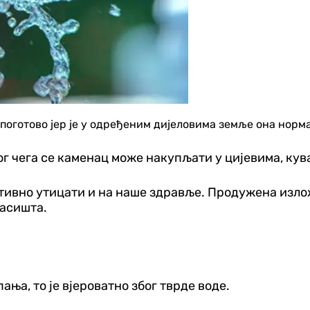
поготово јер је у одређеним дијеловима земље она норма
ог чега се каменац може накупљати у цијевима, кув
тивно утицати и на наше здравље. Продужена излож
ласишта.
ња, то је вјероватно због тврде воде.