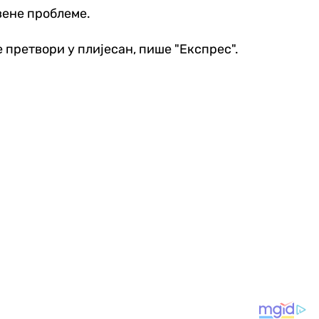
вене проблеме.
 претвори у плијесан, пише "Експрес".