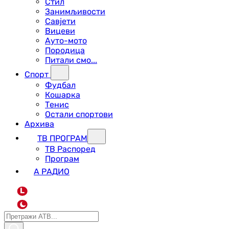
Стил
Занимљивости
Савјети
Вицеви
Ауто-мото
Породица
Питали смо...
Спорт
Фудбал
Кошарка
Тенис
Остали спортови
Архива
ТВ ПРОГРАМ
ТВ Распоред
Програм
А РАДИО
L