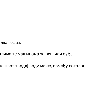
лна појава.
алима те машинама за веш или суђе.
еност тврдој води може, између осталог,