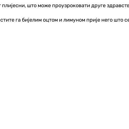
т плијесни, што може проузроковати друге здравст
тите га бијелим оцтом и лимуном прије него што се