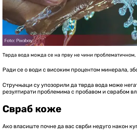
Тврда вода можда се на прву не чини проблематичном, 
Ради се о води с високим процентом минерала, зб
Стручњаци су упозорили да тврда вода може нега
резултирати проблемима с пробавом и сврабом в
Свраб коже
Ако власиште почне да вас сврби недуго након купа