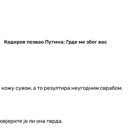
Кадиров позвао Путина: Грде ме због вас
 кожу сувом, а то резултира неугодним сврабом.
вјерите је ли она тврда.