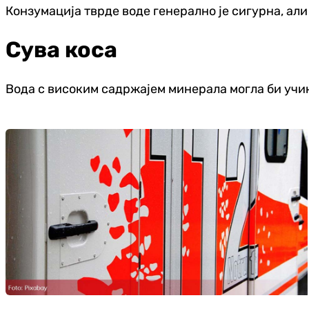
Конзумација тврде воде генерално је сигурна, ал
Сува коса
Вода с високим садржајем минерала могла би учин