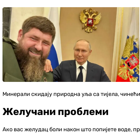
Минерали скидају природна уља са тијела, чинећи
Желучани проблеми
Ако вас желудац боли након што попијете воде, про