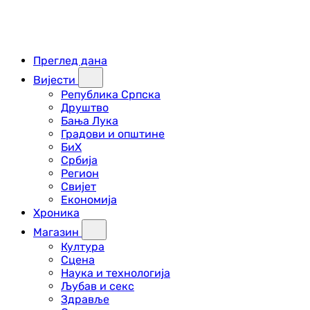
Преглед дана
Вијести
Република Српска
Друштво
Бања Лука
Градови и општине
БиХ
Србија
Регион
Свијет
Економија
Хроника
Магазин
Култура
Сцена
Наука и технологија
Љубав и секс
Здравље