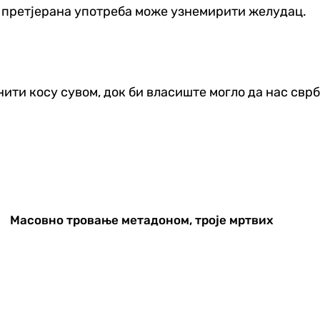
и претјерана употреба може узнемирити желудац.
ити косу сувом, док би власиште могло да нас сврб
Масовно тровање метадоном, троје мртвих