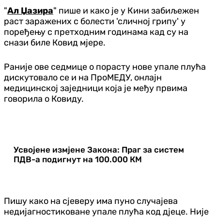
"
Ал Џазира
" пише и како је у Кини забиљежен
раст заражених с болести 'сличној грипу' у
поређењу с претходним годинама кад су на
снази биле Ковид мјере.
Раније ове седмице о порасту нове упале плућа
дискутовало се и на ПроМЕДУ, онлајн
медицинској заједници која је међу првима
говорила о Ковиду.
Усвојене измјене Закона: Праг за систем
ПДВ-а подигнут на 100.000 КМ
Пишу како на сјеверу има пуно случајева
недијагностиковане упале плућа код дјеце. Није