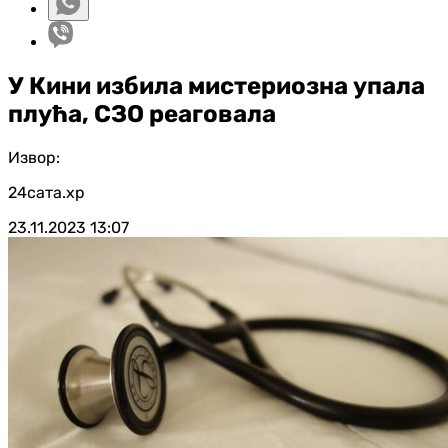
У Кини избила мистериозна упала
плућа, СЗО реаговала
Извор:
24сата.хр
23.11.2023
13:07