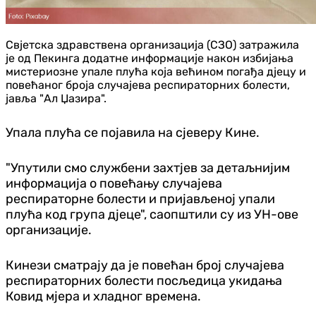
Свјетска здравствена организација (СЗО) затражила
је од Пекинга додатне информације након избијања
мистериозне упале плућа која већином погађа дјецу и
повећаног броја случајева респираторних болести,
јавља "Ал Џазира".
Упала плућа се појавила на сјеверу Кине.
"Упутили смо службени захтјев за детаљнијим
информација о повећању случајева
респираторне болести и пријављеној упали
плућа код група дјеце", саопштили су из УН-ове
организације.
Кинези сматрају да је повећан број случајева
респираторних болести посљедица укидања
Ковид мјера и хладног времена.