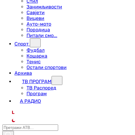
Стил
Занимљивости
Савјети
Вицеви
Ауто-мото
Породица
Питали смо...
Спорт
Фудбал
Кошарка
Тенис
Остали спортови
Архива
ТВ ПРОГРАМ
ТВ Распоред
Програм
А РАДИО
L