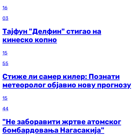
16
03
Тајфун "Делфин" стигао на
кинеско копно
15
55
Стиже ли самер килер: Познати
метеоролог објавио нову прогнозу
15
44
"Не заборавити жртве атомског
бомбардовања Нагасакија"