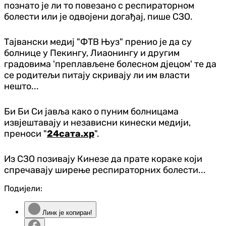
познато је ли то повезано с респираторном
болести или је одвојени догађај, пише СЗО.
Тајвански медиј "ФТВ Њуз" пренио је да су
болнице у Пекингу, Лиаонингу и другим
градовима 'преплављене болесном дјецом' те да
се родитељи питају скривају ли им власти
нешто...
Би Би Си јавља како о пуним болницама
извјештавају и независни кинески медији,
преноси "
24сата.хр
".
Из СЗО позивају Кинезе да прате кораке који
спречавају ширење респираторних болести...
Подијели:
Линк је копиран!