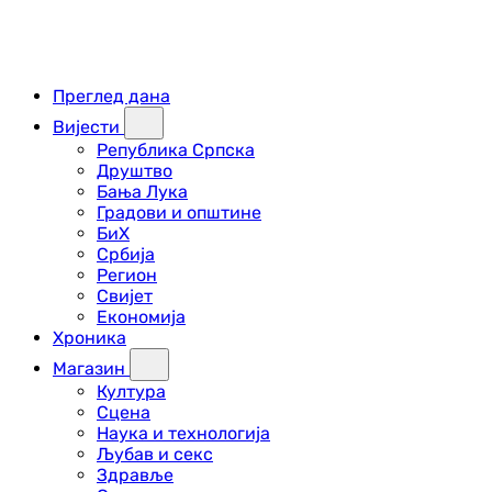
Преглед дана
Вијести
Република Српска
Друштво
Бања Лука
Градови и општине
БиХ
Србија
Регион
Свијет
Економија
Хроника
Магазин
Култура
Сцена
Наука и технологија
Љубав и секс
Здравље