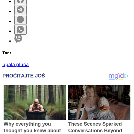
Таг
:
upala pluća