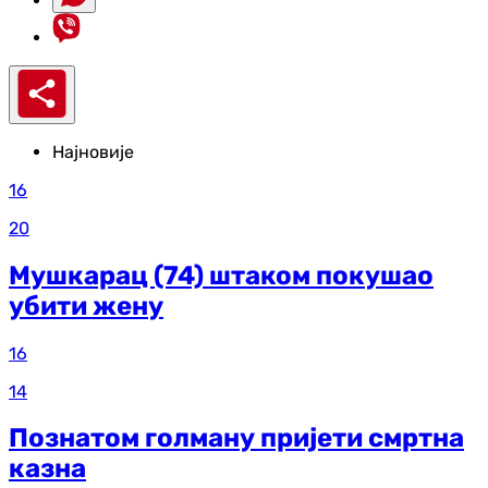
Најновије
16
20
Мушкарац (74) штаком покушао
убити жену
16
14
Познатом голману пријети смртна
казна