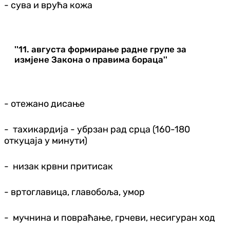
- сува и врућа кожа
''11. августа формирање радне групе за
измјене Закона о правима бораца''
- отежано дисање
- тахикардија - убрзан рад срца (160-180
откуцаја у минути)
- низак крвни притисак
- вртоглавица, главобоља, умор
- мучнина и повраћање, грчеви, несигуран ход