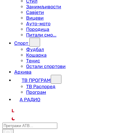
Стил
Занимљивости
Савјети
Вицеви
Ауто-мото
Породица
Питали смо...
Спорт
Фудбал
Кошарка
Тенис
Остали спортови
Архива
ТВ ПРОГРАМ
ТВ Распоред
Програм
А РАДИО
L