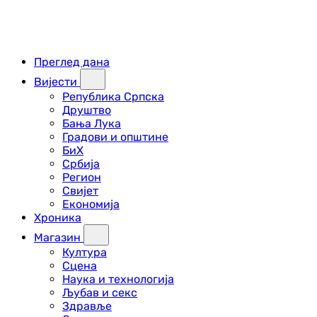
Преглед дана
Вијести
Република Српска
Друштво
Бања Лука
Градови и општине
БиХ
Србија
Регион
Свијет
Економија
Хроника
Магазин
Култура
Сцена
Наука и технологија
Љубав и секс
Здравље