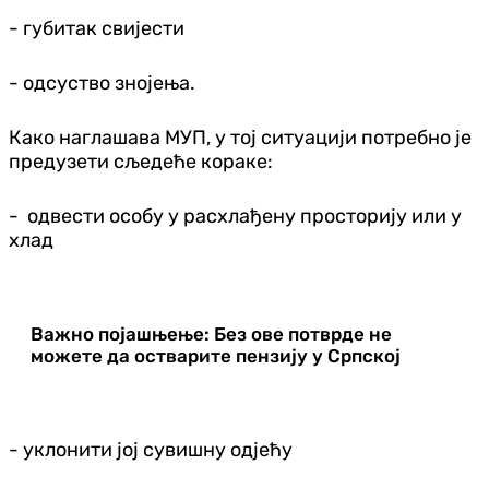
- губитак свијести
- одсуство знојења.
Како наглашава МУП, у тој ситуацији потребно је
предузети сљедеће кораке:
- одвести особу у расхлађену просторију или у
хлад
Важно појашњење: Без ове потврде не
можете да остварите пензију у Српској
- уклонити јој сувишну одјећу