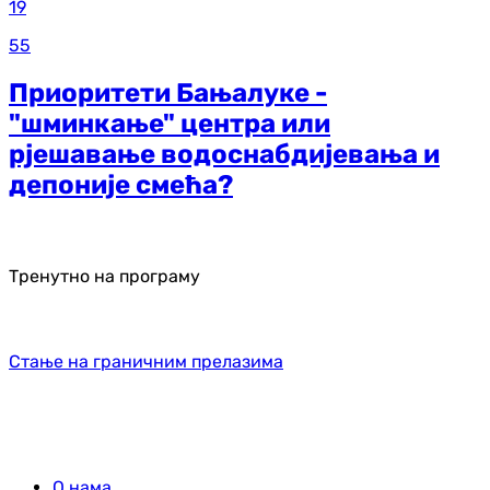
19
55
Приоритети Бањалуке -
"шминкање" центра или
рјешавање водоснабдијевања и
депоније смећа?
Тренутно на програму
Стање на граничним прелазима
О нама