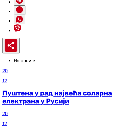
Најновије
20
12
Пуштена у рад највећа соларна
електрана у Русији
20
12