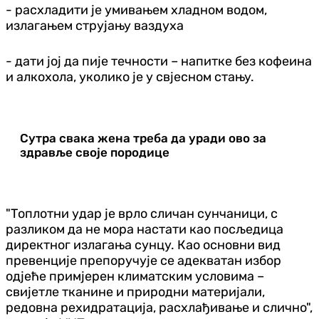
- расхладити је умивањем хладном водом,
излагањем струјању ваздуха
- дати јој да пије течности – напитке без кофеина
и алкохола, уколико је у свјесном стању.
Сутра свака жена треба да уради ово за
здравље своје породице
"Топлотни удар је врло сличан сунчаници, с
разликом да не мора настати као посљедица
директног излагања сунцу. Као основни вид
превенције препоручује се адекватан избор
одјеће примјерен климатским условима –
свијетле тканине и природни материјали,
редовна рехидратација, расхлађивање и слично",