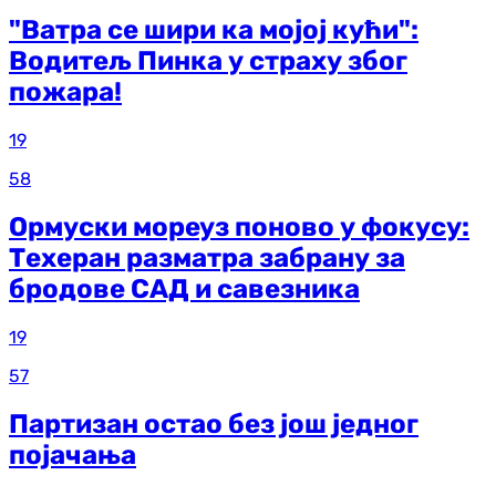
"Ватра се шири ка мојој кући":
Водитељ Пинка у страху због
пожара!
19
58
Ормуски мореуз поново у фокусу:
Техеран разматра забрану за
бродове САД и савезника
19
57
Партизан остао без још једног
појачања