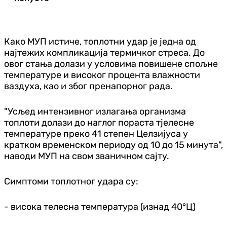
Како МУП истиче, топлотни удар је једна од
најтежих компликација термичког стреса. До
овог стања долази у условима повишене спољне
температуре и високог процента влажности
ваздуха, као и због пренапорног рада.
"Усљед интензивног излагања организма
топлоти долази до наглог пораста тјелесне
температуре преко 41 степен Целзијуса у
кратком временском периоду од 10 до 15 минута",
наводи МУП на свом званичном сајту.
Симптоми топлотног удара су:
- висока телесна температура (изнад 40°Ц)