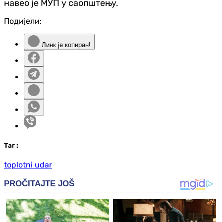
навео је МУП у саопштењу.
Подијели:
Линк је копиран!
Таг
:
toplotni udar