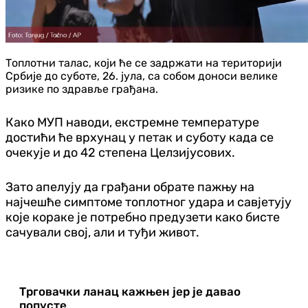
Топлотни талас, који ће се задржати на територији
Србије до суботе, 26. јула, са собом доноси велике
ризике по здравље грађана.
Како МУП наводи, екстремне температуре
достићи ће врхунац у петак и суботу када се
очекује и до 42 степена Целзијусових.
Зато апелују да грађани обрате пажњу на
најчешће симптоме топлотног удара и савјетују
које кораке је потребно предузети како бисте
сачували свој, али и туђи живот.
Трговачки ланац кажњен јер је давао
попусте