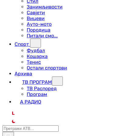
Стил
Занимљивости
Савјети
Вицеви
Ауто-мото
Породица
Питали смо...
Спорт
Фудбал
Кошарка
Тенис
Остали спортови
Архива
ТВ ПРОГРАМ
ТВ Распоред
Програм
А РАДИО
L