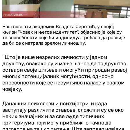
Наш познати академик Владета Јеротић, у својој
књизи ''Човек и његов идентитет'', објаснио је које су
то способности које би индивидуа требало да развије
да би се сматрала зрелом личношћу.
''Што је више незрелих личности у једном
друштву, свакако су и мање шансе да то друштво
оствари своје циљеве и омогући природан развој
многих потенцијалних могућности, односно
способности које се несумњиво налазе у сваком
човјеку.
Данашњи психолози и психијатри, и када
заступају различите ставове, сложили су се око
неких значајних и за све људе типичних
критеријума који могу приближно тачно да
одговоре на тешко питање: Шта заправо човјека