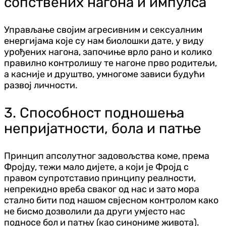
сопствених нагона и импулса
Управљање својим агресивним и сексуалним
енергијама које су нам биолошки дате, у виду
урођених нагона, започиње врло рано и колико
правилно контролишу те нагоне прво родитељи,
а касније и друштво, умногоме зависи будући
развој личности.
3. Способност подношења
непријатности, бола и патње
Принцип апсолутног задовољства коме, према
Фројду, тежи мало дијете, а који је Фројд с
правом супротставио принципу реалности,
непрекидно вреба сваког од нас и зато мора
стално бити под нашом свјесном контролом како
не бисмо дозволили да други умјесто нас
подносе бол и патњу (као синониме живота).