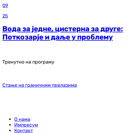
09
25
Вода за једне, цистерна за друге:
Поткозарје и даље у проблему
Тренутно на програму
Стање на граничним прелазима
О нама
Импресум
Контакт