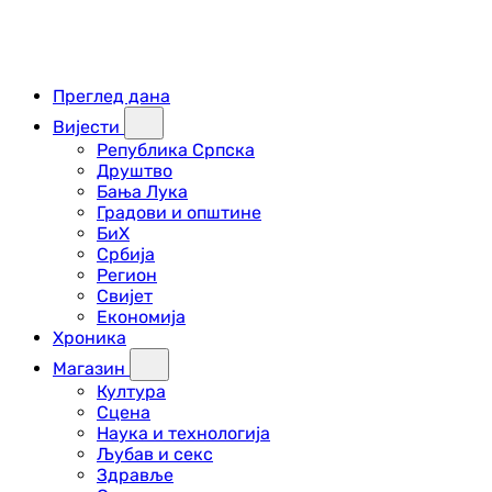
Преглед дана
Вијести
Република Српска
Друштво
Бања Лука
Градови и општине
БиХ
Србија
Регион
Свијет
Економија
Хроника
Магазин
Култура
Сцена
Наука и технологија
Љубав и секс
Здравље