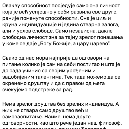
Овакву способност посједује само она личност
која је већ успјешно у себи развила све друге,
раније поменуте способности. Она је циљ и
круна индивидуације и једина стварна залога,
али и услов слободе. Само независна, дакле
слободна личност зна за тајну зрелог понашања
у коме се даје „Богу Божије, а цару царево“.
Свако од нас мора најприје да одговори на
питање колико је сам на себи постигао и шта је
до сада учинио са својим урођеним и
задобијеним талентима. Тек тада можемо да се
окренемо друштву и да с правом од њега
очекујемо подстреке за рад.
Нема зрелог друштва без зрелих индивидуа. А
њих не ствара само друштво већ и
самоваспитање. Наиме, нема друге
одговорности, као што рече један наш филозоф,