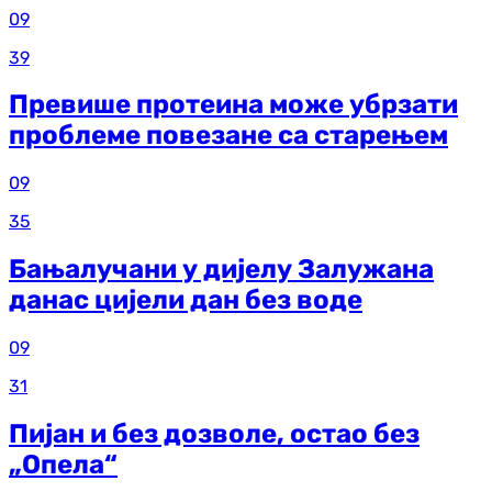
09
39
Превише протеина може убрзати
проблеме повезане са старењем
09
35
Бањалучани у дијелу Залужана
данас цијели дан без воде
09
31
Пијан и без дозволе, остао без
„Опела“