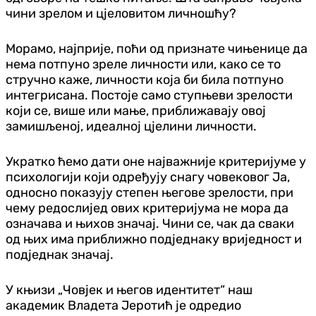
чини зрелом и цјеловитом личношћу?
Морамо, најприје, поћи од признате чињенице да
нема потпуно зреле личности или, како се то
стручно каже, личности која би била потпуно
интегрисана. Постоје само ступњеви зрелости
који се, више или мање, приближавају овој
замишљеној, идеалној цјелини личности.
Укратко ћемо дати оне најважније критеријуме у
психологији који одређују снагу човековог Ја,
односно показују степен његове зрелости, при
чему редослијед ових критеријума не мора да
означава и њихов значај. Чини се, чак да сваки
од њих има приближно подједнаку вриједност и
подједнак значај.
У књизи „Човјек и његов идентитет“ наш
академик Владета Јеротић је одредио