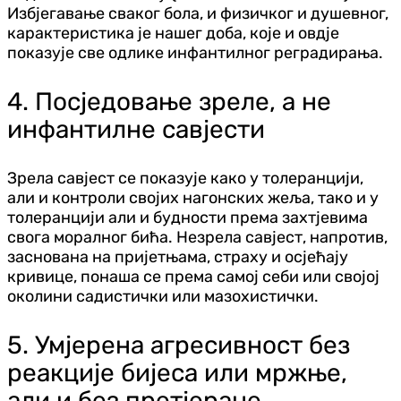
Избјегавање сваког бола, и физичког и душевног,
карактеристика је нашег доба, које и овдје
показује све одлике инфантилног реградирања.
4. Посједовање зреле, а не
инфантилне савјести
Зрела савјест се показује како у толеранцији,
али и контроли својих нагонских жеља, тако и у
толеранцији али и будности према захтјевима
свога моралног бића. Незрела савјест, напротив,
заснована на пријетњама, страху и осјећају
кривице, понаша се према самој себи или својој
околини садистички или мазохистички.
5. Умјерена агресивност без
реакције бијеса или мржње,
али и без претјеране