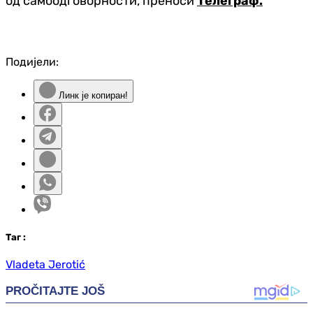
од самоодговорности, преноси
Телеграф.
Подијели:
Линк је копиран!
Таг
:
Vladeta Jerotić