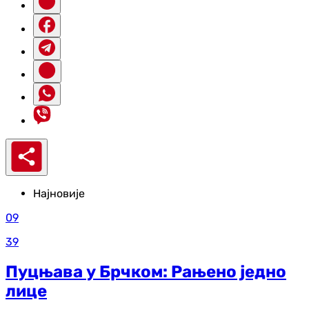
Најновије
09
39
Пуцњава у Брчком: Рањено једно
лице