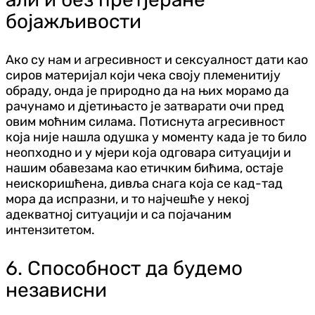
бојажљивости
Ако су нам и агресивност и сексуалност дати као
сиров материјал који чека своју племенитију
обраду, онда је природно да на њих морамо да
рачунамо и дјетињасто је затварати очи пред
овим моћним силама. Потиснута агресивност
која није нашла одушка у моменту када је то било
неопходно и у мјери која одговара ситуацији и
нашим обавезама као етичким бићима, остаје
неискоришћена, дивља снага која се кад-тад
мора да испразни, и то најчешће у некој
адекватној ситуацији и са појачаним
интензитетом.
6. Способност да будемо
независни