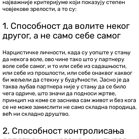
најважније критеријуме који показују степен
човјекове зрелости, а то су:
1. Способност да волите неког
другог, а не само себе самог
Нарцистичке личности, када су уопште у стању
да некога воле, ово чине тако што у партнеру
воле себе самог, и то или себе из садашњости,
или себе из прошлости, или себе онаквог каквог
би жељели да стекну у будућности. Јасно је да
таква љубав партнера није у стању да се било
чега одриче, што значи да подноси жртве,
принцип на коме се заснива сам живот и без кога
се не може замислити не само складна породица,
већ ни складно друштво.
2. Способност контролисања