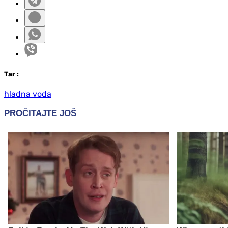
Таг
:
hladna voda