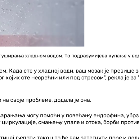
туширања хладном водом. То подразумијева купање у вод
тем. Када сте у хладној води, ваш мозак је превиш
г којих сте несрећни или под стресом", рекла је за
на своје проблеме, додала је она.
 зарањања могу помоћи у повећању ендорфина, убр
циркулације, смањењу упале и отока, борби проти
ицај љепоти тако што ће вам затегнути поре и додат