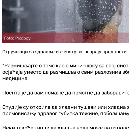
Стручњаци за здравље и љепоту заговарају предности 
"Размишљајте о томе као о мини-шоку за свој сис
осјећаја уместо да размишља о свим разлозима збо
медицине.
Поента је да вам помаже да помогне да заборавите 
Студије су откриле да хладни тушеви или хладна
промовисању здравог губитка тежине, побољшању 
Неки такође тврде да хладна вода може дати подст