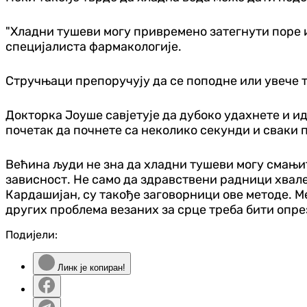
"Хладни тушеви могу привремено затегнути поре и
специјалиста фармакологије.
Стручњаци препоручују да се поподне или увече т
Докторка Јоуше савјетује да дубоко удахнете и и
почетак да почнете са неколико секунди и сваки п
Већина људи не зна да хладни тушеви могу смањит
зависност. Не само да здравствени радници хвале
Кардашијан, су такође заговорници ове методе. М
других проблема везаних за срце треба бити опре
Подијели:
Линк је копиран!