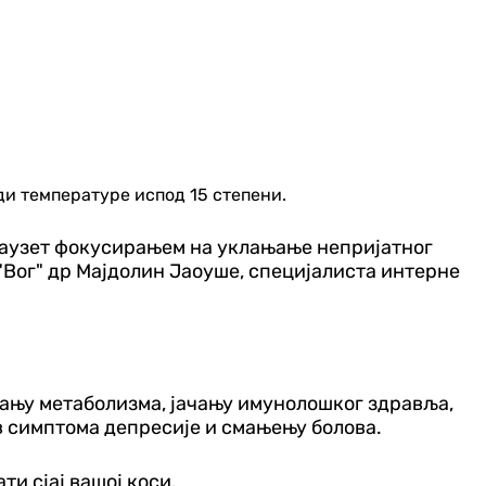
и температуре испод 15 степени.
е заузет фокусирањем на уклањање непријатног
 "Вог" др Мајдолин Јаоуше, специјалиста интерне
зању метаболизма, јачању имунолошког здравља,
в симптома депресије и смањењу болова.
и сјај вашој коси.