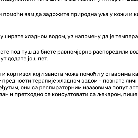
 помоћи вам да задржите природна уља у кожи и ко
уширате хладном водом, уз напомену да је температ
дете под туш да бисте равномјерно распоредили во
ут додате још пет.
и кортизол који заиста може помоћи у стварима као
 предности терапије хладном водом - познате личн
еђутим, они са респираторним изазовима попут ас
зан и претходно се консултовати са љекаром, пише 