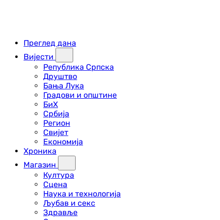
Преглед дана
Вијести
Република Српска
Друштво
Бања Лука
Градови и општине
БиХ
Србија
Регион
Свијет
Економија
Хроника
Магазин
Култура
Сцена
Наука и технологија
Љубав и секс
Здравље