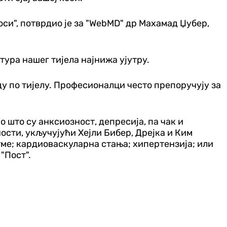
си", потврдио је за "WebMD" др Махамад Џубер,
ура нашег тијела најнижа ујутру.
ду по тијелу. Професионалци често препоручују за
 што су анксиозност, депресија, па чак и
ости, укључујући Хејли Бибер, Дрејка и Ким
тме; кардиоваскуларна стања; хипертензија; или
"Пост".