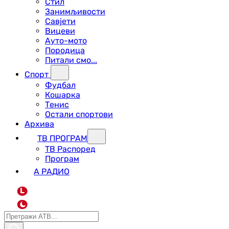
Стил
Занимљивости
Савјети
Вицеви
Ауто-мото
Породица
Питали смо...
Спорт
Фудбал
Кошарка
Тенис
Остали спортови
Архива
ТВ ПРОГРАМ
ТВ Распоред
Програм
А РАДИО
L