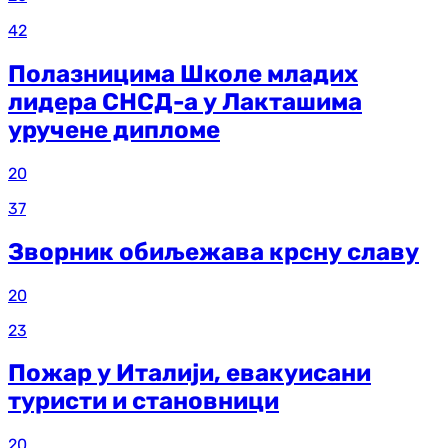
42
Полазницима Школе младих
лидера СНСД-а у Лакташима
уручене дипломе
20
37
Зворник обиљежава крсну славу
20
23
Пожар у Италији, евакуисани
туристи и становници
20