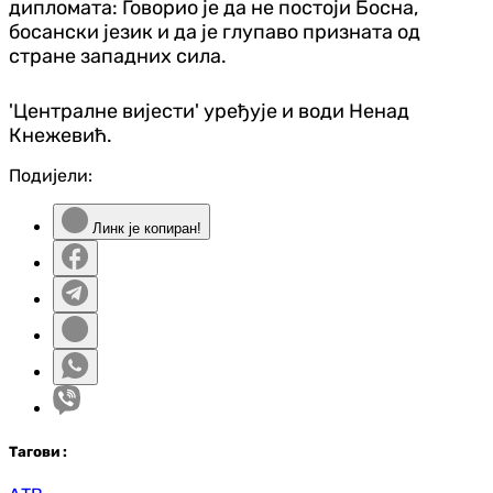
дипломата: Говорио је да не постоји Босна,
босански језик и да је глупаво призната од
стране западних сила.
'
Централне вијести' уређује и води Ненад
Кнежевић.
Подијели:
Линк је копиран!
Таг
ови
: