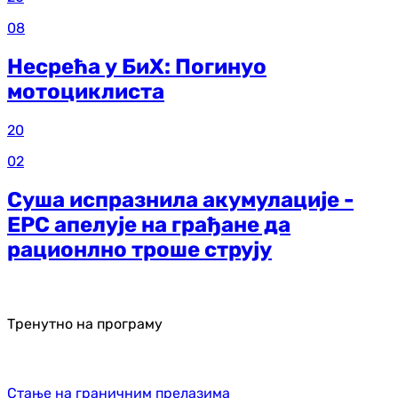
08
Несрећа у БиХ: Погинуо
мотоциклиста
20
02
Суша испразнила акумулације -
ЕРС апелује на грађане да
рационлно троше струју
Тренутно на програму
Стање на граничним прелазима