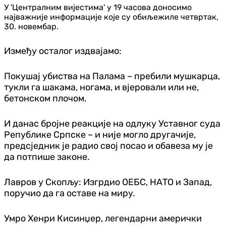
У 'Централним вијестима' у 19 часова доносимо
најважније информације које су обиљежиле четвртак,
30. новембар.
Између осталог издвајамо:
Покушај убиства на Палама – пребили мушкарца,
тукли га шакама, ногама, и вјеровали или не,
бетонском плочом.
И данас бројне реакције на одлуку Уставног суда
Републике Српске – и није могло другачије,
предсједник је радио свој посао и обавеза му је
да потпише законе.
Лавров у Скопљу: Изгрдио ОЕБС, НАТО и Запад,
поручио да га оставе на миру.
Умро Хенри Кисинџер, легендарни амерички