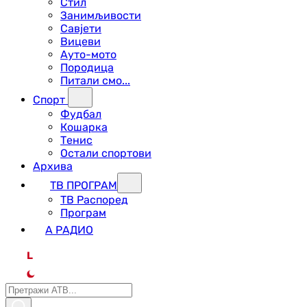
Стил
Занимљивости
Савјети
Вицеви
Ауто-мото
Породица
Питали смо...
Спорт
Фудбал
Кошарка
Тенис
Остали спортови
Архива
ТВ ПРОГРАМ
ТВ Распоред
Програм
А РАДИО
L