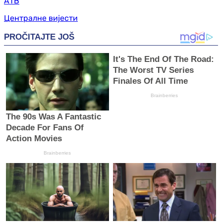
АТВ
Централне вијести