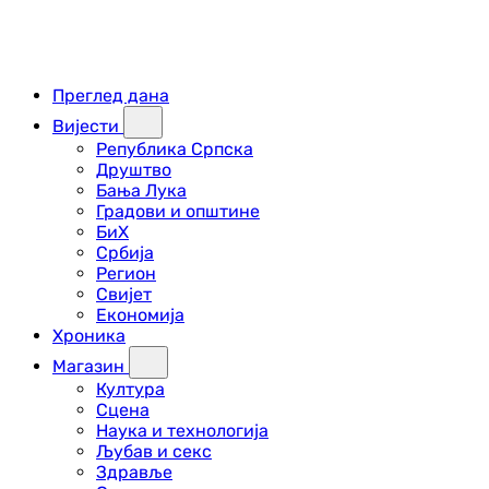
Преглед дана
Вијести
Република Српска
Друштво
Бања Лука
Градови и општине
БиХ
Србија
Регион
Свијет
Економија
Хроника
Магазин
Култура
Сцена
Наука и технологија
Љубав и секс
Здравље