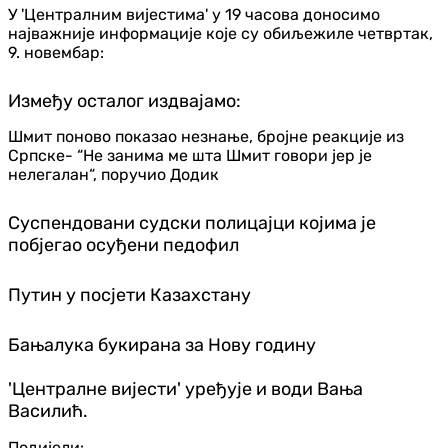
У 'Централним вијестима' у 19 часова доносимо
најважније информације које су обиљежиле четвртак,
9. новембар:
Између осталог издвајамо:
Шмит поново показао незнање, бројне реакције из
Српске- “Не занима ме шта Шмит говори јер је
нелегалан“, поручио Додик
Суспендовани судски полицајци којима је
побјегао осуђени педофил
Путин у посјети Казахстану
Бањалука букирана за Нову годину
'Централне вијести' уређује и води Вања
Василић.
Подијели: