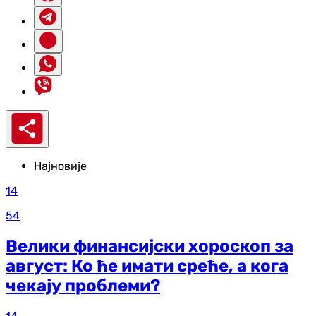
Најновије
14
54
Велики финансијски хороскоп за
август: Ко ће имати среће, а кога
чекају проблеми?