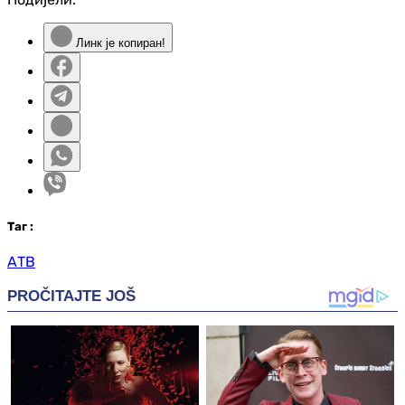
Линк је копиран!
Таг
:
АТВ