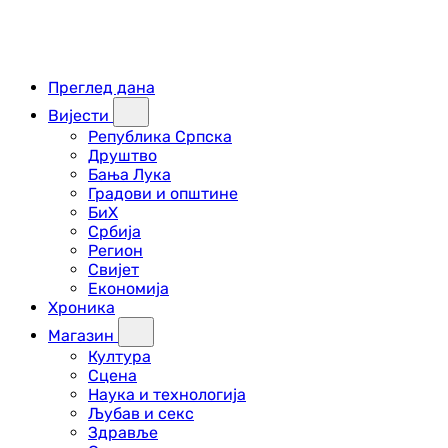
Преглед дана
Вијести
Република Српска
Друштво
Бања Лука
Градови и општине
БиХ
Србија
Регион
Свијет
Економија
Хроника
Магазин
Култура
Сцена
Наука и технологија
Љубав и секс
Здравље