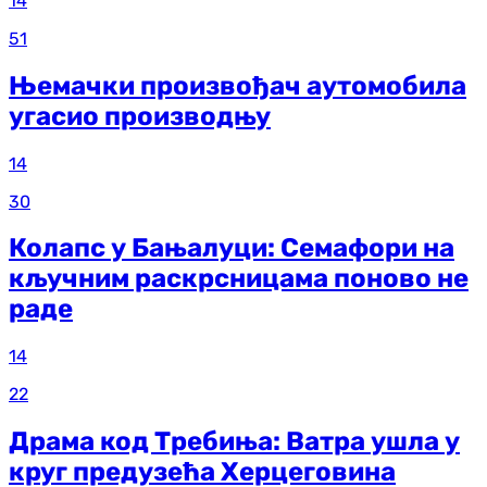
14
51
Њемачки произвођач аутомобила
угасио производњу
14
30
Колапс у Бањалуци: Семафори на
кључним раскрсницама поново не
раде
14
22
Драма код Требиња: Ватра ушла у
круг предузећа Херцеговина