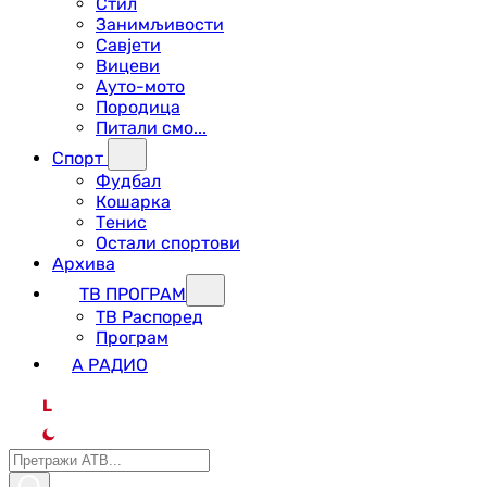
Стил
Занимљивости
Савјети
Вицеви
Ауто-мото
Породица
Питали смо...
Спорт
Фудбал
Кошарка
Тенис
Остали спортови
Архива
ТВ ПРОГРАМ
ТВ Распоред
Програм
А РАДИО
L