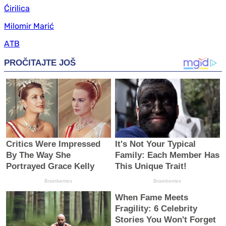
Ćirilica
Milomir Marić
АТВ