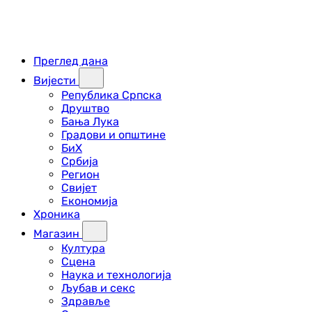
Преглед дана
Вијести
Република Српска
Друштво
Бања Лука
Градови и општине
БиХ
Србија
Регион
Свијет
Економија
Хроника
Магазин
Култура
Сцена
Наука и технологија
Љубав и секс
Здравље