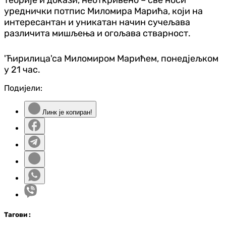
уреднички потпис Миломира Марића, који на
интересантан и уникатан начин сучељава
различита мишљења и огољава стварност.
'Ћирилица'са Миломиром Марићем, понедјељком
у 21 час.
Подијели:
Линк је копиран!
Таг
ови
: