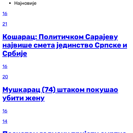
Најновије
16
21
Кошарац: Политичком Сарајеву
највише смета јединство Српске и
Србије
16
20
Мушкарац (74) штаком покушао
убити жену
16
14