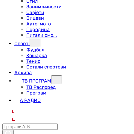
Стил
Занимљивости
Савјети
Вицеви
Ауто-мото
Породица
Питали смо...
Спорт
Фудбал
Кошарка
Тенис
Остали спортови
Архива
ТВ ПРОГРАМ
ТВ Распоред
Програм
А РАДИО
L