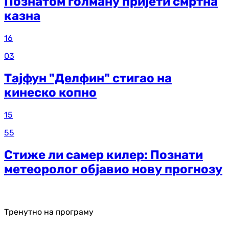
Познатом голману пријети смртна
казна
16
03
Тајфун "Делфин" стигао на
кинеско копно
15
55
Стиже ли самер килер: Познати
метеоролог објавио нову прогнозу
Тренутно на програму