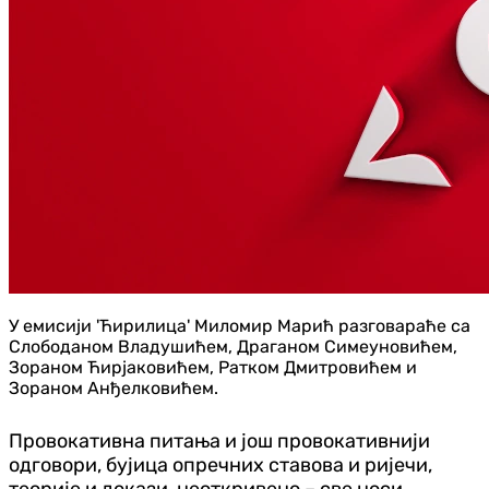
У емисији 'Ћирилица' Миломир Марић разговараће са
Слободаном Владушићем, Драганом Симеуновићем,
Зораном Ћирјаковићем, Ратком Дмитровићем и
Зораном Анђелковићем.
Провокативна питања и још провокативнији
одговори, бујица опречних ставова и ријечи,
теорије и докази, неоткривено – све носи