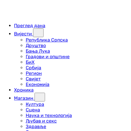
Преглед дана
Вијести
Република Српска
Друштво
Бања Лука
Градови и општине
БиХ
Србија
Регион
Свијет
Економија
Хроника
Магазин
Култура
Сцена
Наука и технологија
Љубав и секс
Здравље