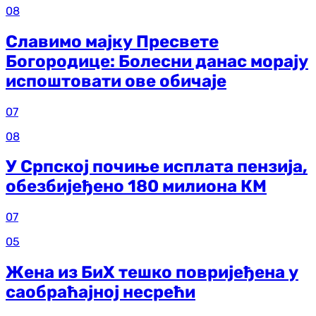
08
Славимо мајку Пресвете
Богородице: Болесни данас морају
испоштовати ове обичаје
07
08
У Српској почиње исплата пензија,
обезбијеђено 180 милиона КМ
07
05
Жена из БиХ тешко повријеђена у
саобраћајној несрећи