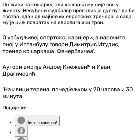
Он живи за кошарку, али кошарка му није све у
животу. Несуђени фудбалер превалио је дуг пут да би
постао један од најбољих европских тренера, а сада
му је циљ повратак на евролигашки трон.
О узбудљивој спортској каријери, а нарочито
оној у Истанбулу говори Димитрис Итудис,
тренер кошаркаша 'Фенербахчеа'.
Аутори емсије Андреј Кнежевић и Иван
Драгичевић.
'На ивици терена' понедјељком у 20 часова и 30
минута.
Подијели:
Линк је копиран!