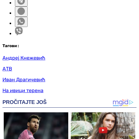
Таг
ови
:
Андреј Кнежевић
АТВ
Иван Драгичевић
На ивици терена