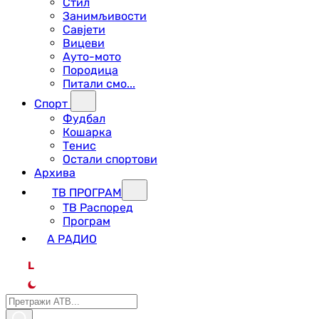
Стил
Занимљивости
Савјети
Вицеви
Ауто-мото
Породица
Питали смо...
Спорт
Фудбал
Кошарка
Тенис
Остали спортови
Архива
ТВ ПРОГРАМ
ТВ Распоред
Програм
А РАДИО
L