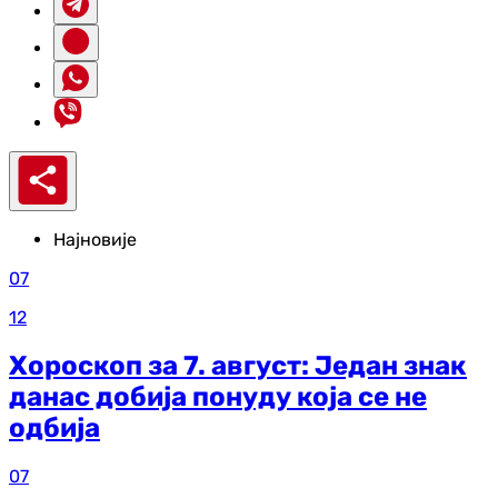
Најновије
07
12
Хороскоп за 7. август: Један знак
данас добија понуду која се не
одбија
07