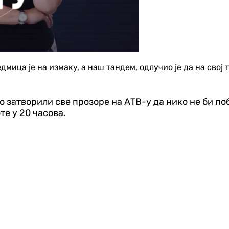
мица је на измаку, а наш тандем, одлучио је да на свој т
о затворили све прозоре на АТВ-у да нико не би по
те у 20 часова.