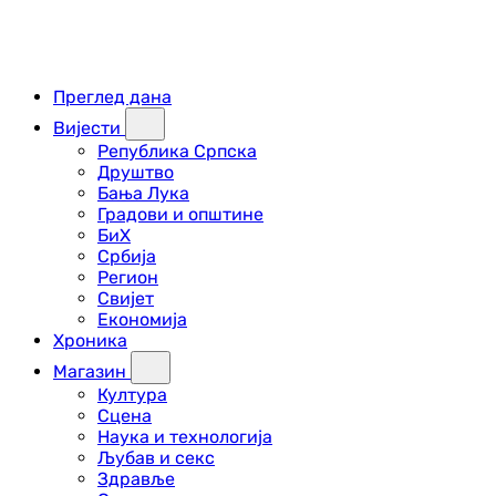
Преглед дана
Вијести
Република Српска
Друштво
Бања Лука
Градови и општине
БиХ
Србија
Регион
Свијет
Економија
Хроника
Магазин
Култура
Сцена
Наука и технологија
Љубав и секс
Здравље