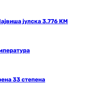
ајвиша јулска 3.776 КМ
емпература
рена 33 степена