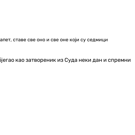
апет, ставе све оно и све оне који су седмици
бјегао као затвореник из Суда неки дан и спремни