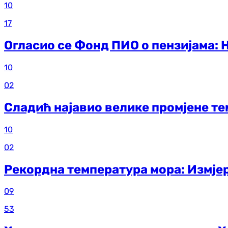
10
17
Огласио се Фонд ПИО о пензијама: Н
10
02
Сладић најавио велике промјене т
10
02
Рекордна температура мора: Измје
09
53