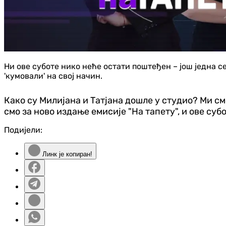
Ни ове суботе нико неће остати поштеђен – још једна сед
'кумовали' на свој начин.
Како су Милијана и Татјана дошле у студио? Ми см
смо за ново издање емисије "На тапету", и ове субо
Подијели:
Линк је копиран!