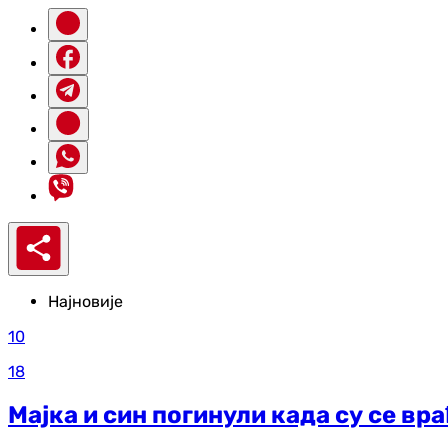
Најновије
10
18
Мајка и син погинули када су се вр