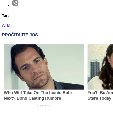
Таг
:
АТВ