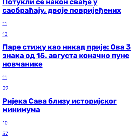
Потукли се након свађе у
саобраћају, двоје повријеђених
11
13
Паре стижу као никад прије: Ова 3
знака од 15. августа коначно пуне
новчанике
11
09
Ријека Сава близу историјског
минимума
10
57