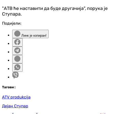
"АТВ ће наставити да буде другачија", порука је
Ступара.
Подијели:
Линк је копиран!
Таг
ови
:
ATV produkcija
Дејан Ступар