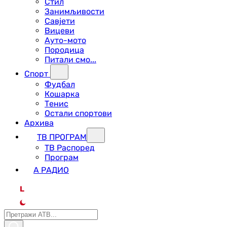
Стил
Занимљивости
Савјети
Вицеви
Ауто-мото
Породица
Питали смо...
Спорт
Фудбал
Кошарка
Тенис
Остали спортови
Архива
ТВ ПРОГРАМ
ТВ Распоред
Програм
А РАДИО
L