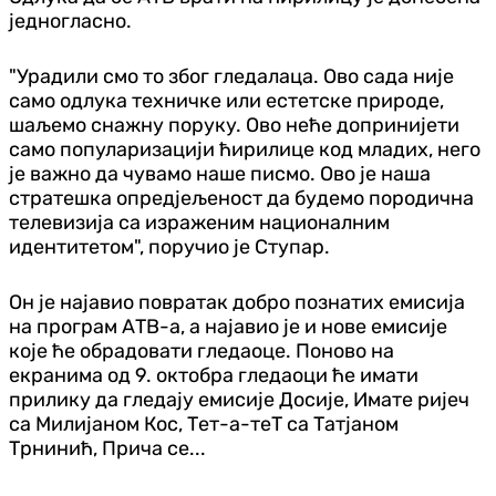
једногласно.
"Урадили смо то због гледалаца. Ово сада није
само одлука техничке или естетске природе,
шаљемо снажну поруку. Ово неће допринијети
само популаризацији ћирилице код младих, него
је важно да чувамо наше писмо. Ово је наша
стратешка опредјељеност да будемо породична
телевизија са израженим националним
идентитетом", поручио је Ступар.
Он је најавио повратак добро познатих емисија
на програм АТВ-а, а најавио је и нове емисије
које ће обрадовати гледаоце. Поново на
екранима од 9. октобра гледаоци ће имати
прилику да гледају емисије Досије, Имате ријеч
са Милијаном Кос, Тет-а-теТ са Татјаном
Трнинић, Прича се...