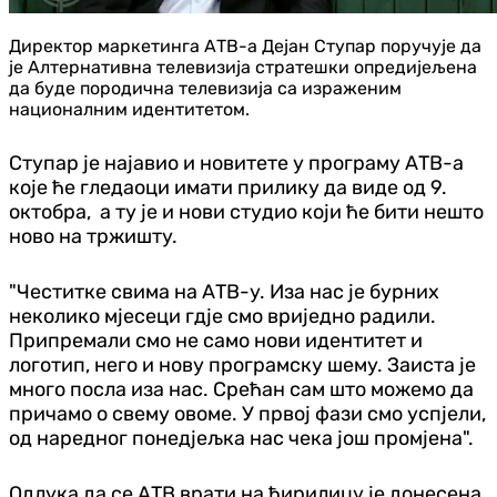
Директор маркетинга АТВ-а Дејан Ступар поручује да
је Алтернативна телевизија стратешки опредијељена
да буде породична телевизија са израженим
националним идентитетом.
Ступар је најавио и новитете у програму АТВ-а
које ће гледаоци имати прилику да виде од 9.
октобра, а ту је и нови студио који ће бити нешто
ново на тржишту.
"Честитке свима на АТВ-у. Иза нас је бурних
неколико мјесеци гдје смо вриједно радили.
Припремали смо не само нови идентитет и
логотип, него и нову програмску шему.
Заиста је
много посла иза нас. Срећан сам што можемо да
причамо о свему овоме. У првој фази смо успјели,
од наредног понедјељка нас чека још промјена".
Одлука да се АТВ врати на ћирилицу је донесена