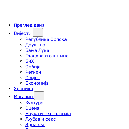
Преглед дана
Вијести
Република Српска
Друштво
Бања Лука
Градови и општине
БиХ
Србија
Регион
Свијет
Економија
Хроника
Магазин
Култура
Сцена
Наука и технологија
Љубав и секс
Здравље