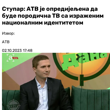
Ступар: АТВ је опредијељена да
буде породична ТВ са израженим
националним идентитетом
Извор:
АТВ
02.10.2023
17:48