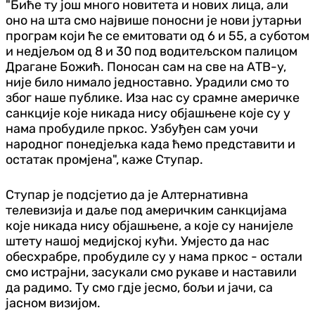
"Биће ту још много новитета и нових лица, али
оно на шта смо највише поносни је нови јутарњи
програм који ће се емитовати од 6 и 55, а суботом
и недјељом од 8 и 30 под водитељском палицом
Драгане Божић.
Поносан сам на све на АТВ-у,
није било нимало једноставно. Урадили смо то
због наше публике. Иза нас су срамне америчке
санкције које никада нису објашњене које су у
нама пробудиле пркос. Узбуђен сам уочи
народног понедјељка када ћемо представити и
остатак промјена", каже Ступар.
Ступар је подсјетио да је Алтернативна
телевизија и даље под америчким санкцијама
које никада нису објашњене, а које су нанијеле
штету нашој медијској кући. Умјесто да нас
обесхрабре, пробудиле су у нама пркос - остали
смо истрајни, засукали смо рукаве и наставили
да радимо. Ту смо гдје јесмо, бољи и јачи, са
јасном визијом.