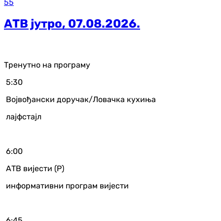
55
АТВ јутро, 07.08.2026.
Тренутно на програму
5:30
Војвођански доручак/Ловачка кухиња
лајфстајл
6:00
АТВ вијести (Р)
информативни програм вијести
6:45