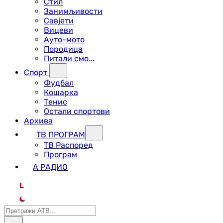
Стил
Занимљивости
Савјети
Вицеви
Ауто-мото
Породица
Питали смо...
Спорт
Фудбал
Кошарка
Тенис
Остали спортови
Архива
ТВ ПРОГРАМ
ТВ Распоред
Програм
А РАДИО
L