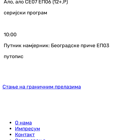
Ало, ало СЕ07 ЕП06 (12+,Р)
серијски програм
10:00
Путник намјерник: Београдске приче ЕП03
путопис
Стање на граничним прелазима
О нама
Импресум
Контакт