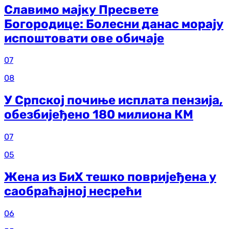
Славимо мајку Пресвете
Богородице: Болесни данас морају
испоштовати ове обичаје
07
08
У Српској почиње исплата пензија,
обезбијеђено 180 милиона КМ
07
05
Жена из БиХ тешко повријеђена у
саобраћајној несрећи
06