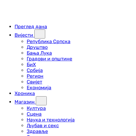
Преглед дана
Вијести
Република Српска
Друштво
Бања Лука
Градови и општине
БиХ
Србија
Регион
Свијет
Економија
Хроника
Магазин
Култура
Сцена
Наука и технологија
Љубав и секс
Здравље