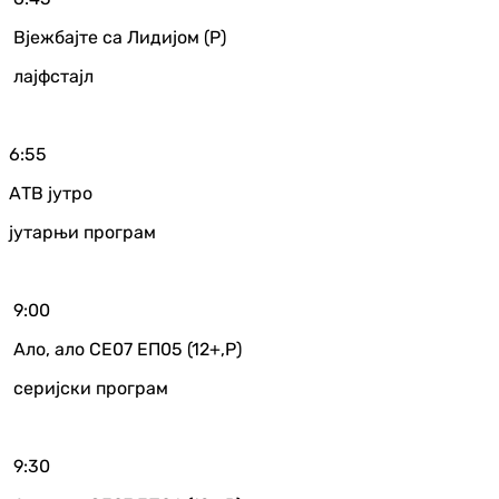
Вјежбајте са Лидијом (Р)
лајфстајл
6:55
АТВ јутро
јутарњи програм
9:00
Ало, ало СЕ07 ЕП05 (12+,Р)
серијски програм
9:30