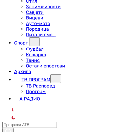
Стил
Занимљивости
Савјети
Вицеви
Ауто-мото
Породица
Питали смо...
Спорт
Фудбал
Кошарка
Тенис
Остали спортови
Архива
ТВ ПРОГРАМ
ТВ Распоред
Програм
А РАДИО
L