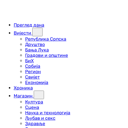
Преглед дана
Вијести
Република Српска
Друштво
Бања Лука
Градови и општине
БиХ
Србија
Регион
Свијет
Економија
Хроника
Магазин
Култура
Сцена
Наука и технологија
Љубав и секс
Здравље