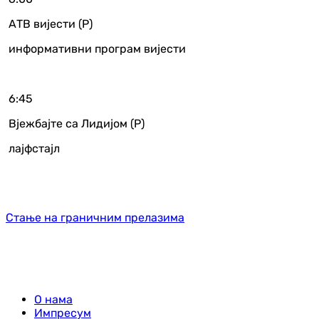
АТВ вијести (Р)
информативни програм вијести
6:45
Вјежбајте са Лидијом (Р)
лајфстајл
Стање на граничним прелазима
О нама
Импресум