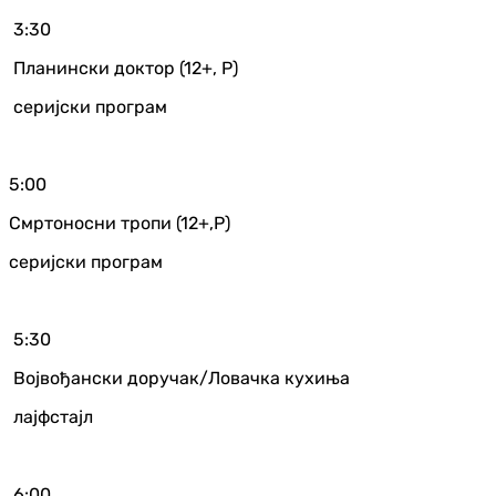
3:30
Планински доктор (12+, Р)
серијски програм
5:00
Смртоносни тропи (12+,Р)
серијски програм
5:30
Војвођански доручак/Ловачка кухиња
лајфстајл
6:00