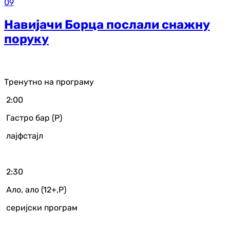
09
Навијачи Борца послали снажну
поруку
Тренутно на програму
2:00
Гастро бар (Р)
лајфстајл
2:30
Ало, ало (12+,Р)
серијски програм