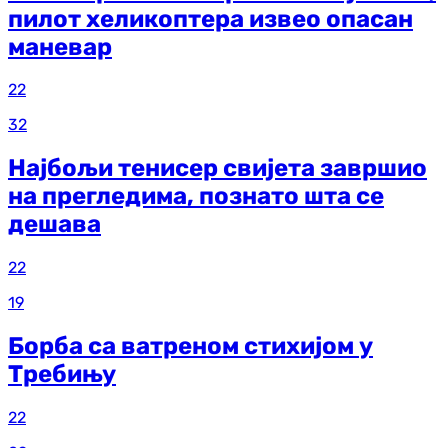
пилот хеликоптера извео опасан
маневар
22
32
Најбољи тенисер свијета завршио
на прегледима, познато шта се
дешава
22
19
Борба са ватреном стихијом у
Требињу
22