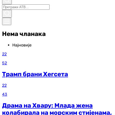
Нема чланака
Најновије
22
52
Трамп брани Хегсета
22
43
Драма на Хвару: Млада жена
колабирала на морским стијенама,