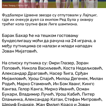
Фудбалери Црвене звезде су отпутовали у Лајпциг,
гдје их очекује дуел са екипом Ред Була у оквиру
трећег кола групне фазе Лиге шампиона.
Барак Бахар ће на тешком гостовању
бундеслигашу моћи да рачуна на 24 играча, а
међу путницима се налази и млади нападач
Јован Мијатовић.
На списку путника су: Омри Глазер, Зоран
Поповић, Никола Васиљевић, Коста Недељковић,
Александар Драговић, Насер Ђига, Срђан
Мијаиловић, Урош Спајић, Милош Дегенек, Милан
Родић, Марко Стаменић, Ин Бом Хванг, Кингс
Кангва, Гелор Канга, Мирко Иванић, Осман
Букари, Владимир Лучић, Урош Кабић, Питер
Олањинка, Александар Катаи, Стефан Митровић,
Шериф Ендиаје, Жан Филип Красо и Јован