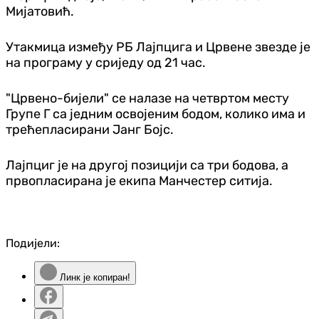
Мијатовић.
Утакмица између РБ Лајпцига и Црвене звезде је
на програму у сриједу од 21 час.
"Црвено-бијели" се налазе на четвртом месту
Групе Г са једним освојеним бодом, колико има и
трећепласирани Јанг Бојс.
Лајпциг је на другој позицији са три бодова, а
првопласирана је екипа Манчестер ситија.
Подијели:
Линк је копиран!