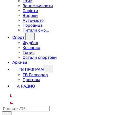
Стил
Занимљивости
Савјети
Вицеви
Ауто-мото
Породица
Питали смо...
Спорт
Фудбал
Кошарка
Тенис
Остали спортови
Архива
ТВ ПРОГРАМ
ТВ Распоред
Програм
А РАДИО
L