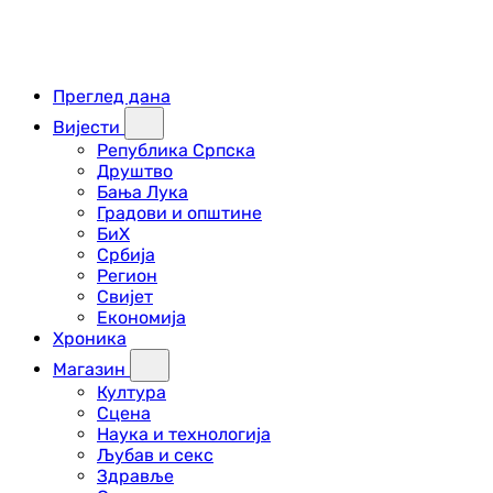
Преглед дана
Вијести
Република Српска
Друштво
Бања Лука
Градови и општине
БиХ
Србија
Регион
Свијет
Економија
Хроника
Магазин
Култура
Сцена
Наука и технологија
Љубав и секс
Здравље