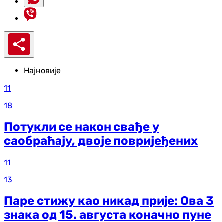
Најновије
11
18
Потукли се након свађе у
саобраћају, двоје повријеђених
11
13
Паре стижу као никад прије: Ова 3
знака од 15. августа коначно пуне