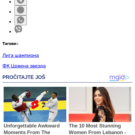
Таг
ови
:
Лига шампиона
ФК Црвена звезда