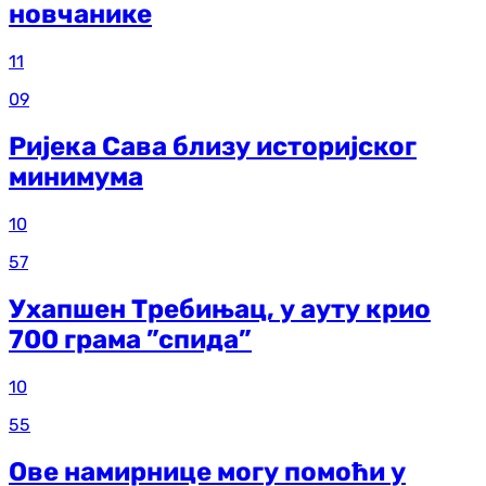
новчанике
11
09
Ријека Сава близу историјског
минимума
10
57
Ухапшен Требињац, у ауту крио
700 грама ”спида”
10
55
Ове намирнице могу помоћи у