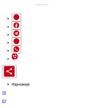
Најновије
13
07