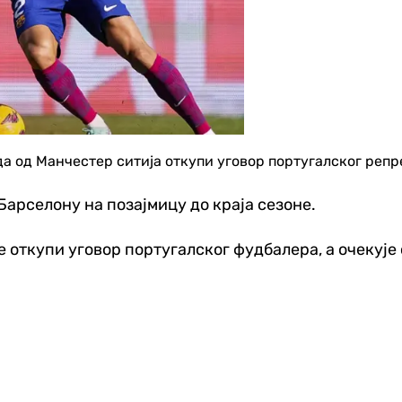
да од Манчестер ситија откупи уговор португалског реп
 Барселону на позајмицу до краја сезоне.
е откупи уговор португалског фудбалера, а очекуј