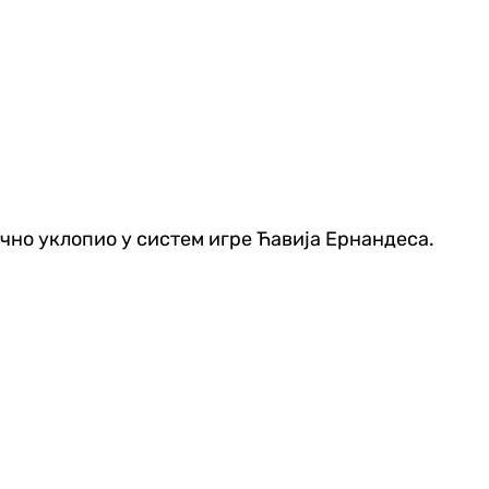
и
ично уклопио у систем игре Ћавија Ернандеса.