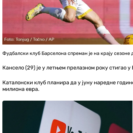
Фудбалски клуб Барселона спреман је на крају сезоне 
Кансело (29) је у летњем прелазном року стигао у
Каталонски клуб планира да у јуну наредне годин
милиона евра.