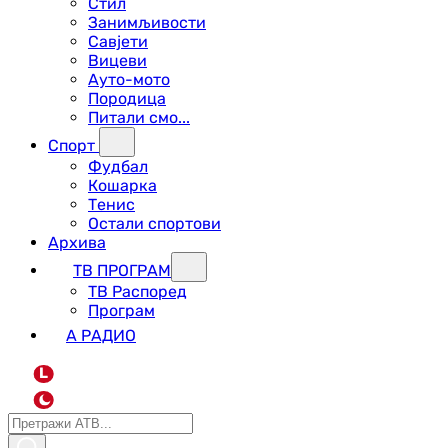
Стил
Занимљивости
Савјети
Вицеви
Ауто-мото
Породица
Питали смо...
Спорт
Фудбал
Кошарка
Тенис
Остали спортови
Архива
ТВ ПРОГРАМ
ТВ Распоред
Програм
А РАДИО
L