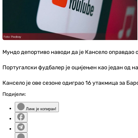
Мундо депортиво наводи да је Кансело оправдао 
Португалски фудбалер је оцијењен као један од н
Кансело је ове сезоне одиграо 16 утакмица за Барс
Подијели:
Линк је копиран!