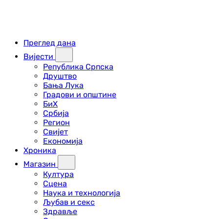
Преглед дана
Вијести
Република Српска
Друштво
Бања Лука
Градови и општине
БиХ
Србија
Регион
Свијет
Економија
Хроника
Магазин
Култура
Сцена
Наука и технологија
Љубав и секс
Здравље