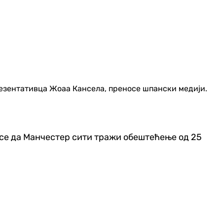
резентативца Жоаа Кансела, преносе шпански медији.
е се да Манчестер сити тражи обештећење од 25