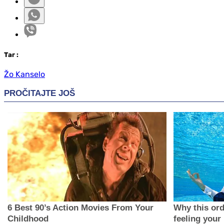
Таг
:
Žo Kanselo