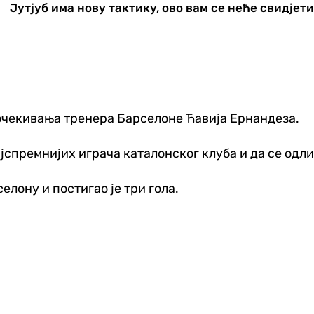
Јутјуб има нову тактику, ово вам се неће свидјет
очекивања тренера Барселоне Ћавија Ернандеза.
ајспремнијих играча каталонског клуба и да се одл
елону и постигао је три гола.