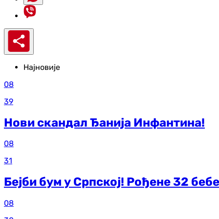
Најновије
08
39
Нови скандал Ђанија Инфантина!
08
31
Бејби бум у Српској! Рођене 32 беб
08