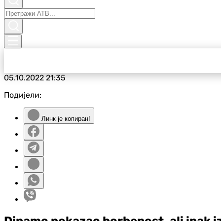
05.10.2022
21:35
Подијели:
Линк је копиран!
Dinamo pokazao borbenost, ali ipak i