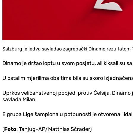
Salzburg je jedva savladao zagrebački Dinamo rezultatom 1:0
Dinamo je držao loptu u svom posjetu, ali kiksali su sa 
U ostalim mjerilima oba tima bila su skoro izjednačena,
Uprkos veličanstvenoj pobjedi protiv Čelsija, Dinamo 
savlada Milan.
E grupa Lige šampiona u potpunosti je otvorena i idalj
(
Foto
: Tanjug-AP/Matthias Sćrader)