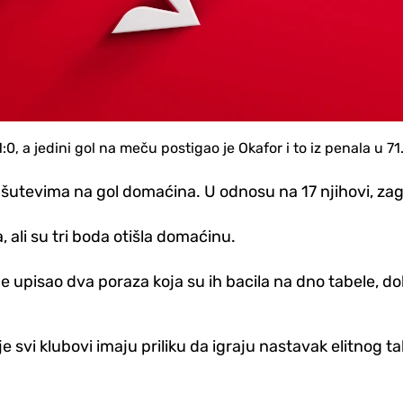
, a jedini gol na meču postigao je Okafor i to iz penala u 71
šutevima na gol domaćina. U odnosu na 17 njihovi, zagreba
 ali su tri boda otišla domaćinu.
je upisao dva poraza koja su ih bacila na dno tabele, 
e svi klubovi imaju priliku da igraju nastavak elitnog t