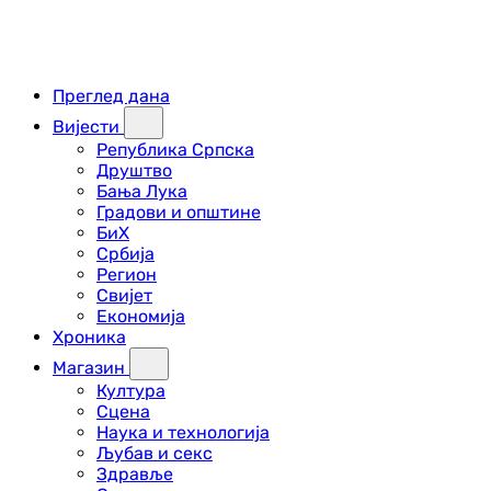
Преглед дана
Вијести
Република Српска
Друштво
Бања Лука
Градови и општине
БиХ
Србија
Регион
Свијет
Економија
Хроника
Магазин
Култура
Сцена
Наука и технологија
Љубав и секс
Здравље