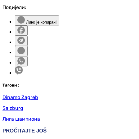
Подијели:
Линк је копиран!
Таг
ови
:
Dinamo Zagreb
Salzburg
Лига шампиона