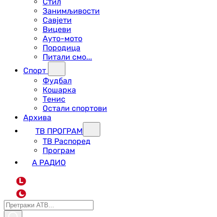
Стил
Занимљивости
Савјети
Вицеви
Ауто-мото
Породица
Питали смо...
Спорт
Фудбал
Кошарка
Тенис
Остали спортови
Архива
ТВ ПРОГРАМ
ТВ Распоред
Програм
А РАДИО
L