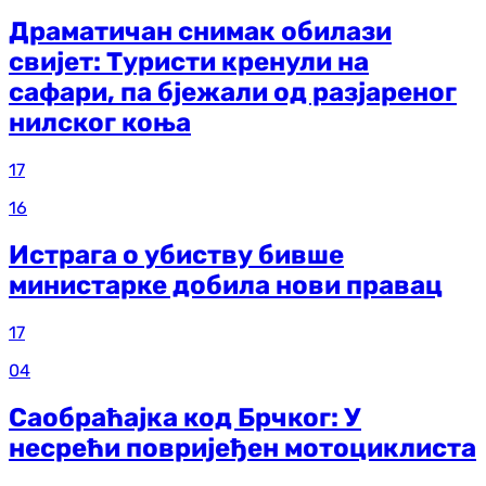
Драматичан снимак обилази
свијет: Туристи кренули на
сафари, па бјежали од разјареног
нилског коња
17
16
Истрага о убиству бивше
министарке добила нови правац
17
04
Саобраћајка код Брчког: У
несрећи повријеђен мотоциклиста