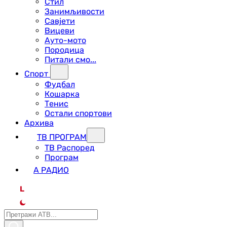
Стил
Занимљивости
Савјети
Вицеви
Ауто-мото
Породица
Питали смо...
Спорт
Фудбал
Кошарка
Тенис
Остали спортови
Архива
ТВ ПРОГРАМ
ТВ Распоред
Програм
А РАДИО
L