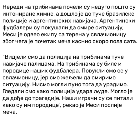
Нереди на трибинама почели су недуго пошто су
интониране химне, а дошло је до туче бразилске
полиције и аргентинских навијача. Аргентински
фудбалери су покушали да смире ситуацију,
Меси је одвео екипу са терена у свлачионицу
због чега је почетак меча каснио скоро пола сата.
"Видјели смо да полиција на трибинама туче
навијаче палицама. На трибинама су биле и
породице наших фудбалера. Повукли смо се у
свлачионицу, јер смо жељели да смиримо
ситуацију. Нисмо могли пуно тога да урадимо.
Гледали смо како полиција удара људе. Могло је
да дође до трагедије. Наши играчи су се питали
како су им породице", рекао је Меси послије
меча.