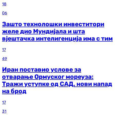
18
06
Зашто технолошки инвеститори
желе дио Мундијала и шта
вјештачка интелигенција има с тим
17
49
Иран поставио услове за
отварање Ормуског мореуза:
Тражи уступке од САД, нови напад
на брод
17
31