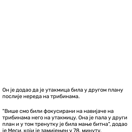
Он је додао да је утакмица била у другом плану
послије нереда на трибинама.
"Више смо били фокусирани на навијаче на
трибинама него на утакмицу. Она је пала у други
план и у том тренутку је била мање битна", додао
је Меси, који је замијењен у 78. минуту.