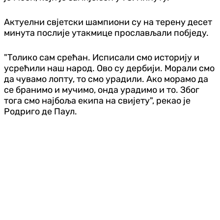
Актуелни свјетски шампиони су на терену десет
минута послије утакмице прослављали побједу.
"Толико сам срећан. Исписали смо историју и
усрећили наш народ. Ово су дербији. Морали смо
да чувамо лопту, то смо урадили. Ако морамо да
се бранимо и мучимо, онда урадимо и то. Због
тога смо најбоља екипа на свијету", рекао је
Родриго де Паул.