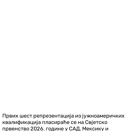
Првих шест репрезентација из јужноамеричких
квалификација пласираће се на Свјетско
првенство 2026. године у САД, Мексику и