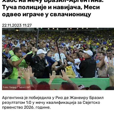
Туча полиције и навијача, Меси
одвео играче у свлачионицу
22.11.2023
11:27
Аргентина је побиједила у Рио де Жанеиру Бразил
резултатом 1:0 у мечу квалификација за Свјетско
првенство 2026. године.