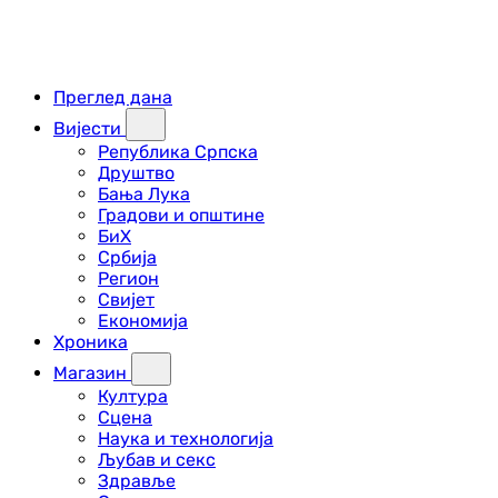
Преглед дана
Вијести
Република Српска
Друштво
Бања Лука
Градови и општине
БиХ
Србија
Регион
Свијет
Економија
Хроника
Магазин
Култура
Сцена
Наука и технологија
Љубав и секс
Здравље