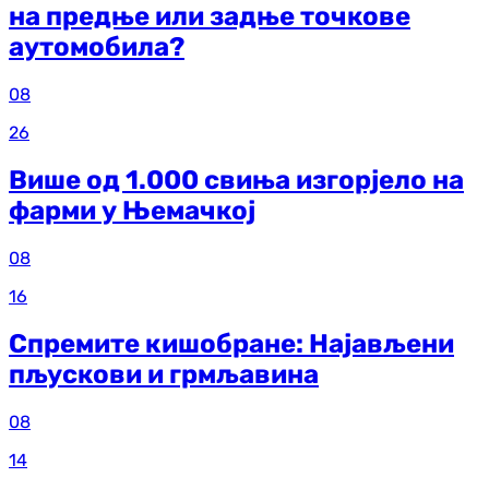
на предње или задње точкове
аутомобила?
08
26
Више од 1.000 свиња изгорјело на
фарми у Њемачкој
08
16
Спремите кишобране: Најављени
пљускови и грмљавина
08
14