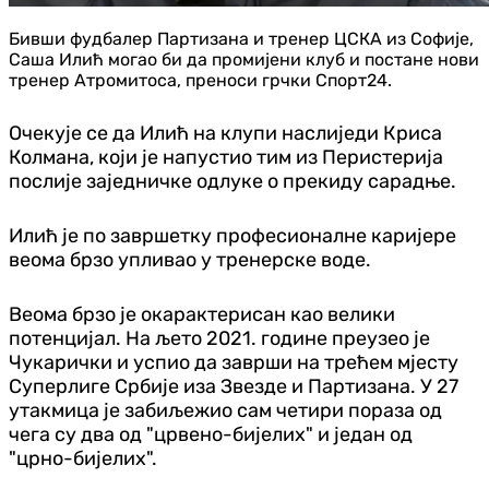
Бивши фудбалер Партизана и тренер ЦСКА из Софије,
Саша Илић могао би да промијени клуб и постане нови
тренер Атромитоса, преноси грчки Спорт24.
Очекује се да Илић на клупи наслиједи Криса
Колмана, који је напустио тим из Перистерија
послије заједничке одлуке о прекиду сарадње.
Илић је по завршетку професионалне каријере
веома брзо упливао у тренерске воде.
Веома брзо је окарактерисан као велики
потенцијал. На љето 2021. године преузео је
Чукарички и успио да заврши на трећем мјесту
Суперлиге Србије иза Звезде и Партизана. У 27
утакмица је забиљежио сам четири пораза од
чега су два од "црвено-бијелих" и један од
"црно-бијелих".