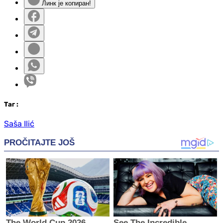
Линк је копиран!
Таг
:
Saša Ilić