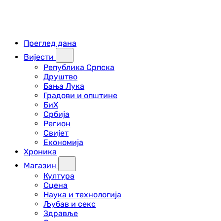
Преглед дана
Вијести
Република Српска
Друштво
Бања Лука
Градови и општине
БиХ
Србија
Регион
Свијет
Економија
Хроника
Магазин
Култура
Сцена
Наука и технологија
Љубав и секс
Здравље