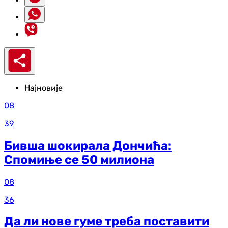
Најновије
08
39
Бивша шокирала Дончића:
Спомиње се 50 милиона
08
36
Да ли нове гуме треба поставити