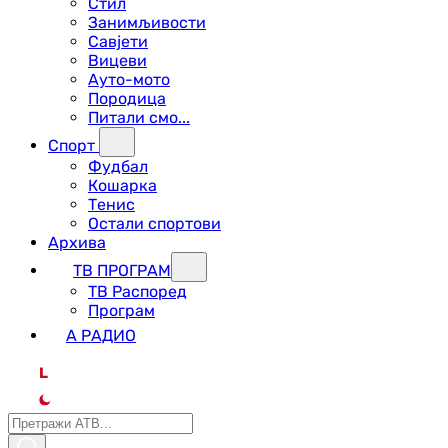
Стил
Занимљивости
Савјети
Вицеви
Ауто-мото
Породица
Питали смо...
Спорт
Фудбал
Кошарка
Тенис
Остали спортови
Архива
ТВ ПРОГРАМ
ТВ Распоред
Програм
А РАДИО
L