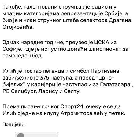
Такође, талентовани стручњак је радио и у
млађим категоријама репрезентације Србије, а
био је и члан стручног штаба селектора Драгана
Стојковића.
Одмах наредне године, преузео је ЦСКА из
Софије, гдје је испустио домаћи шамопионат за
само један бод.
Илић је постао легенда и симбол Партизана,
забиљежио је 375 наступа, а поред "црно-
бијелих", у каријери је наступао и за Галатасарај,
РБ Салцбург, Ларису и Селту.
Према писању грчког Спорт24, очекује се да
Илић сједне на клупу Атромитоса већ у петак.
Подијели: