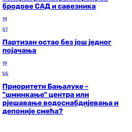
бродове САД и савезника
19
57
Партизан остао без још једног
појачања
19
55
Приоритети Бањалуке -
"шминкање" центра или
рјешавање водоснабдијевања и
депоније смећа?