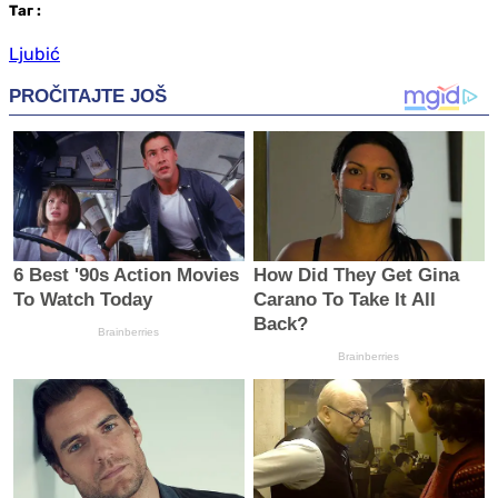
Таг
:
Ljubić