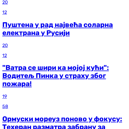
20
12
Пуштена у рад највећа соларна
електрана у Русији
20
12
"Ватра се шири ка мојој кући":
Водитељ Пинка у страху због
пожара!
19
58
Ормуски мореуз поново у фокусу:
Техеран разматра забрану за