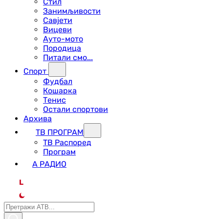
Стил
Занимљивости
Савјети
Вицеви
Ауто-мото
Породица
Питали смо...
Спорт
Фудбал
Кошарка
Тенис
Остали спортови
Архива
ТВ ПРОГРАМ
ТВ Распоред
Програм
А РАДИО
L