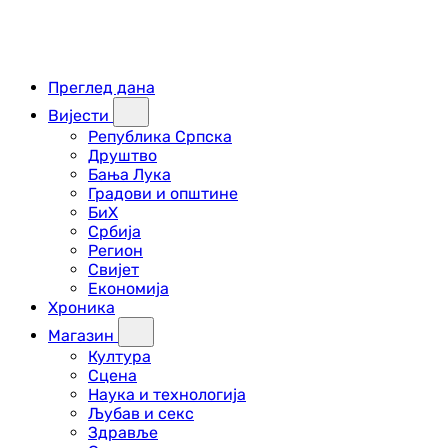
Преглед дана
Вијести
Република Српска
Друштво
Бања Лука
Градови и општине
БиХ
Србија
Регион
Свијет
Економија
Хроника
Магазин
Култура
Сцена
Наука и технологија
Љубав и секс
Здравље