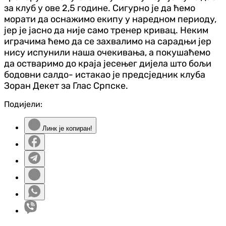
за клуб у ове 2,5 године. Сигурно је да ћемо
морати да оснажимо екипу у наредном периоду,
јер је јасно да није само тренер кривац. Неким
играчима ћемо да се захвалимо на сарадњи јер
нису испунили наша очекивања, а покушаћемо
да остваримо до краја јесењег дијела што бољи
бодовни салдо- истакао је предсједник клуба
Зоран Декет за Глас Српске.
Подијели:
Линк је копиран!