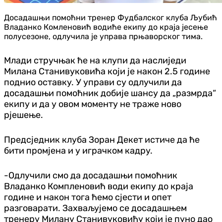
Досадашњи помоћни тренер Фудбалског клуба Љубић
Владанко Комленовић водиће екипу до краја јесење
полусезоне, одлучила је управа прњаворског тима.
Млади стручњак ће на клупи да наслиједи
Милана Станивуковића који је након 2.5 године
поднио оставку. У управи су одлучили да
досадашњи помоћник добије шансу да „размрда“
екипу и да у овом моменту не траже ново
рјешење.
Предсједник клуба Зоран Декет истиче да ће
бити промјена и у играчком кадру.
-Одлучили смо да досадашњи помоћник
Владанко Компленовић води екипу до краја
године и након тога ћемо сјести и опет
разговарати. Захваљујемо се досадашњем
тренеру Милану Станивуковићу који је пуно дао