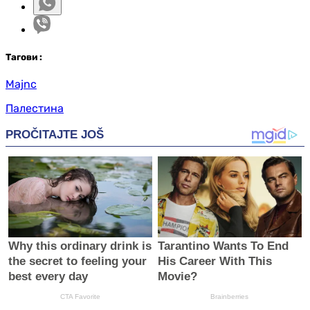
Таг
ови
:
Majnc
Палестина