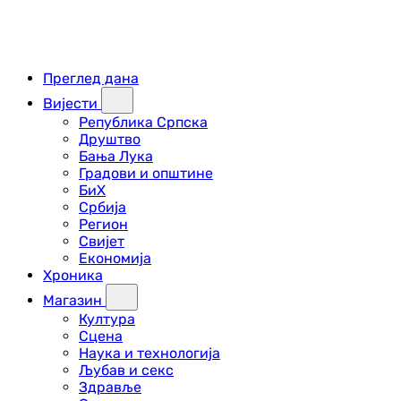
Преглед дана
Вијести
Република Српска
Друштво
Бања Лука
Градови и општине
БиХ
Србија
Регион
Свијет
Економија
Хроника
Магазин
Култура
Сцена
Наука и технологија
Љубав и секс
Здравље