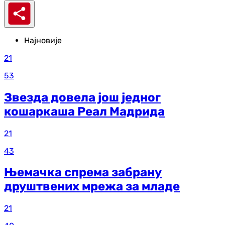
Најновије
21
53
Звезда довела још једног
кошаркаша Реал Мадрида
21
43
Њемачка спрема забрану
друштвених мрежа за младе
21