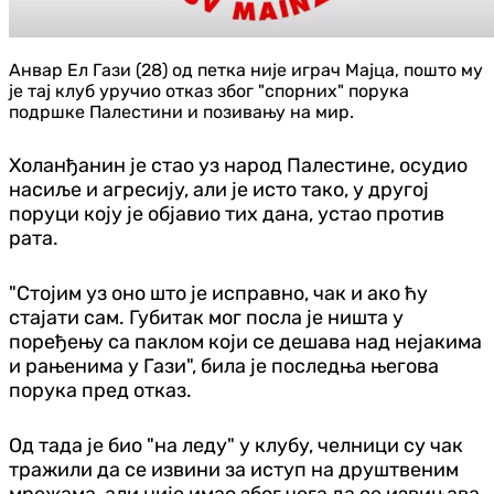
Анвар Ел Гази (28) од петка није играч Мајца, пошто му
је тај клуб уручио отказ због "спорних" порука
подршке Палестини и позивању на мир.
Холанђанин је стао уз народ Палестине, осудио
насиље и агресију, али је исто тако, у другој
поруци коју је објавио тих дана, устао против
рата.
"Стојим уз оно што је исправно, чак и ако ћу
стајати сам. Губитак мог посла је ништа у
поређењу са паклом који се дешава над нејакима
и рањенима у Гази", била је последња његова
порука пред отказ.
Од тада је био "на леду" у клубу, челници су чак
тражили да се извини за иступ на друштвеним
мрежама, али није имао због чега да се извињава,