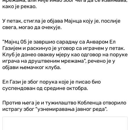
како је рекао.
У петак, стигла је објава Мајнца коју је, послије
свега, могао да очекује.
"Мајнц 05 је завршио сарадњу са Анваром Ел
Газијем и раскинуо је уговор са играчем у петак.
Клуб је донео овакву мјеру као одговор на поруке
играча на друштвеним мрежама", речено је у
објави њемачког клуба.
Ел Гази је због порука које је писао био
суспендован од средине октобра.
Против њега је и тужилаштво Кобленца отворило
истрагу због "узнемиравања јавног реда".