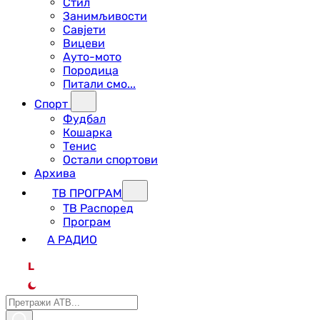
Стил
Занимљивости
Савјети
Вицеви
Ауто-мото
Породица
Питали смо...
Спорт
Фудбал
Кошарка
Тенис
Остали спортови
Архива
ТВ ПРОГРАМ
ТВ Распоред
Програм
А РАДИО
L