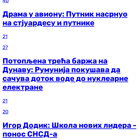
40
Драма у авиону: Путник насрнуо
на стјуардесу и путнике
21
27
Потопљена трећа баржа на
Дунаву: Румунија покушава да
сачува доток воде до нуклеарне
електране
21
20
Игор Додик: Школа нових лидера -
понос СНСД-а