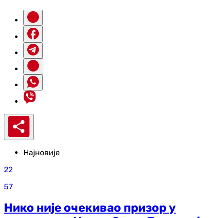
Најновије
22
57
Нико није очекивао призор у