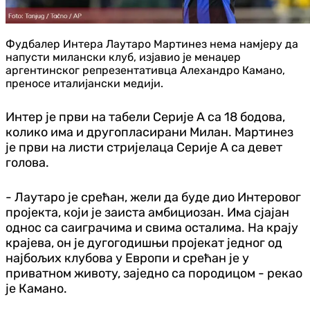
Фудбалер Интера Лаутаро Мартинез нема намјеру да
напусти милански клуб, изјавио је менаџер
аргентинског репрезентативца Алехандро Камано,
преносе италијански медији.
Интер је први на табели Серије А са 18 бодова,
колико има и другопласирани Милан. Мартинез
је први на листи стријелаца Серије А са девет
голова.
- Лаутаро је срећан, жели да буде дио Интеровог
пројекта, који је заиста амбициозан. Има сјајан
однос са саиграчима и свима осталима. На крају
крајева, он је дугогодишњи пројекат једног од
најбољих клубова у Европи и срећан је у
приватном животу, заједно са породицом - рекао
је Камано.