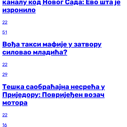
каналу код Новог Сада: Ево шта је
изронило
22
51
Вођа такси мафије у затвору
силовао младића?
22
29
Тешка саобраћајна несрећа у
Приједору: Повријеђен возач
мотора
22
16