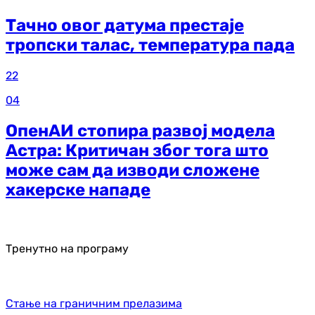
Тачно овог датума престаје
тропски талас, температура пада
22
04
ОпенАИ стопира развој модела
Астра: Критичан због тога што
може сам да изводи сложене
хакерске нападе
Тренутно на програму
Стање на граничним прелазима