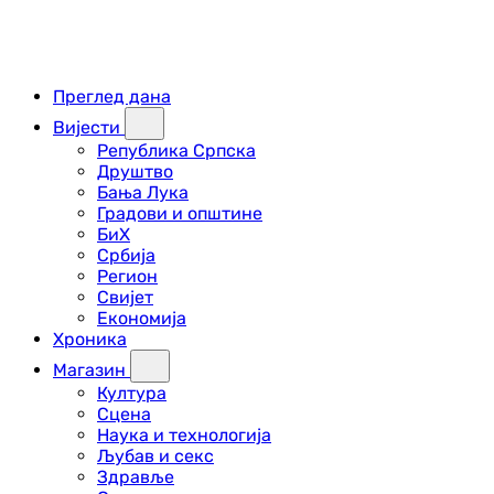
Преглед дана
Вијести
Република Српска
Друштво
Бања Лука
Градови и општине
БиХ
Србија
Регион
Свијет
Економија
Хроника
Магазин
Култура
Сцена
Наука и технологија
Љубав и секс
Здравље