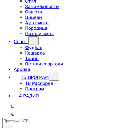
Стил
Занимљивости
Савјети
Вицеви
Ауто-мото
Породица
Питали смо...
Спорт
Фудбал
Кошарка
Тенис
Остали спортови
Архива
ТВ ПРОГРАМ
ТВ Распоред
Програм
А РАДИО
L