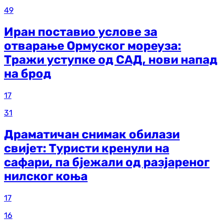
49
Иран поставио услове за
отварање Ормуског мореуза:
Тражи уступке од САД, нови напад
на брод
17
31
Драматичан снимак обилази
свијет: Туристи кренули на
сафари, па бјежали од разјареног
нилског коња
17
16