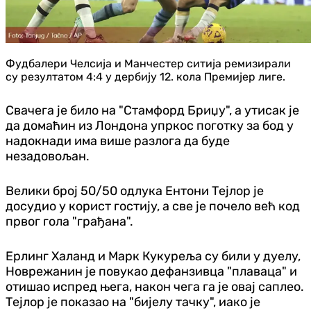
Фудбалери Челсија и Манчестер ситија ремизирали
су резултатом 4:4 у дербију 12. кола Премијер лиге.
Свачега је било на "Стамфорд Бриџу", а утисак је
да домаћин из Лондона упркос поготку за бод у
надокнади има више разлога да буде
незадовољан.
Велики број 50/50 одлука Ентони Тејлор је
досудио у корист гостију, а све је почело већ код
првог гола "грађана".
Ерлинг Халанд и Марк Кукуреља су били у дуелу,
Новрежанин је повукао дефанзивца "плаваца" и
отишао испред њега, након чега га је овај саплео.
Тејлор је показао на "бијелу тачку", иако је