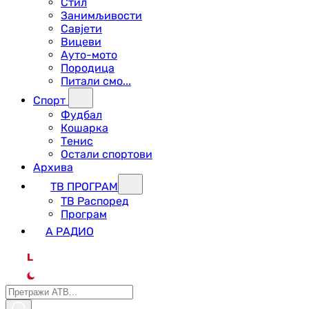
Стил
Занимљивости
Савјети
Вицеви
Ауто-мото
Породица
Питали смо...
Спорт
Фудбал
Кошарка
Тенис
Остали спортови
Архива
ТВ ПРОГРАМ
ТВ Распоред
Програм
А РАДИО
L