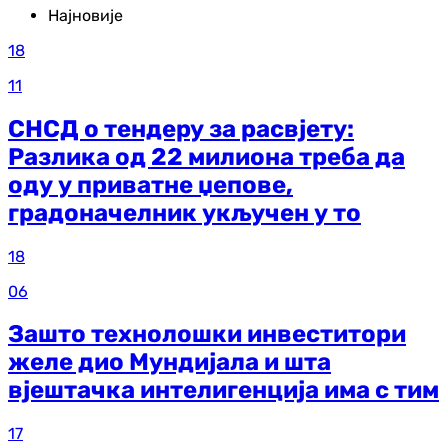
Најновије
18
11
СНСД о тендеру за расвјету:
Разлика од 22 милиона треба да
оду у приватне џепове,
градоначелник укључен у то
18
06
Зашто технолошки инвеститори
желе дио Мундијала и шта
вјештачка интелигенција има с тим
17