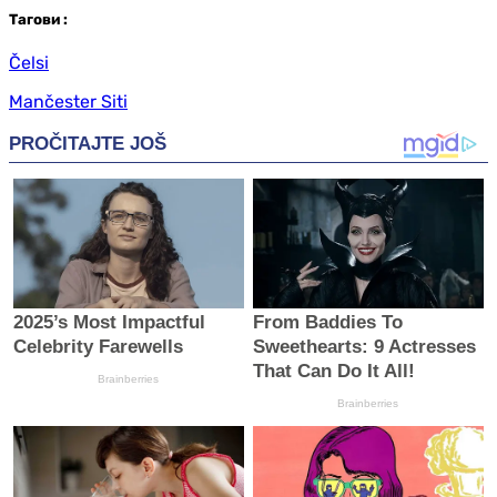
Таг
ови
:
Čelsi
Mančester Siti