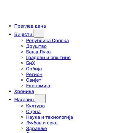
Преглед дана
Вијести
Република Српска
Друштво
Бања Лука
Градови и општине
БиХ
Србија
Регион
Свијет
Економија
Хроника
Магазин
Култура
Сцена
Наука и технологија
Љубав и секс
Здравље