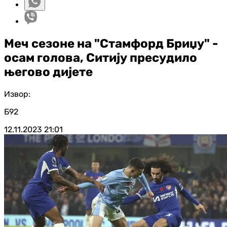
Меч сезоне на "Стамфорд Бриџу" -
осам голова, Ситију пресудило
његово дијете
Извор:
Б92
12.11.2023
21:01