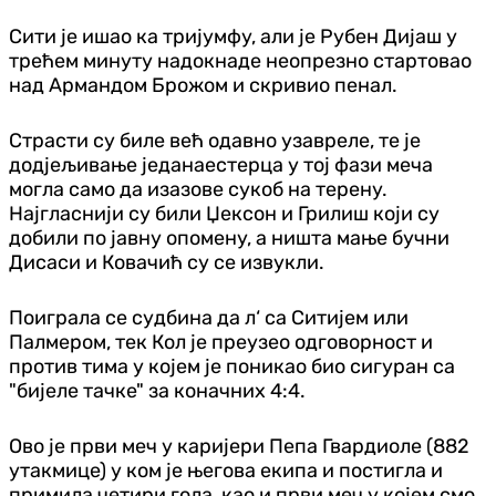
Сити је ишао ка тријумфу, али је Рубен Дијаш у
трећем минуту надокнаде неопрезно стартовао
над Армандом Брожом и скривио пенал.
Страсти су биле већ одавно узавреле, те је
додјељивање једанаестерца у тој фази меча
могла само да изазове сукоб на терену.
Најгласнији су били Џексон и Грилиш који су
добили по јавну опомену, а ништа мање бучни
Дисаси и Ковачић су се извукли.
Поиграла се судбина да л‘ са Ситијем или
Палмером, тек Кол је преузео одговорност и
против тима у којем је поникао био сигуран са
"бијеле тачке" за коначних 4:4.
Ово је први меч у каријери Пепа Гвардиоле (882
утакмице) у ком је његова екипа и постигла и
примила четири гола, као и први меч у којем смо