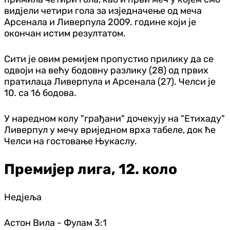
видјели четири гола за изједначење од меча
Арсенала и Ливерпула 2009. године који је
окончан истим резултатом.
Сити је овим ремијем пропустио прилику да се
одвоји на већу бодовну разлику (28) од првих
пратилаца Ливерпула и Арсенала (27). Челси је
10. са 16 бодова.
У наредном колу "грађани" дочекују на "Етихаду"
Ливерпул у мечу вриједном врха табеле, док ће
Челси на гостовање Њукаслу.
Премијер лига, 12. коло
Недјеља
Астон Вила - Фулам 3:1