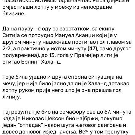
посао искористивши одличан пас Риса Џејмса и
смјестивши лопту у мрежу из непосредне
близине.
Да на паузу не оду са заостатком, за екипу
Ситија се потрудио Мануел Аканџи који је у
другом минуту надокнаде постигао гол главом за
2:2, а практично у истом минуту (47), само другог
полувремена), до 13. гола у Премијер лиги је
стигао Ерлинг Халанд.
То је била уједно и друга спорна ситуација на
мечу, јер није било јасно да ли је Халанд дотакао
лопту руком прије него што је она прешла гол
линију.
Тај резултат је био на семафору све до 67. минута
када је Николас Џексон био најбржи, покупио
један "отпадак" након шута његовог саиграча и
довео до новог изједначења. Већ у том тренутку