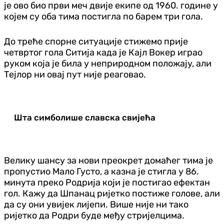
је ово био први меч двије екипе од 1960. године у
којем су оба тима постигла по барем три гола.
До треће спорне ситуације стижемо прије
четвртог гола Ситија када је Кајл Вокер играо
руком која је била у неприродном положају, али
Тејлор ни овај пут није реаговао.
Шта симболише славска свијећа
Велику шансу за нови преокрет домаћег тима је
пропустио Мало Густо, а казна је стигла у 86.
минута преко Родрија који је постигао ефектан
гол. Кажу да Шпанац ријетко постиже голове, али
да су они увијек лијепи. Више није ни тако
ријетко да Родри буде међу стријелцима.