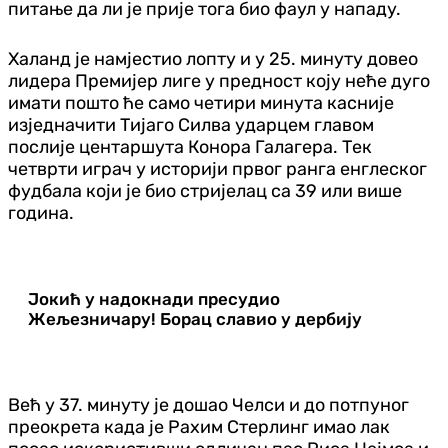
питање да ли је прије тога био фаул у нападу.
Халанд је намјестио лопту и у 25. минуту довео
лидера Премијер лиге у предност коју неће дуго
имати пошто ће само четири минута касније
изједначити Тијаго Силва ударцем главом
послије центаршута Конора Галагера. Тек
четврти играч у историји првог ранга енглеског
фудбала који је био стријелац са 39 или више
година.
Јокић у надокнади пресудио
Жељезничару! Борац славио у дербију
Већ у 37. минуту је дошао Челси и до потпуног
преокрета када је Рахим Стерлинг имао лак