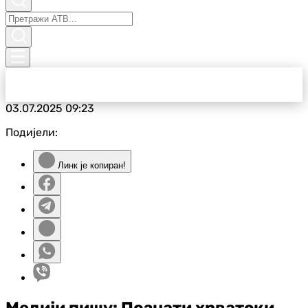
03.07.2025
09:23
Подијели:
Линк је копиран!
Медији пишу: Познати хрватски