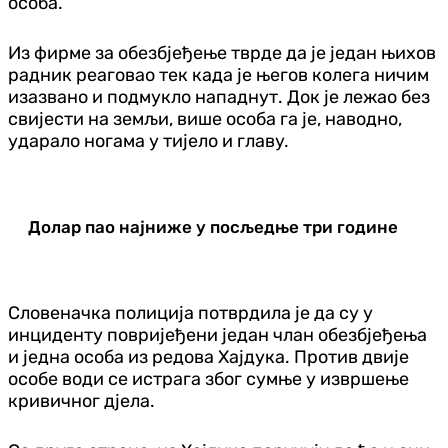
особа.
Из фирме за обезбјеђење тврде да је један њихов
радник реаговао тек када је његов колега ничим
изазвано и подмукло нападнут. Док је лежао без
свијести на земљи, више особа га је, наводно,
ударало ногама у тијело и главу.
Долар пао најниже у посљедње три године
Словеначка полиција потврдила је да су у
инциденту повријеђени један члан обезбјеђења
и једна особа из редова Хајдука. Против двије
особе води се истрага због сумње у извршење
кривичног дјела.