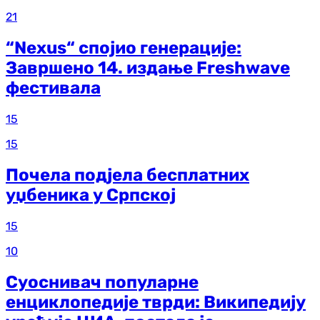
21
“Nexus“ спојио генерације:
Завршено 14. издање Freshwave
фестивала
15
15
Почела подјела бесплатних
уџбеника у Српској
15
10
Суоснивач популарне
енциклопедије тврди: Википедију