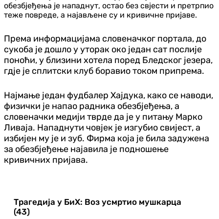
обезбјеђења је нападнут, остао без свјести и претрпио
теже повреде, а најављене су и кривичне пријаве.
Према информацијама словеначког портала, до
сукоба је дошло у уторак око један сат послије
поноћи, у близини хотела поред Бледског језера,
гдје је сплитски клуб боравио током припрема.
Најмање један фудбалер Хајдука, како се наводи,
физички је напао радника обезбјеђења, а
словеначки медији тврде да је у питању Марко
Ливаја. Нападнути човјек је изгубио свијест, а
избијен му је и зуб. Фирма која је била задужена
за обезбјеђење најавила је подношење
кривичних пријава.
Трагедија у БиХ: Воз усмртио мушкарца
(43)