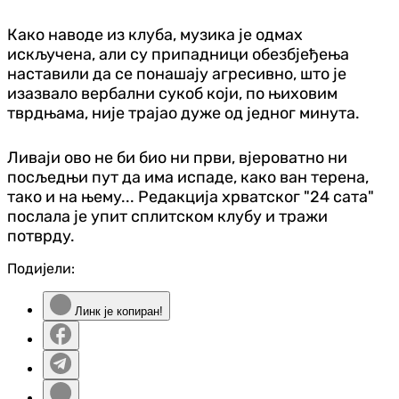
Како наводе из клуба, музика је одмах
искључена, али су припадници обезбјеђења
наставили да се понашају агресивно, што је
изазвало вербални сукоб који, по њиховим
тврдњама, није трајао дуже од једног минута.
Ливаји ово не би био ни први, вјероватно ни
посљедњи пут да има испаде, како ван терена,
тако и на њему... Редакција хрватског "24 сата"
послала је упит сплитском клубу и тражи
потврду.
Подијели:
Линк је копиран!