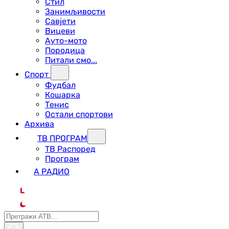
Стил
Занимљивости
Савјети
Вицеви
Ауто-мото
Породица
Питали смо...
Спорт
Фудбал
Кошарка
Тенис
Остали спортови
Архива
ТВ ПРОГРАМ
ТВ Распоред
Програм
А РАДИО
L