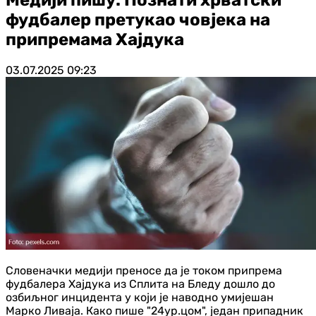
фудбалер претукао човјека на
припремама Хајдука
03.07.2025
09:23
Словеначки медији преносе да је током припрема
фудбалера Хајдука из Сплита на Бледу дошло до
озбиљног инцидента у који је наводно умијешан
Марко Ливаја. Како пише "24ур.цом", један припадник