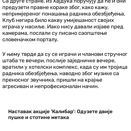
Са друге стране, из Хајдука поручују да ће и они
предузети правне кораке због, како кажу,
непримјереног понашања радника обезбјеђења.
Клуб негира било какву умијешаност својих
играча у насиље. Иако нису давали изјаве пред
камерама, послали су писано саопштење
словеначком порталу.
У њему тврде да су се играчи и чланови стручног
штаба те вечери, послије заједничке вечере,
вратили у хотелски комплекс, када су им тројица
радника обезбјеђења, наводно због музике са
преносног звучника, пришли на крајње
агресиван и непрофесионалан начин.
Наставак акције 'Калибар': Одузете двије
пушке и стотине метака