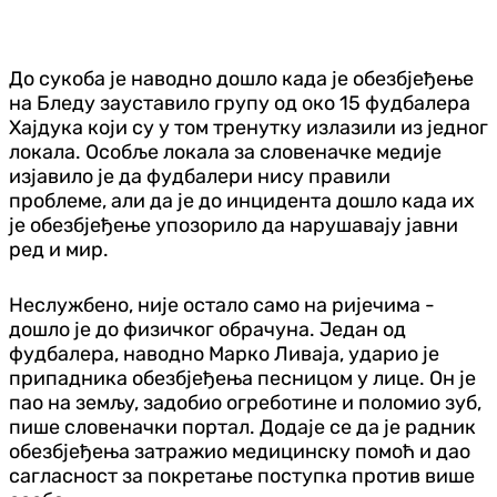
До сукоба је наводно дошло када је обезбјеђење
на Бледу зауставило групу од око 15 фудбалера
Хајдука који су у том тренутку излазили из једног
локала. Особље локала за словеначке медије
изјавило је да фудбалери нису правили
проблеме, али да је до инцидента дошло када их
је обезбјеђење упозорило да нарушавају јавни
ред и мир.
Неслужбено, није остало само на ријечима -
дошло је до физичког обрачуна. Један од
фудбалера, наводно Марко Ливаја, ударио је
припадника обезбјеђења песницом у лице. Он је
пао на земљу, задобио огреботине и поломио зуб,
пише словеначки портал. Додаје се да је радник
обезбјеђења затражио медицинску помоћ и дао
сагласност за покретање поступка против више