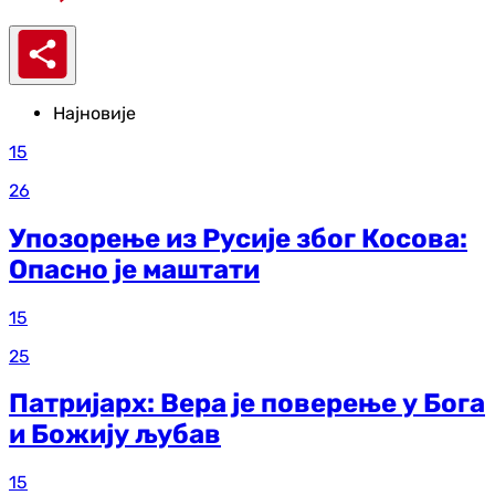
Најновије
15
26
Упозорење из Русије због Косова:
Опасно је маштати
15
25
Патријарх: Вера је поверење у Бога
и Божију љубав
15