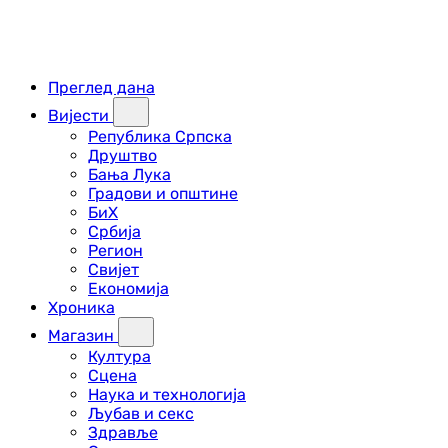
Преглед дана
Вијести
Република Српска
Друштво
Бања Лука
Градови и општине
БиХ
Србија
Регион
Свијет
Економија
Хроника
Магазин
Култура
Сцена
Наука и технологија
Љубав и секс
Здравље