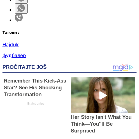
Таг
ови
:
Hajduk
фудбалер