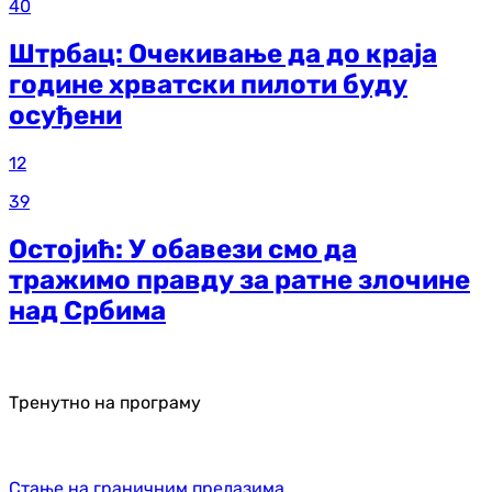
40
Штрбац: Очекивање да до краја
године хрватски пилоти буду
осуђени
12
39
Остојић: У обавези смо да
тражимо правду за ратне злочине
над Србима
Тренутно на програму
Стање на граничним прелазима