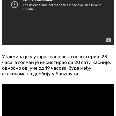
Утакмица је у уторак завршена нешто прије 23
часа, а голман је инсистирао да 20 сати касније,
односно од јуче од 19 часова, буде међу
стативама на дербију у Бањалуци.