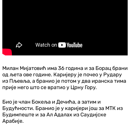
Милан Мијатовић има 36 година и за Борац брани
од љета ове године. Каријеру је почео у Рудару
из Пљевља, а бранио је потом у два иранска тима
прије него што се вратио у Црну Гору.
Био је члан Бокеља и Дечића, а затим и
Будућности. Бранио је у каријери још за МТК из
Будимпеште и за Ал Адалах из Саудијске
Арабије.