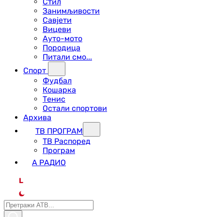
Стил
Занимљивости
Савјети
Вицеви
Ауто-мото
Породица
Питали смо...
Спорт
Фудбал
Кошарка
Тенис
Остали спортови
Архива
ТВ ПРОГРАМ
ТВ Распоред
Програм
А РАДИО
L