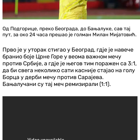
Од Подгорице, преко Београда, до Бањалуке, сав тај
пут, за око 24 часа прешао је голман Милан Мијатовић.
Прво је у уторак стигао у Београд, гдје је навече
бранио боје Црне Горе у веома важном мечу
против Србије, а гдје је његов тим поражен са 3:1,
да би свега неколико сати касније стајао на голу
Борца у дерби мечу против Сарајева.
Бањалучани су тај меч ремизирали (1:1).