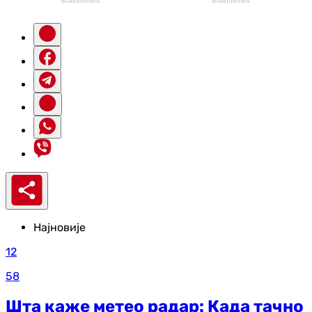
Најновије
12
58
Шта каже метео радар: Када тачно