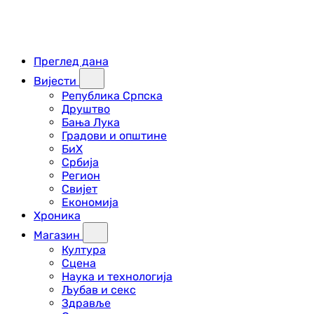
Преглед дана
Вијести
Република Српска
Друштво
Бања Лука
Градови и општине
БиХ
Србија
Регион
Свијет
Економија
Хроника
Магазин
Култура
Сцена
Наука и технологија
Љубав и секс
Здравље