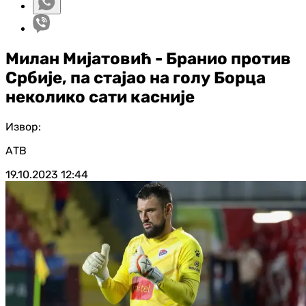
Милан Мијатовић - Бранио против
Србије, па стајао на голу Борца
неколико сати касније
Извор:
АТВ
19.10.2023
12:44