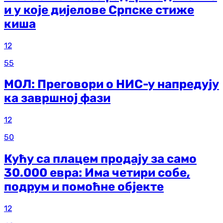
и у које дијелове Српске стиже
киша
12
55
МОЛ: Преговори о НИС-у напредују
ка завршној фази
12
50
Кућу са плацем продају за само
30.000 евра: Има четири собе,
подрум и помоћне објекте
12