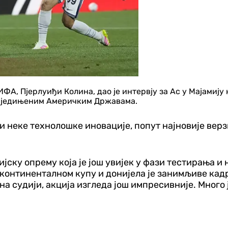
А, Пјерлуиђи Колина, дао је интервју за Ас у Мајамију 
 у Сједињеним Америчким Државама.
 неке технолошке иновације, попут најновије верзи
јску опрему која је још увијек у фази тестирања и 
рконтиненталном купу и донијела је занимљиве кадр
 судији, акција изгледа још импресивније. Много је