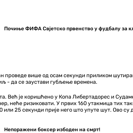
Почиње ФИФА Свјетско првенство у фудбалу за к
ан проведе више од осам секунди приликом шутирањ
циљ - да се заустави губљење времена.
та. Већ је коришћено у Копа Либертадорес и Судам
ер, неће ризиковати. У првих 160 утакмица тих та
 или 25 секунди прије него што упуте шут. Ово су до
Непоражени боксер избоден на смрт!