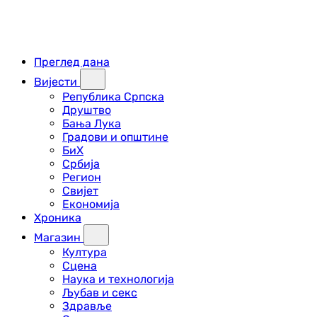
Преглед дана
Вијести
Република Српска
Друштво
Бања Лука
Градови и општине
БиХ
Србија
Регион
Свијет
Економија
Хроника
Магазин
Култура
Сцена
Наука и технологија
Љубав и секс
Здравље