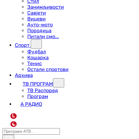
Стил
Занимљивости
Савјети
Вицеви
Ауто-мото
Породица
Питали смо...
Спорт
Фудбал
Кошарка
Тенис
Остали спортови
Архива
ТВ ПРОГРАМ
ТВ Распоред
Програм
А РАДИО
L