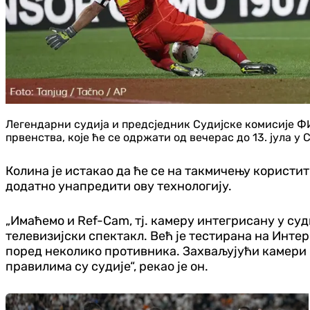
Легендарни судија и предсједник Судијске комисије ФИФ
првенства, које ће се одржати од вечерас до 13. јула
Колина је истакао да ће се на такмичењу користити
додатно унапредити ову технологију.
„Имаћемо и Ref-Cam, тј. камеру интегрисану у суди
телевизијски спектакл. Већ је тестирана на Инте
поред неколико противника. Захваљујући камери на
правилима су судије“, рекао је он.