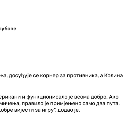
лубове
а, досуђује се корнер за противника, а Колина
ерикани и функционисало је веома добро. Ако
кмичења, правило је примјењено само два пута.
бре вијести за игру“, додао је.