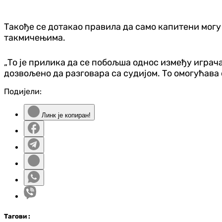
Такође се дотакао правила да само капитени могу 
такмичењима.
„То је прилика да се побољша однос између играча
дозвољено да разговара са судијом. То омогућава с
Подијели:
Линк је копиран!
Таг
ови
: