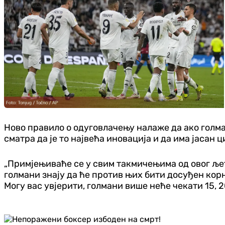
Ново правило о одуговлачењу налаже да ако голм
сматра да је то највећа иновација и да има јасан 
„Примјењиваће се у свим такмичењима од овог ље
голмани знају да ће против њих бити досуђен корн
Могу вас увјерити, голмани више неће чекати 15, 20