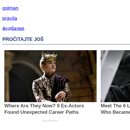
golman
pravila
фудбалер