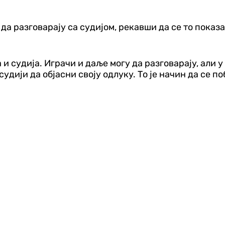
да разговарају са судијом, рекавши да се то показ
 и судија. Играчи и даље могу да разговарају, али
удији да објасни своју одлуку. То је начин да се 