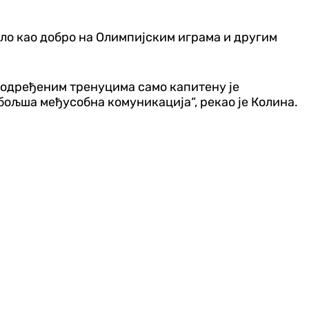
ало као добро на Олимпијским играма и другим
 у одређеним тренуцима само капитену је
побољша међусобна комуникација“, рекао је Колина.