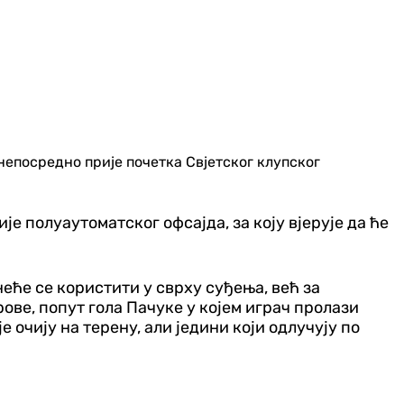
непосредно прије почетка Свјетског клупског
је полуаутоматског офсајда, за коју вјерује да ће
неће се користити у сврху суђења, већ за
ове, попут гола Пачуке у којем играч пролази
 очију на терену, али једини који одлучују по