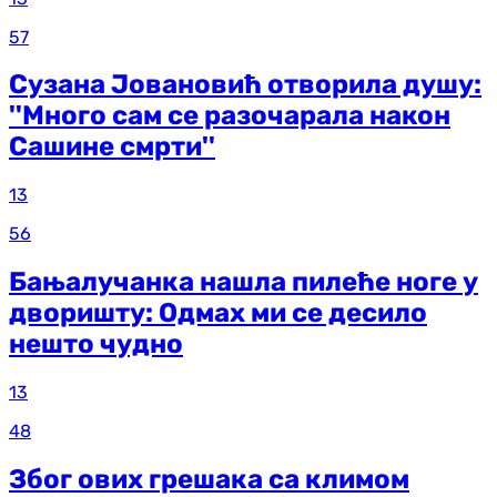
57
Сузана Јовановић отворила душу:
''Много сам се разочарала након
Сашине смрти''
13
56
Бањалучанка нашла пилеће ноге у
дворишту: Одмах ми се десило
нешто чудно
13
48
Због ових грешака са климом