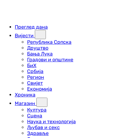
Преглед дана
Вијести
Република Српска
Друштво
Бања Лука
Градови и општине
БиХ
Србија
Регион
Свијет
Економија
Хроника
Магазин
Култура
Сцена
Наука и технологија
Љубав и секс
Здравље