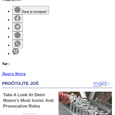
Линк је копиран!
Таг
:
Диого Жота