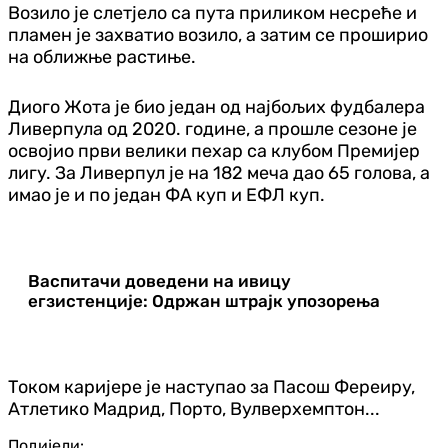
Возило је слетјело са пута приликом несреће и
пламен је захватио возило, а затим се проширио
на оближње растиње.
Диого Жота је био један од најбољих фудбалера
Ливерпула од 2020. године, а прошле сезоне је
освојио први велики пехар са клубом Премијер
лигу. За Ливерпул је на 182 меча дао 65 голова, а
имао је и по један ФА куп и ЕФЛ куп.
Васпитачи доведени на ивицу
егзистенције: Одржан штрајк упозорења
Током каријере је наступао за Пасош Фереиру,
Атлетико Мадрид, Порто, Вулверхемптон...
Подијели: