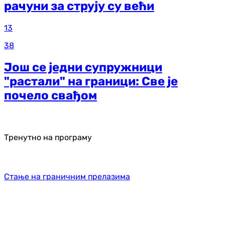
рачуни за струју су већи
13
38
Још се једни супружници
"растали" на граници: Све је
почело свађом
Тренутно на програму
Стање на граничним прелазима