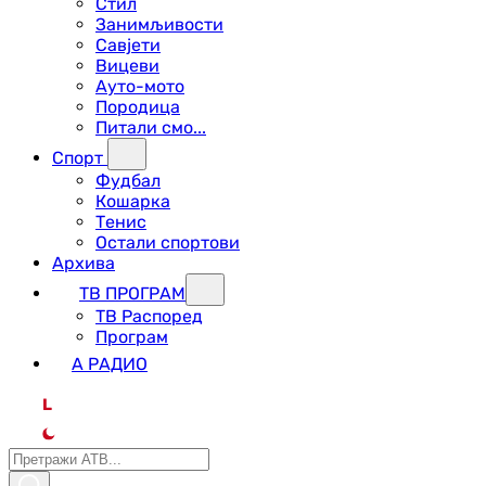
Стил
Занимљивости
Савјети
Вицеви
Ауто-мото
Породица
Питали смо...
Спорт
Фудбал
Кошарка
Тенис
Остали спортови
Архива
ТВ ПРОГРАМ
ТВ Распоред
Програм
А РАДИО
L