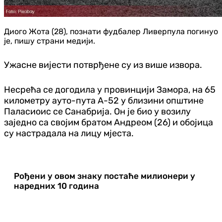
Диого Жота (28), познати фудбалер Ливерпула погинуо
је, пишу страни медији.
Ужасне вијести потврђене су из више извора.
Несрећа се догодила у провинцији Замора, на 65
километру ауто-пута А-52 у близини општине
Паласиоис се Санабрија.
Он је био у возилу
заједно са својим братом Андреом (26) и обојица
су настрадала на лицу мјеста.
Рођени у овом знаку постаће милионери у
наредних 10 година