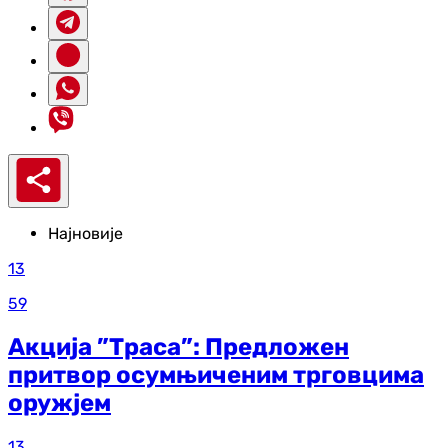
Најновије
13
59
Акција ”Траса”: Предложен
притвор осумњиченим трговцима
оружјем
13