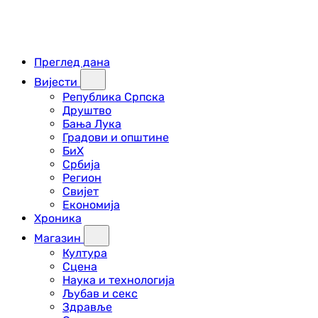
Преглед дана
Вијести
Република Српска
Друштво
Бања Лука
Градови и општине
БиХ
Србија
Регион
Свијет
Економија
Хроника
Магазин
Култура
Сцена
Наука и технологија
Љубав и секс
Здравље