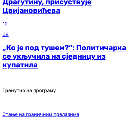
Драгутину, присуствује
Цвијановићева
10
08
„Ко је под тушем?“: Политичарка
се укључила на сједницу из
купатила
Тренутно на програму
Стање на граничним прелазима