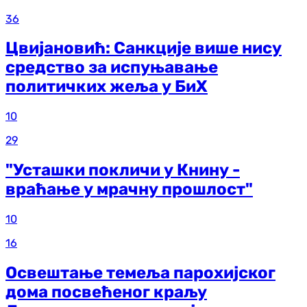
36
Цвијановић: Санкције више нису
средство за испуњавање
политичких жеља у БиХ
10
29
"Усташки покличи у Книну -
враћање у мрачну прошлост"
10
16
Освештање темеља парохијског
дома посвећеног краљу