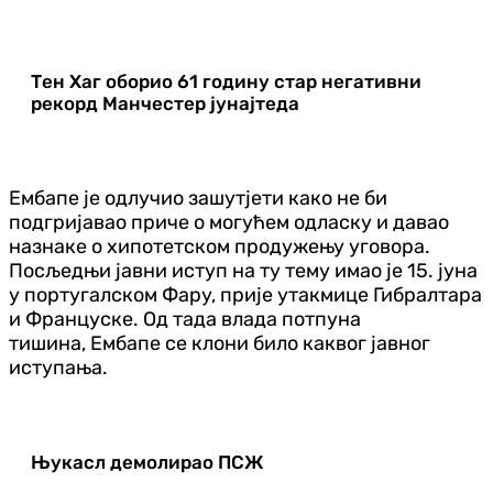
Тен Хаг оборио 61 годину стар негативни
рекорд Манчестер јунајтеда
Ембапе је одлучио зашутјети како не би
подгријавао приче о могућем одласку и давао
назнаке о хипотетском продужењу уговора.
Посљедњи јавни иступ на ту тему имао је 15. јуна
у португалском Фару, прије утакмице Гибралтара
и Француске. Од тада влада потпуна
тишина,
Ембапе
се клони било каквог јавног
иступања.
Њукасл демолирао ПСЖ