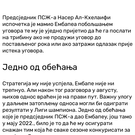
Предсједник ПСЖ-а Насер Ал-Кхелаифи
испочетка је мамио
Ембапеа
побољшањем
уговора те му је уједно пријетио да ће га послати
на трибину ако не продужи уговор до
постављеног рока или ако затражи одлазак прије
истека уговора.
Једно од обећања
Стратегија му није успјела,
Ембапе
није ни
трепнуо. Али након тог разговора у августу,
њихов однос враћен је на прави пут. Важну улогу
у даљњем затопљењу односа могли би одиграти
резултати у Лиги шампиона. Једно од обећања
које је предсједник ПСЖ-а дао
Ембапеу
, још тамо
у мају 2022., било је то да ће му осигурати
снажан тим која ће сваке сезоне конкурисати за