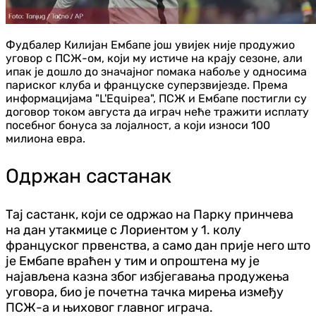
Фудбалер Килијан Ембапе још увијек није продужио
уговор с ПСЖ-ом, који му истиче на крају сезоне, али
ипак је дошло до значајног помака набоље у односима
париског клуба и француске суперзвијезде. Према
информацијама "L'Equipea", ПСЖ и Ембапе постигли су
договор током августа да играч неће тражити исплату
посебног бонуса за лојалност, а који износи 100
милиона евра.
Одржан састанак
Тај састанк, који се одржао на Парку принчева
на дан утакмице с Лориентом у 1. колу
француског првенства, а само дан прије него што
је Ембапе враћен у тим и опроштена му је
најављена казна због избјегавања продужења
уговора, био је почетна тачка мирења између
ПСЖ-а и њиховог главног играча.