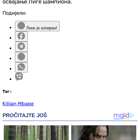
освајање Лиге шампиона.
Подијели:
Линк је копиран!
Таг
:
Kilijan Mbape