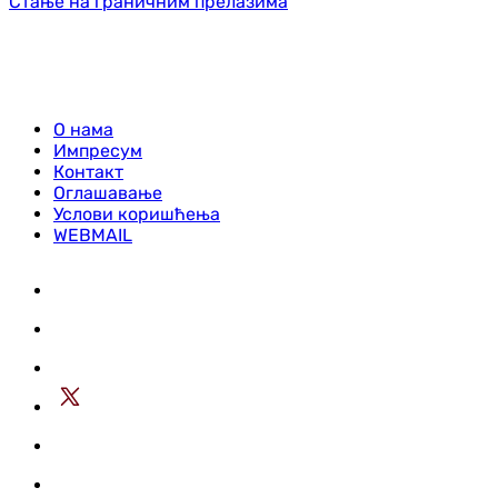
Стање на граничним прелазима
О нама
Импресум
Контакт
Оглашавање
Услови коришћења
WEBMAIL