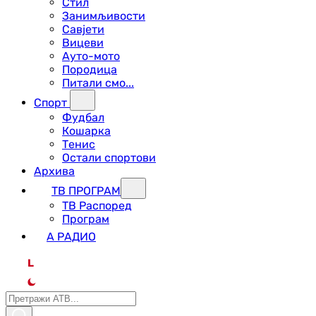
Стил
Занимљивости
Савјети
Вицеви
Ауто-мото
Породица
Питали смо...
Спорт
Фудбал
Кошарка
Тенис
Остали спортови
Архива
ТВ ПРОГРАМ
ТВ Распоред
Програм
А РАДИО
L