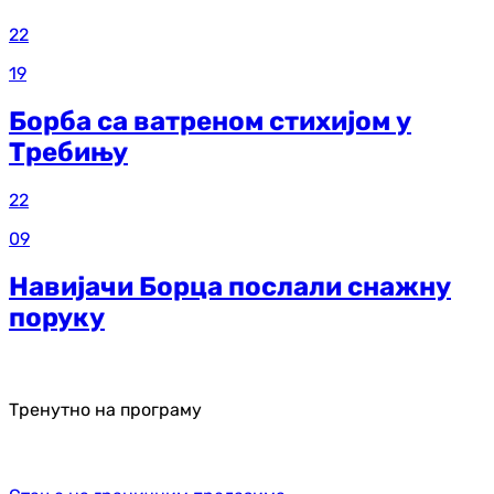
22
19
Борба са ватреном стихијом у
Требињу
22
09
Навијачи Борца послали снажну
поруку
Тренутно на програму