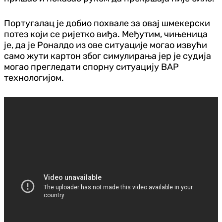
Португалац је добио похвале за овај шмекерски
потез који се ријетко виђа. Међутим, чињеница
је, да је Роналдо из ове ситуације могао извући
само жути картон због симулирања јер је судија
могао прегледати спорну ситуацију ВАР
технологијом.