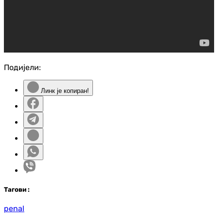
Подијели:
Линк је копиран!
Таг
ови
:
penal