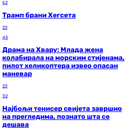
52
Трамп брани Хегсета
22
43
Драма на Хвару: Млада жена
колабирала на морским стијенама,
пилот хеликоптера извео опасан
маневар
22
32
Најбољи тенисер свијета завршио
на прегледима, познато шта се
дешава