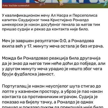
У квалификационом мечу Ал Насра и Персеполиса
капитен Саудијског тима Кристијано Роналдо
шмекерски је након досуђеног пенала за његов тим
пришао судији и рекао да контакта није било.
Меч је завршен резултатом 0:0, а Роналдова
екипа већ у 17. минуту меча остала је без играча.
Можда би Роналдовао реакција била другачија
да је знао да његов тим неће доћи до побједе, али
у другом минуту меча урадио је нешто због чега
бруји фудбалска јавност.
Португалац је након неуспјелог шута стигао до
лопте у казненом простору, а убрзо је пао након
контакта са противничким играчом. Судија је
показао на бијелу тачку, а Роналдо је одмах
пришао и показао руком да прекршаја није било.