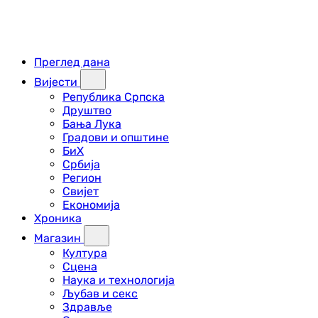
Преглед дана
Вијести
Република Српска
Друштво
Бања Лука
Градови и општине
БиХ
Србија
Регион
Свијет
Економија
Хроника
Магазин
Култура
Сцена
Наука и технологија
Љубав и секс
Здравље