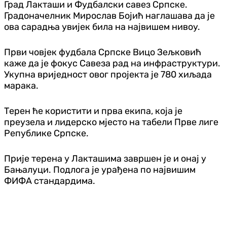
Град Лакташи и Фудбалски савез Српске.
Градоначелник Мирослав Бојић наглашава да је
ова сарадња увијек била на највишем нивоу.
Први човјек фудбала Српске Вицо Зељковић
каже да је фокус Савеза рад на инфраструктури.
Укупна вриједност овог пројекта је 780 хиљада
марака.
Терен ће користити и прва екипа, која је
преузела и лидерско мјесто на табели Прве лиге
Републике Српске.
Прије терена у Лакташима завршен је и онај у
Бањалуци. Подлога је урађена по највишим
ФИФА стандардима.