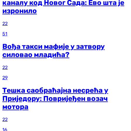
каналу код Новог Сада: Ево шта је
изронило
22
51
Вођа такси мафије у затвору
силовао младића?
22
29
Тешка саобраћајна несрећа у
Приједору: Повријеђен возач
мотора
22
16