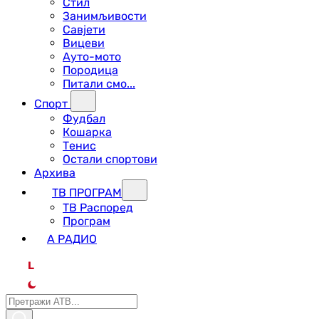
Стил
Занимљивости
Савјети
Вицеви
Ауто-мото
Породица
Питали смо...
Спорт
Фудбал
Кошарка
Тенис
Остали спортови
Архива
ТВ ПРОГРАМ
ТВ Распоред
Програм
А РАДИО
L