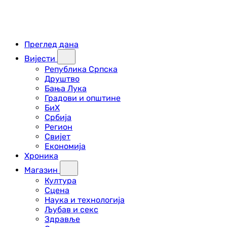
Преглед дана
Вијести
Република Српска
Друштво
Бања Лука
Градови и општине
БиХ
Србија
Регион
Свијет
Економија
Хроника
Магазин
Култура
Сцена
Наука и технологија
Љубав и секс
Здравље