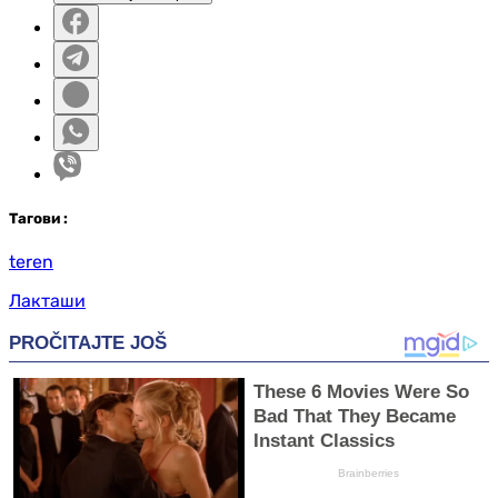
Таг
ови
:
teren
Лакташи