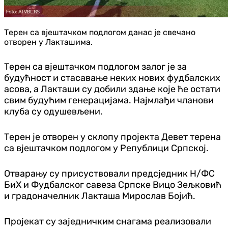
Терен са вјештачком подлогом данас је свечано
отворен у Лакташима.
Терен са вјештачком подлогом залог је за
будућност и стасавање неких нових фудбалских
асова, а Лакташи су добили здање које ће остати
свим будућим генерацијама. Најмлађи чланови
клуба су одушевљени.
Терен је отворен у склопу пројекта Девет терена
са вјештачком подлогом у Републици Српској.
Отварању су присуствовали предсједник Н/ФС
БиХ и Фудбалског савеза Српске Вицо Зељковић
и градоначелник Лакташа Мирослав Бојић.
Пројекат су заједничким снагама реализовали