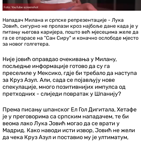
Нападач Милана и српске репрезентације - Лука
Јовић, сигурно не пролази кроз најбоље дане када је у
питању његова каријера, пошто већ мјесецима желе да
га се отарасе на "Сан Сиру" и коначно ослободе мјесто
за новог голгетера.
Није јовић оправдао очекивања у Милану,
посљедње информације готово да су га
преселиле у Мексико, гдје би требало да наступа
за Круз Азул. Али, сада се појављују нове
спекулације, много позитивнијих импулса од
претходних - слиједи повратак у Шпанију?
Према писању шпанског Ел Гол Дигитала, Хетафе
је у преговорима са српским нападачем, те би
веома лако Лука Јовић могао да се врати у
Мадрид. Како наводи исти извор, Јовић не жели
да чека Круз Азул и поставио му је ултиматум,