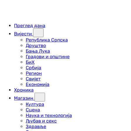
Преглед дана
Вијести
Република Српска
Друштво
Бања Лука
Градови и општине
БиХ
Србија
Регион
Свијет
Економија
Хроника
Магазин
Култура
Сцена
Наука и технологија
Љубав и секс
Здравље