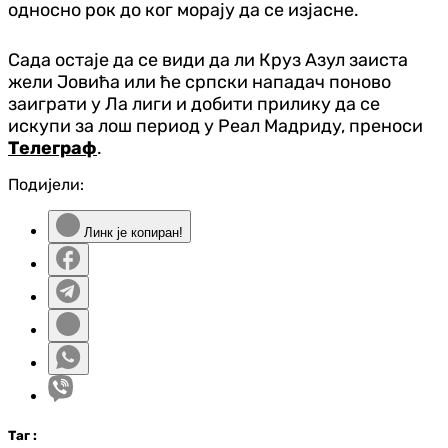
односно рок до ког морају да се изјасне.
Сада остаје да се види да ли Круз Азул заиста
жели Јовића или ће српски нападач поново
заиграти у Ла лиги и добити прилику да се
искупи за лош период у Реал Мадриду, преноси
Телеграф
.
Подијели:
Линк је копиран!
Таг
: