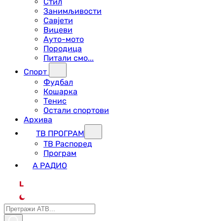
Стил
Занимљивости
Савјети
Вицеви
Ауто-мото
Породица
Питали смо...
Спорт
Фудбал
Кошарка
Тенис
Остали спортови
Архива
ТВ ПРОГРАМ
ТВ Распоред
Програм
А РАДИО
L