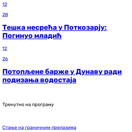
12
28
Тешка несрећа у Поткозарју:
Погинуо младић
12
26
Потопљене барже у Дунаву ради
подизања водостаја
Тренутно на програму
Стање на граничним прелазима