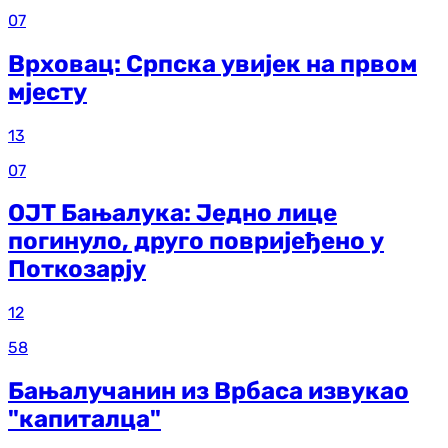
07
Врховац: Српска увијек на првом
мјесту
13
07
ОЈТ Бањалука: Једно лице
погинуло, друго повријеђено у
Поткозарју
12
58
Бањалучанин из Врбаса извукао
"капиталца"