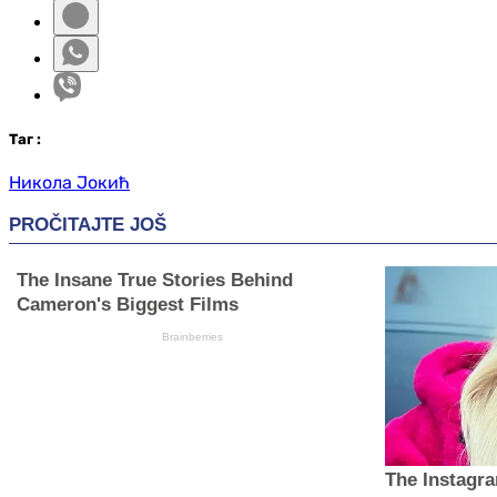
Таг
:
Никола Јокић