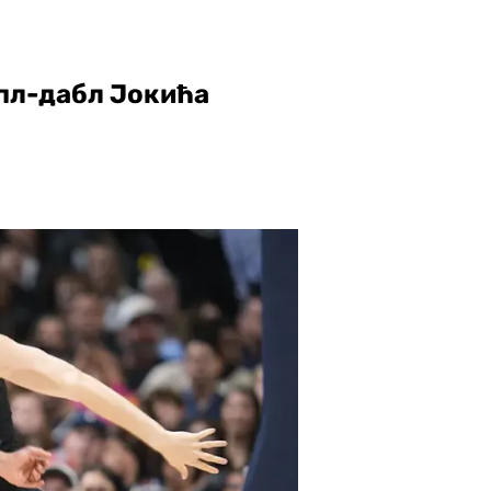
ипл-дабл Јокића