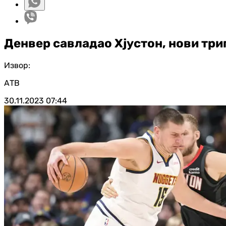
Денвер савладао Хјустон, нови тр
Извор:
АТВ
30.11.2023
07:44