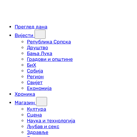
Преглед дана
Вијести
Република Српска
Друштво
Бања Лука
Градови и општине
БиХ
Србија
Регион
Свијет
Економија
Хроника
Магазин
Култура
Сцена
Наука и технологија
Љубав и секс
Здравље