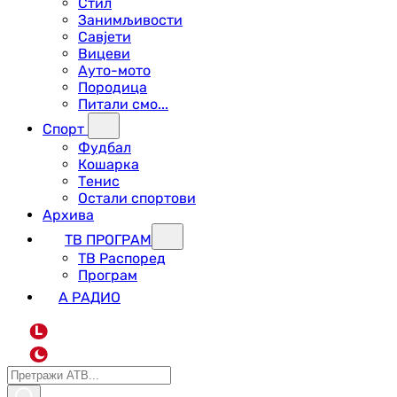
Стил
Занимљивости
Савјети
Вицеви
Ауто-мото
Породица
Питали смо...
Спорт
Фудбал
Кошарка
Тенис
Остали спортови
Архива
ТВ ПРОГРАМ
ТВ Распоред
Програм
А РАДИО
L