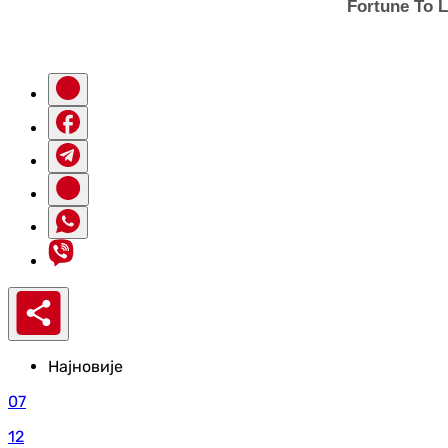
Најновије
07
12