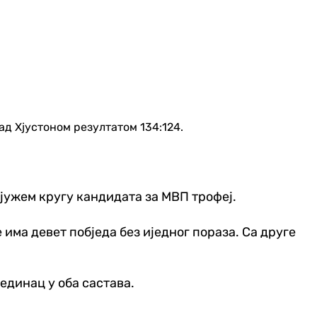
ад Хјустоном резултатом 134:124.
ајужем кругу кандидата за МВП трофеј.
 има девет побједа без иједног пораза. Са друге
јединац у оба састава.