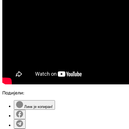
Подијели:
Линк је копиран!