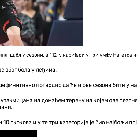
л-дабл у сезони, а 112. у каријери у тријумфу Нагетса н
е због бола у леђима.
 дефинитивно потврдио да ће и ове сезоне бити у н
 утакмицама на домаћем терену на којем ове сезоне
рани.
 10 скокова и у те три категорије је био најбољи по