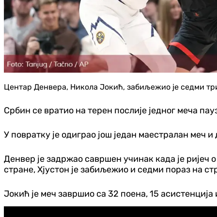
Центар Денвера, Никола Јокић, забиљежио је седми трип
Србин се вратио на терен послије једног меча пауз
У повратку је одиграо још један маестралан меч и
Денвер је задржао савршен учинак када је ријеч о
стране, Хјустон је забиљежио и седми пораз на ст
Јокић је меч завршио са 32 поена, 15 асистенција и