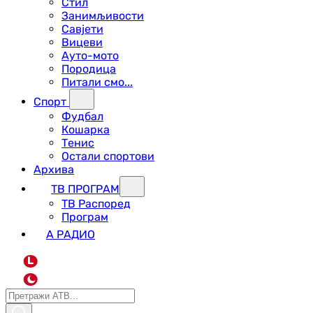
Стил
Занимљивости
Савјети
Вицеви
Ауто-мото
Породица
Питали смо...
Спорт
Фудбал
Кошарка
Тенис
Остали спортови
Архива
ТВ ПРОГРАМ
ТВ Распоред
Програм
А РАДИО
L