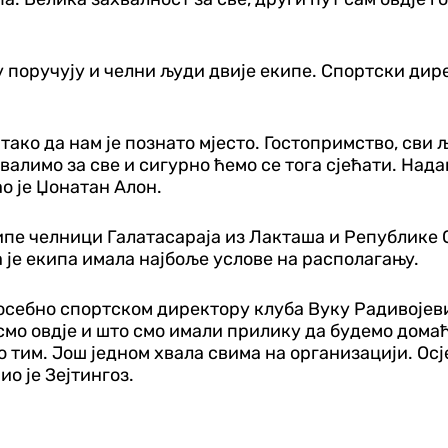
у поручују и челни људи двије екипе. Спортски дир
, тако да нам је познато мјесто. Гостопримство, сви
алимо за све и сигурно ћемо се тога сјећати. Над
о је Џонатан Алон.
ипе челници Галатасараја из Лакташа и Републике 
а је екипа имала најбоље услове на располагању.
посебно спортском директору клуба Вуку Радивојев
смо овдје и што смо имали прилику да будемо дома
 тим. Још једном хвала свима на организацији. Осј
о је Зејтингоз.