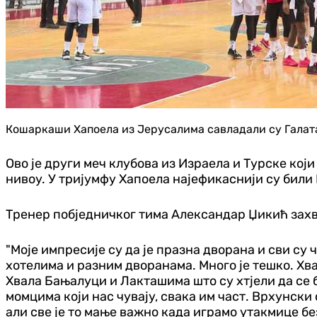
Кошаркаши Хапоела из Јерусалима савладали су Галата
Ово је други меч клубова из Израела и Турске који
нивоу. У тријумфу Хапоела најефикаснији
су били
Тренер побједничког тима Александар Џикић захва
"Моје импресије су да је празна дворана и сви су
хотелима и разним дворанама. Много је тешко. Хва
Хвала Бањалуци и Лакташима што су хтјели да се б
момцима који нас чувају, свака им част. Врхунски
али све је то мање важно када играмо утакмице бе