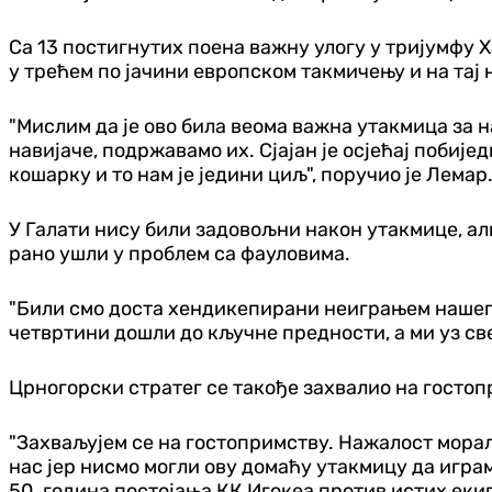
Са 13 постигнутих поена важну улогу у тријумфу Х
у трећем по јачини европском такмичењу и на тај 
"Мислим да је ово била веома важна утакмица за 
навијаче, подржавамо их. Сјајан је осјећај побије
кошарку и то нам је једини циљ", поручио је Лемар
У Галати нису били задовољни након утакмице, али
рано ушли у проблем са фауловима.
"Били смо доста хендикепирани неиграњем нашег п
четвртини дошли до кључне предности, а ми уз све
Црногорски стратег се такође захвалио на госто
"Захваљујем се на гостопримству. Нажалост морали
нас јер нисмо могли ову домаћу утакмицу да игра
50. година постојања КК Игокеа против истих екипа