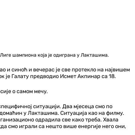
Лиге шампиона која је одиграна у Лакташима.
као и синоћ и вечерас је све протекло на највишем
ок је Галату предводио Исмет Акпинар са 18.
сије о самом мечу.
 специфичној ситуацији. Два мјесеца смо по
о домаћин у Лакташима. Ситуација као на филму.
рганизационо одрадила све како треба. Хвала
да смо играли са нешто више енергије него они,