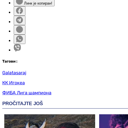
Линк је копиран!
Таг
ови
:
Galatasaraj
КК Игокеа
ФИБА Лига шампиона