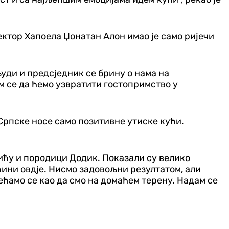
ектор Хапоела Џонатан Алон имао је само ријечи
 људи и предсједник се брину о нама на
ам се да ћемо узвратити гостопримство у
Српске носе само позитивне утиске кући.
ићу и породици Додик. Показали су велико
ћини овдје. Нисмо задовољни резултатом, али
ећамо се као да смо на домаћем терену. Надам се