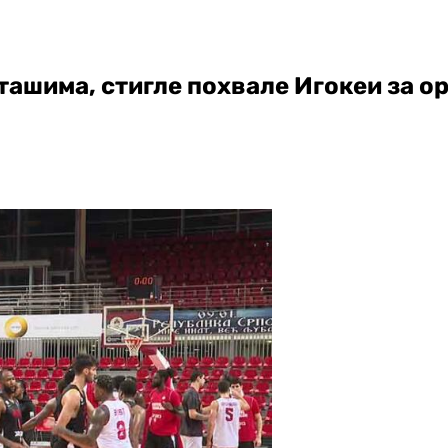
ташима, стигле похвале Игокеи за о