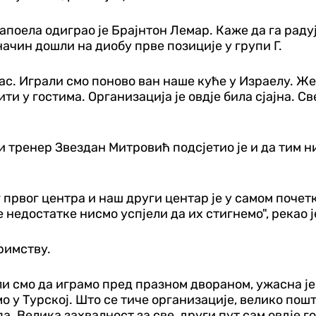
апоела одиграо је Брајнтон Лемар. Каже да га раду
начин дошли на диобу прве позиције у групи Г.
нас. Играли смо поново ван наше куће у Израелу. Ж
дити у гостима. Организација је овдје била сјајна. 
.
 тренер Звездан Митровић подсјетио је и да тим ни
рвог центра и наш други центар је у самом почетку
 недостатке нисмо успјели да их стигнемо", рекао 
примству.
 смо да играмо пред празном двораном, ужасна је т
мо у Турској. Што се тиче организације, велико по
. Велика захвалност за све, други пут сам овдје г