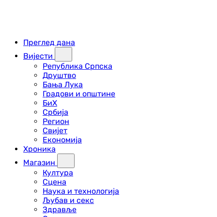
Преглед дана
Вијести
Република Српска
Друштво
Бања Лука
Градови и општине
БиХ
Србија
Регион
Свијет
Економија
Хроника
Магазин
Култура
Сцена
Наука и технологија
Љубав и секс
Здравље