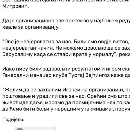
Митровић.
Да је организационо све протекло у најбољем ред
хвале за организацију.
"Ово је невјероватно за нас. Били смо овдје љетос
невјероватан начин. Не можемо довољно да се захв
Јерусалиму када се ствари врате у нормалу", река
Иако нису били задовољни резултатом и игром ек
Генерални менаџер клуба Тургај Зејтингоз каже д
"Желим да се захвалим Игокеи на организацији, 
поштовање и урадили све за нас. Срећни смо што 
живот иде даље, морамо да промијенимо нешто као
да ћемо бити бољи у наредним утакмицама", поручи
Подијели: