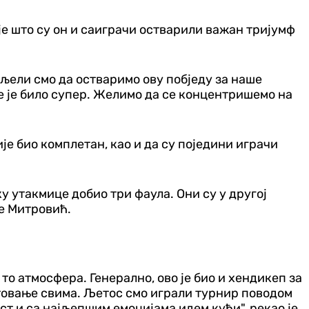
је што су он и саиграчи остварили важан тријумф
ељели смо да остваримо ову побједу за наше
Све је било супер. Желимо да се концентришемо на
је био комплетан, као и да су поједини играчи
 утакмице добио три фаула. Они су у другој
је Митровић.
о атмосфера. Генерално, ово је био и хендикеп за
штовање свима. Љетос смо играли турнир поводом
ост и са најљепшим емоцијама идем кући", рекао је