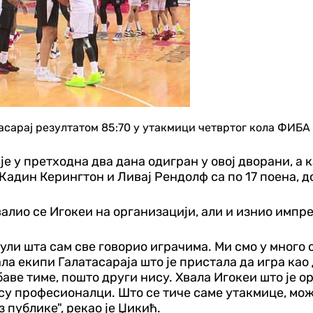
сарај резултатом 85:70 у утакмици четвртог кола ФИБА 
 је у претходна два дана одигран у овој дворани, а 
 Кадин Керингтон и Ливај Рендолф са по 17 поена, д
лио се Игокеи на организацији, али и изнио импре
 чули шта сам све говорио играчима. Ми смо у много
ла екипи Галатасараја што је пристала да игра ка
аве тиме, пошто други нису. Хвала Игокеи што је о
 су професионалци. Што се тиче саме утакмице, мож
з публике", рекао је Џикић.