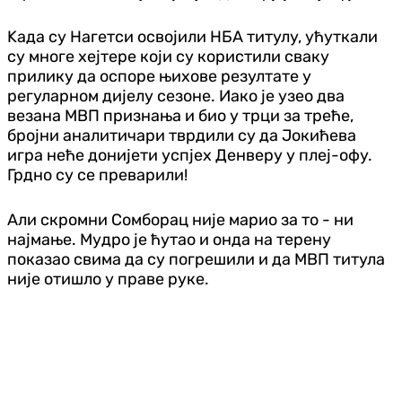
Kада су Нагетси освојили НБА титулу, ућуткали
су многе хејтере који су користили сваку
прилику да оспоре њихове резултате у
регуларном дијелу сезоне. Иако је узео два
везана МВП признања и био у трци за треће,
бројни аналитичари тврдили су да Јокићева
игра неће донијети успјех Денверу у плеј-офу.
Грдно су се преварили!
Али скромни Сомборац није марио за то - ни
најмање. Мудро је ћутао и онда на терену
показао свима да су погрешили и да МВП титула
није отишло у праве руке.