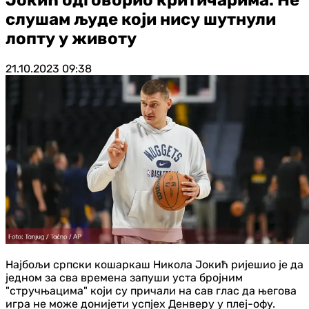
слушам људе који нису шутнули
лопту у животу
21.10.2023
09:38
Најбољи српски кошаркаш Никола Јокић ријешио је да
једном за сва времена запуши уста бројним
"стручњацима" који су причали на сав глас да његова
игра не може донијети успјех Денверу у плеј-офу.