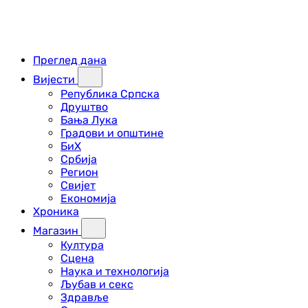
Преглед дана
Вијести
Република Српска
Друштво
Бања Лука
Градови и општине
БиХ
Србија
Регион
Свијет
Економија
Хроника
Магазин
Култура
Сцена
Наука и технологија
Љубав и секс
Здравље