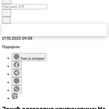
21.10.2023
09:38
Подијели:
Линк је копиран!
Јокић одговорио критичарима: Не