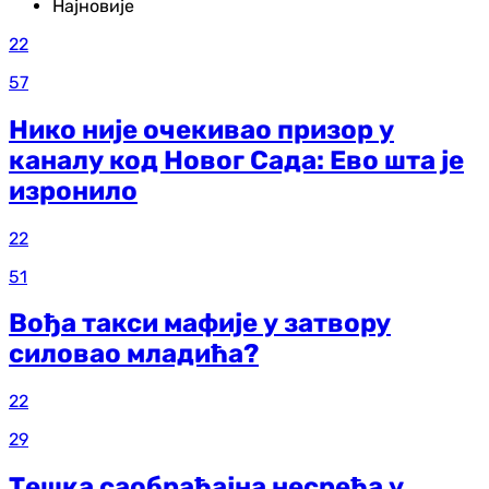
Најновије
22
57
Нико није очекивао призор у
каналу код Новог Сада: Ево шта је
изронило
22
51
Вођа такси мафије у затвору
силовао младића?
22
29
Тешка саобраћајна несрећа у