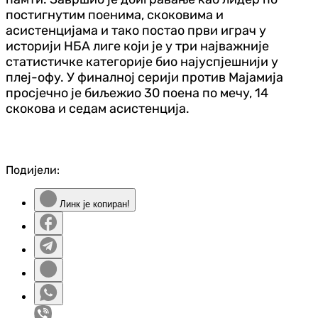
постигнутим поенима, скоковима и
асистенцијама и тако постао први играч у
историји НБА лиге који је у три најважније
статистичке категорије био најуспјешнији у
плеј-офу. У финалној серији против Мајамија
просјечно је биљежио 30 поена по мечу, 14
скокова и седам асистенција.
Подијели:
Линк је копиран!