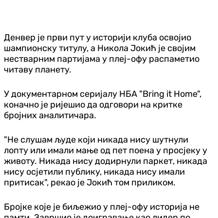
Денвер је први пут у историји клуба освојио
шампионску титулу, а Никола Јокић је својим
нестварним партијама у плеј-офу распаметио
читаву планету.
У документарном серијалу НБА "Bring it Home",
коначно је ријешио да одговори на критке
бројних аналитичара.
"Не слушам људе који никада нису шутнули
лопту или имали мање од пет поена у просјеку у
животу. Никада нису додирнули паркет, никада
нису осјетили публику, никада нису имали
притисак", рекао је Јокић том приликом.
Бројке које је биљежио у плеј-офу историја не
памти. Завршио је доигравање као лидер по