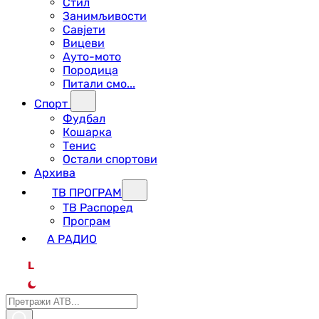
Стил
Занимљивости
Савјети
Вицеви
Ауто-мото
Породица
Питали смо...
Спорт
Фудбал
Кошарка
Тенис
Остали спортови
Архива
ТВ ПРОГРАМ
ТВ Распоред
Програм
А РАДИО
L