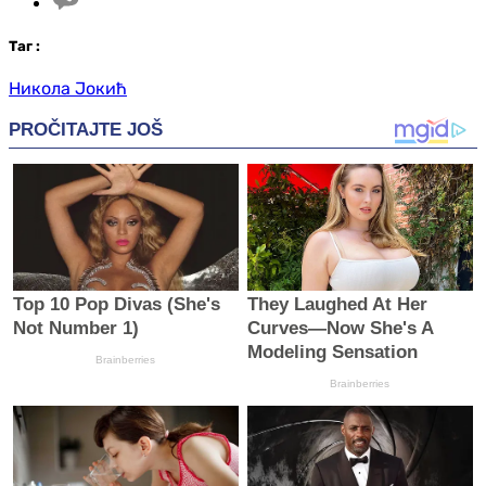
Таг
:
Никола Јокић