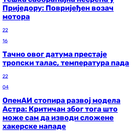
Приједору: Повријеђен возач
мотора
22
16
Тачно овог датума престаје
тропски талас, температура пада
22
04
ОпенАИ стопира развој модела
Астра: Критичан због тога што
може сам да изводи сложене
хакерске нападе