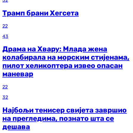
52
Трамп брани Хегсета
22
43
Драма на Хвару: Млада жена
колабирала на морским стијенама,
пилот хеликоптера извео опасан
маневар
22
32
Најбољи тенисер свијета завршио
на прегледима, познато шта се
дешава