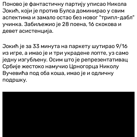
Поново је фантастичну партију уписао Никола
Јокић, који је против Булса доминирао у свим
аспектима и замало остао без новог "трипл-дабл"
учинка. Забиљежио је 28 поена, 16 скокова и
девет асистенција.
Јокић је за 33 минута на паркету шутирао 9/16
из игре, а имао је и три украдене лопте, уз само
једну изгубљену. Осим што је репрезентативац
Србије жестоко намучио Црногорца Николу
Вучевића под оба коша, имао је и одличну
подршку.