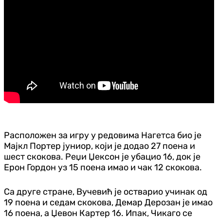
Расположен за игру у редовима Нагетса био је
Мајкл Портер јуниор, који је додао 27 поена и
шест скокова. Реџи Џексон је убацио 16, док је
Ерон Гордон уз 15 поена имао и чак 12 скокова.
Са друге стране, Вучевић је остварио учинак од
19 поена и седам скокова, Демар Дерозан је имао
16 поена, а Џевон Картер 16. Ипак, Чикаго се