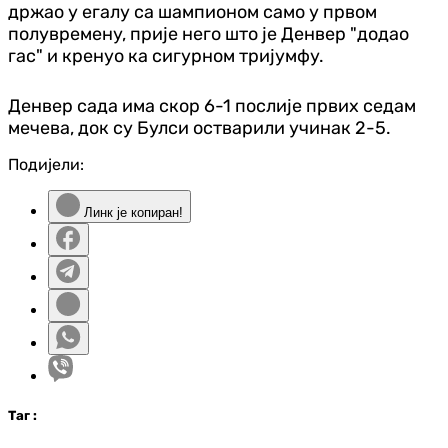
држао у егалу са шампионом само у првом
полувремену, прије него што је Денвер "додао
гас" и кренуо ка сигурном тријумфу.
Денвер сада има скор 6-1 послије првих седам
мечева, док су Булси остварили учинак 2-5.
Подијели:
Линк је копиран!
Таг
: