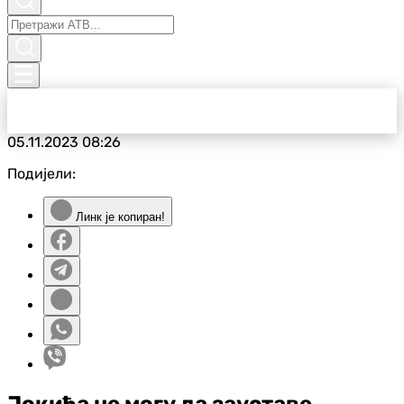
05.11.2023
08:26
Подијели:
Линк је копиран!
Јокића не могу да зауставе,