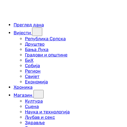
Преглед дана
Вијести
Република Српска
Друштво
Бања Лука
Градови и општине
БиХ
Србија
Регион
Свијет
Економија
Хроника
Магазин
Култура
Сцена
Наука и технологија
Љубав и секс
Здравље