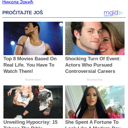
Никола Јокић