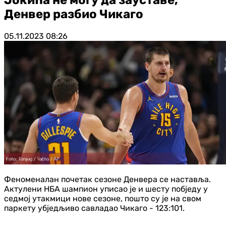
Денвер разбио Чикаго
05.11.2023
08:26
Феноменалан почетак сезоне Денвера се наставља.
Актулени НБА шампион уписао је и шесту побједу у
седмој утакмици нове сезоне, пошто су је на свом
паркету убједљиво савладао Чикаго - 123:101.