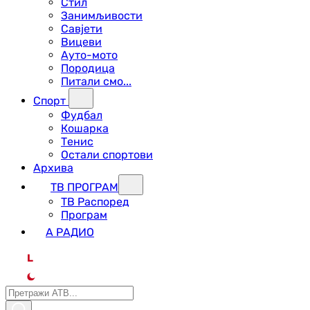
Стил
Занимљивости
Савјети
Вицеви
Ауто-мото
Породица
Питали смо...
Спорт
Фудбал
Кошарка
Тенис
Остали спортови
Архива
ТВ ПРОГРАМ
ТВ Распоред
Програм
А РАДИО
L