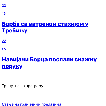
22
19
Борба са ватреном стихијом у
Требињу
22
09
Навијачи Борца послали снажну
поруку
Тренутно на програму
Стање на граничним прелазима