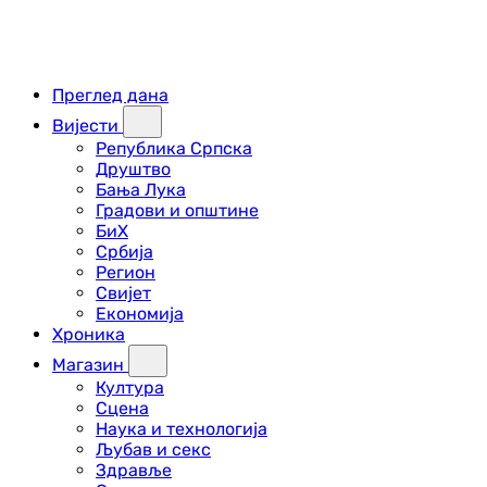
Преглед дана
Вијести
Република Српска
Друштво
Бања Лука
Градови и општине
БиХ
Србија
Регион
Свијет
Економија
Хроника
Магазин
Култура
Сцена
Наука и технологија
Љубав и секс
Здравље