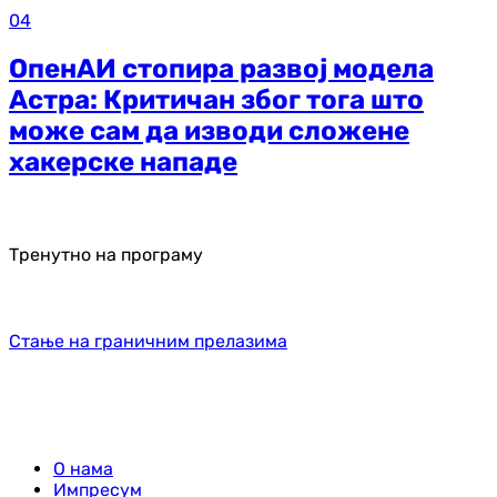
04
ОпенАИ стопира развој модела
Астра: Критичан због тога што
може сам да изводи сложене
хакерске нападе
Тренутно на програму
Стање на граничним прелазима
О нама
Импресум