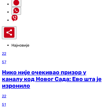
Најновије
22
57
Нико није очекивао призор у
каналу код Новог Сада: Ево шта је
изронило
22
51