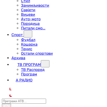
Стил
Занимљивости
Савјети
Вицеви
Ауто-мото
Породица
Питали смо...
Спорт
Фудбал
Кошарка
Тенис
Остали спортови
Архива
ТВ ПРОГРАМ
ТВ Распоред
Програм
А РАДИО
L