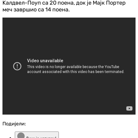
Kалдвел-Поуп са 20 поена, док је Мајк Портер
меч завршио са 14 поена.
Подијели: