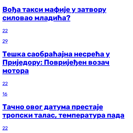
Вођа такси мафије у затвору
силовао младића?
22
29
Тешка саобраћајна несрећа у
Приједору: Повријеђен возач
мотора
22
16
Тачно овог датума престаје
тропски талас, температура пада
22