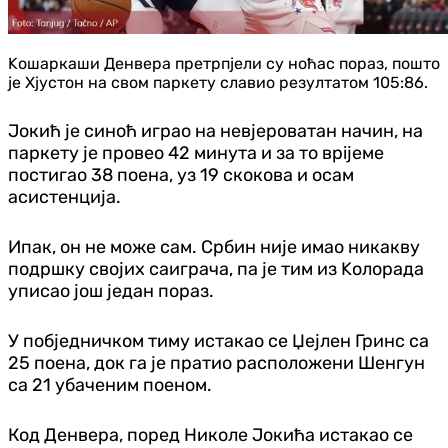
Kошаркаши Денвера претрпјели су ноћас пораз, пошто
је Хјустон на свом паркету славио резултатом 105:86.
Јокић је синоћ играо на невjероватан начин, на
паркету је провео 42 минута и за то врijеме
постигао 38 поена, уз 19 скокова и осам
асистенција.
Ипак, он не може сам. Србин није имао никакву
подршку својих саиграча, па је тим из Kолорада
уписао још један пораз.
У побједничком тиму истакао се Џејлен Гринс са
25 поена, док га је пратио расположени Шенгун
са 21 убаченим поеном.
Код Денвера, поред Николе Јокића истакао се