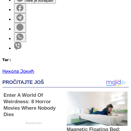
Линк је копиран!
Таг
:
Никола Јокић