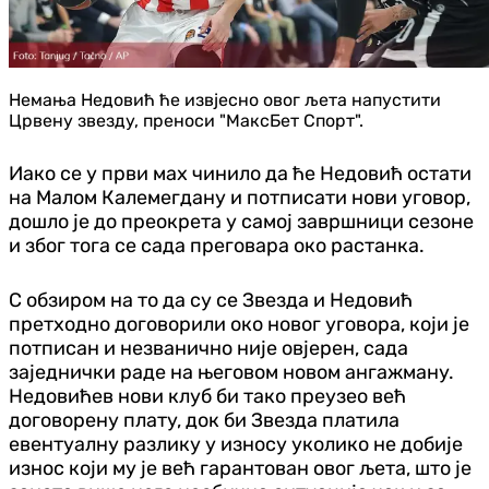
Немања Недовић ће извјесно овог љета напустити
Црвену звезду, преноси "МаксБет Спорт".
Иако се у први мах чинило да ће Недовић остати
на Малом Калемегдану и потписати нови уговор,
дошло је до преокрета у самој завршници сезоне
и због тога се сада преговара око растанка.
С обзиром на то да су се Звезда и Недовић
претходно договорили око новог уговора, који је
потписан и незванично није овјерен, сада
заједнички раде на његовом новом ангажману.
Недовићев нови клуб би тако преузео већ
договорену плату, док би Звезда платила
евентуалну разлику у износу уколико не добије
износ који му је већ гарантован овог љета, што је