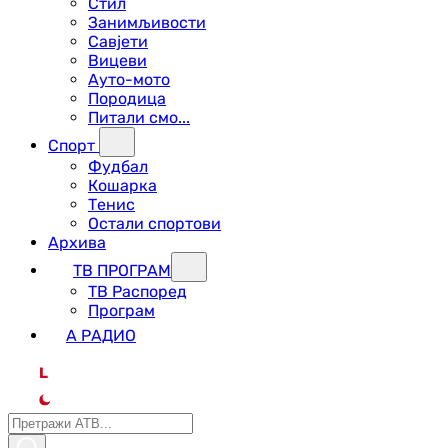
Стил
Занимљивости
Савјети
Вицеви
Ауто-мото
Породица
Питали смо...
Спорт
Фудбал
Кошарка
Тенис
Остали спортови
Архива
ТВ ПРОГРАМ
ТВ Распоред
Програм
А РАДИО
L