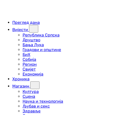
Преглед дана
Вијести
Република Српска
Друштво
Бања Лука
Градови и општине
БиХ
Србија
Регион
Свијет
Економија
Хроника
Магазин
Култура
Сцена
Наука и технологија
Љубав и секс
Здравље