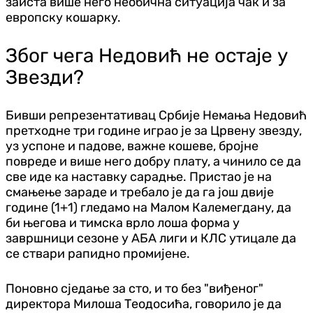
заиста више него необична ситуација чак и за
европску кошарку.
Због чега Недовић не остаје у
Звезди?
Бивши репрезентативац Србије Немања Недовић
претходне три године играо је за Црвену звезду,
уз успоне и падове, важне кошеве, бројне
повреде и више него добру плату, а чинило се да
све иде ка наставку сарадње. Пристао је на
смањење зараде и требало је да га још двије
године (1+1) гледамо на Малом Калемегдану, да
би његова и тимска врло лоша форма у
завршници сезоне у АБА лиги и КЛС утицале да
се ствари рапидно промијене.
Поновно сједање за сто, и то без "виђеног"
директора Милоша Теодосића, говорило је да