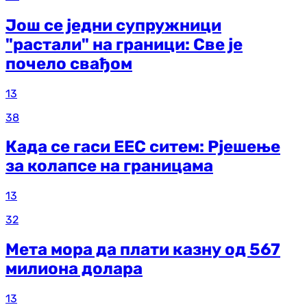
Још се једни супружници
"растали" на граници: Све је
почело свађом
13
38
Када се гаси ЕЕС ситем: Рјешење
за колапсе на границама
13
32
Мета мора да плати казну од 567
милиона долара
13