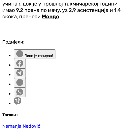
учинак, док је у прошлој такмичарској години
имао 9,2 поена по мечу, уз 2,9 асистенција и 1,4
скока, преноси
Мондо
.
Подијели:
Линк је копиран!
Таг
ови
:
Nemanja Nedović