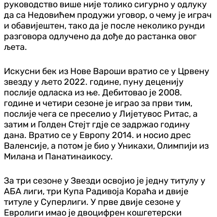
руководство више није толико сигурно у одлуку
да са Недовићем продужи уговор, о чему је играч
и обавијештен, тако да је после неколико рунди
разговора одлучено да дође до растанка овог
љета.
Искусни бек из Нове Вароши вратио се у Црвену
звезду у љето 2022. године, пуну деценију
послије одласка из ње. Дебитовао је 2008.
године и четири сезоне је играо за први тим,
послије чега се преселио у Лијетувос Ритас, а
затим и Голден Стејт гдје се задржао годину
дана. Вратио се у Европу 2014. и носио дрес
Валенсије, а потом је био у Уникахи, Олимпији из
Милана и Панатинаикосу.
За три сезоне у Звезди освојио је једну титулу у
АБА лиги, три Купа Радивоја Кораћа и двије
титуле у Суперлиги. У прве двије сезоне у
Евролиги имао је двоцифрен кошгетерски