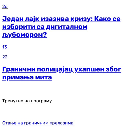
26
Један лајк изазива кризу: Како се
изборити са дигиталном
љубомором?
13
22
Гранични полицајац ухапшен због
примања мита
Тренутно на програму
Стање на граничним прелазима