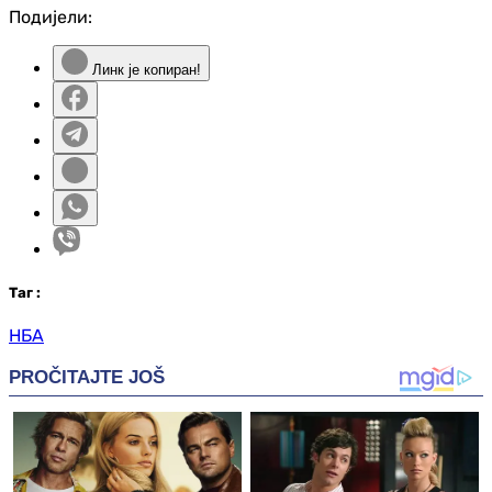
Подијели:
Линк је копиран!
Таг
:
НБА