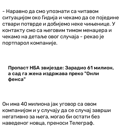
- Наравно да смо упознати са читавом
ситуацијом око Гидија и чекамо да се поједине
ствари потврде и добијемо неке чињенице. У
контакту смо са његовим тимом менаџера и
чекамо на детаље овог случаја - рекао је
портпарол компаније.
Пропаст НБА звијезде: Зарадио 61 милион,
а сад га жена издржава преко "Онли
фенса"
Он има 40 милиона јак уговор са овом
компанијом и у случају да се случај заврши
негативно за њега, могао би остати без
наведеног новца, преноси Телеграф.