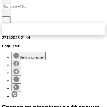
27.11.2023
21:44
Подијели:
Линк је копиран!
Спавао са дјевојком од 16 година,