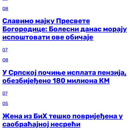
08
Славимо мајку Пресвете
Богородице: Болесни данас морају
испоштовати ове обичаје
07
08
У Српској почиње исплата пензија,
обезбијеђено 180 милиона КМ
07
05
Жена из БиХ тешко повријеђена у
саобраћајној несрећи