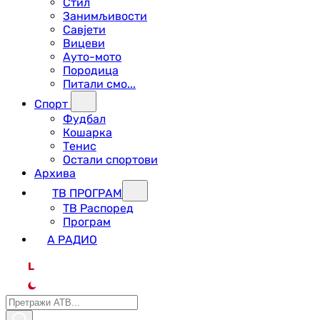
Стил
Занимљивости
Савјети
Вицеви
Ауто-мото
Породица
Питали смо...
Спорт
Фудбал
Кошарка
Тенис
Остали спортови
Архива
ТВ ПРОГРАМ
ТВ Распоред
Програм
А РАДИО
L