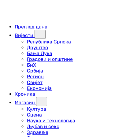
Преглед дана
Вијести
Република Српска
Друштво
Бања Лука
Градови и општине
БиХ
Србија
Регион
Свијет
Економија
Хроника
Магазин
Култура
Сцена
Наука и технологија
Љубав и секс
Здравље