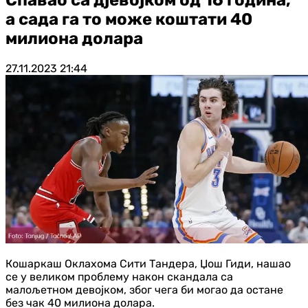
а сада га то може коштати 40
милиона долара
27.11.2023
21:44
Кошаркаш Оклахома Сити Тандера, Џош Гиди, нашао
се у великом проблему након скандала са
малољетном девојком, због чега би могао да остане
без чак 40 милиона долара.