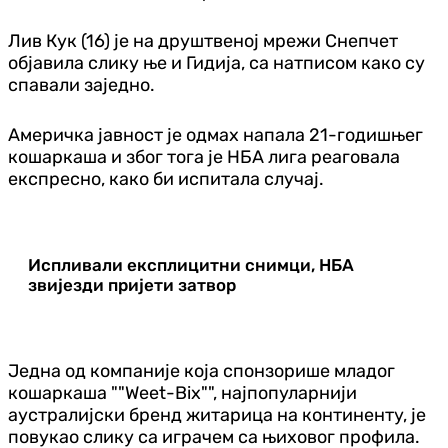
Лив Кук (16) је на друштвеној мрежи Снепчет
објавила слику ње и Гидија, са натписом како су
спавали заједно.
Америчка јавност је одмах напала 21-годишњег
кошаркаша и због тога је НБА лига реаговала
експресно, како би испитала случај.
Испливали експлицитни снимци, НБА
звијезди пријети затвор
Једна од компаније која спонзорише младог
кошаркаша ""Weet-Bix"", најпопуларнији
аустралијски бренд житарица на континенту, је
повукао слику са играчем са њиховог профила.