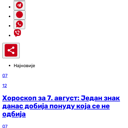
Најновије
07
12
Хороскоп за 7. август: Један знак
данас добија понуду која се не
одбија
07