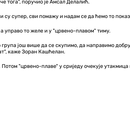
че тога", поручио је Амсал Делалић.
и су супер, сви помажу и надам се да ћемо то показ
 а управо то желе и у "црвено-плавом" тиму.
 група још више да се скупимо, да направимо добру 
ат", каже Зоран Кашћелан.
. Потом "црвено-плаве" у сриједу очекује утакмица