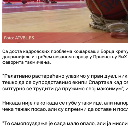
Са доста кадровских проблема кошаркаши Борца крећу п
допринијеле и трећем везаном поразу у Првенству БиХ. 
фаворита такмичења.
"Релативно растерећено улазимо у први дуел, ника
тешко да се супродставимо екипи Спартака кад се
ситгурно се трудити да пружимо свој максимум", 
Никада није лако када се губе утакмице, али напо
чека тежак посао, али су спремни да оставе и по
"То самопоуздање је сада мало опало, али ја мисли