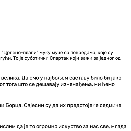
"Црвено-плави" муку муче са повредама, које су
ући. То је суботички Спартак који важи за једног од
 велика. Да смо у најбољем саставу било би јако
ог тога што се дешавају изненађења, ми ћемо
ши Борца. Свјесни су да их предстојеће седмиче
ислим да је то огромно искуство за нас све, млада