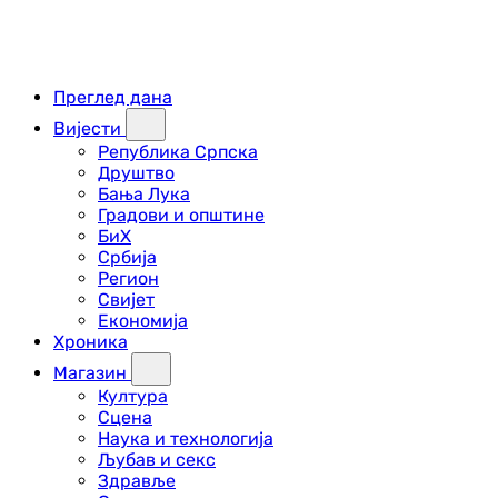
Преглед дана
Вијести
Република Српска
Друштво
Бања Лука
Градови и општине
БиХ
Србија
Регион
Свијет
Економија
Хроника
Магазин
Култура
Сцена
Наука и технологија
Љубав и секс
Здравље