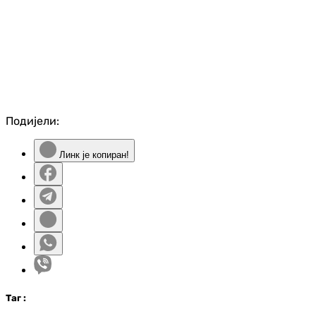
Подијели:
Линк је копиран!
Таг
: