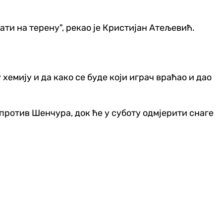
ати на терену", рекао је Кристијан Атељевић.
хемију и да како се буде који играч враћао и дао
 против Шенчура, док ће у суботу одмјерити снаге