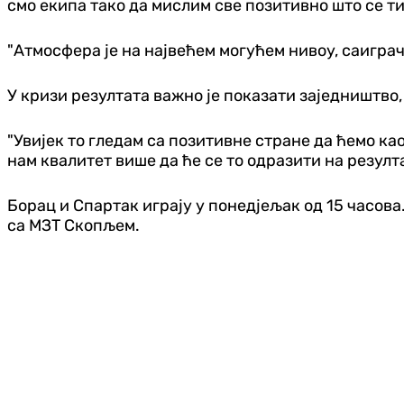
смо екипа тако да мислим све позитивно што се ти
"Атмосфера је на највећем могућем нивоу, саиграч
У кризи резултата важно је показати заједништво,
"Увијек то гледам са позитивне стране да ћемо као
нам квалитет више да ће се то одразити на резулт
Борац и Спартак играју у понедјељак од 15 часова
са МЗТ Скопљем.