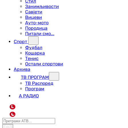
Стил
Занимљивости
Савјети
Вицеви
Ауто-мото
Породица
Питали смо...
Спорт
Фудбал
Кошарка
Тенис
Остали спортови
Архива
ТВ ПРОГРАМ
ТВ Распоред
Програм
А РАДИО
L