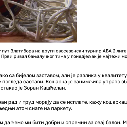
ут Златибора на други овосезонски турнир АБА 2 лиге. 
Први ривал бањалучког тима у понедјељак је најтежи мог
ко са бијелом заставом, али је разлика у квалитету
 погледа састави. Кошарка је занимљива управо зб
истакао је Зоран Кашћелан.
ран рад и труд морају да се исплате, кажу кошарка
сљедњи атом снаге на паркету.
м да ћемо ми бити добри и спремни за овај балон. М