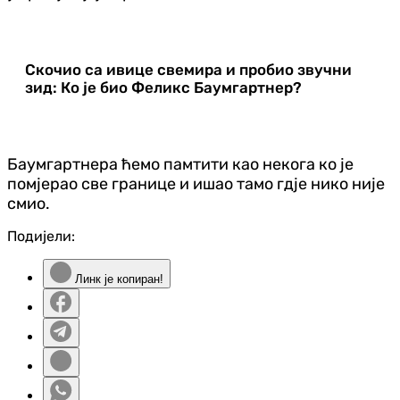
Скочио са ивице свемира и пробио звучни
зид: Ко је био Феликс Баумгартнер?
Баумгартнера ћемо памтити као некога ко је
помјерао све границе и ишао тамо гдје нико није
смио.
Подијели:
Линк је копиран!