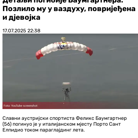
Позлило му у ваздуху, повријеђена
и дјевојка
17.07.2025
22:38
Славни аустријски спортиста Феликс Баумгартнер
(56) погинуо је у италијанском мјесту Порто Сант
Елпидио током параглајдинг лета.