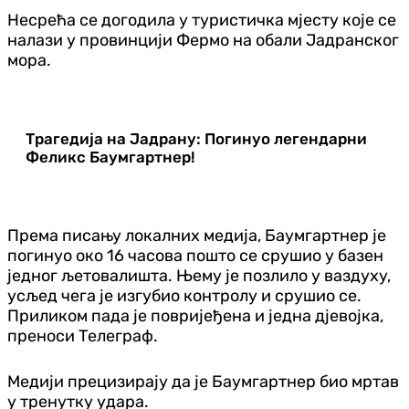
Несрећа се догодила у туристичка мјесту које се
налази у провинцији Фермо на обали Јадранског
мора.
Трагедија на Јадрану: Погинуо легендарни
Феликс Баумгартнер!
Према писању локалних медија, Баумгартнер је
погинуо око 16 часова пошто се срушио у базен
једног љетовалишта. Њему је позлило у ваздуху,
усљед чега је изгубио контролу и срушио се.
Приликом пада је повријеђена и једна дјевојка,
преноси Телеграф.
Медији прецизирају да је Баумгартнер био мртав
у тренутку удара.