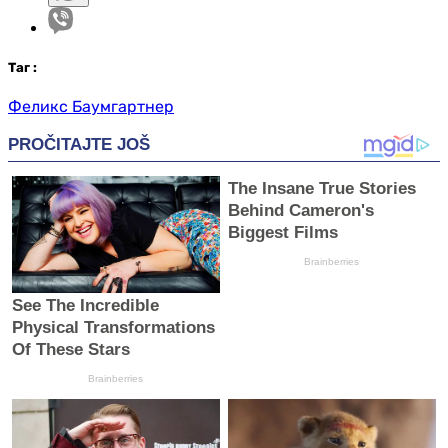
Таг
:
Феликс Баумгартнер