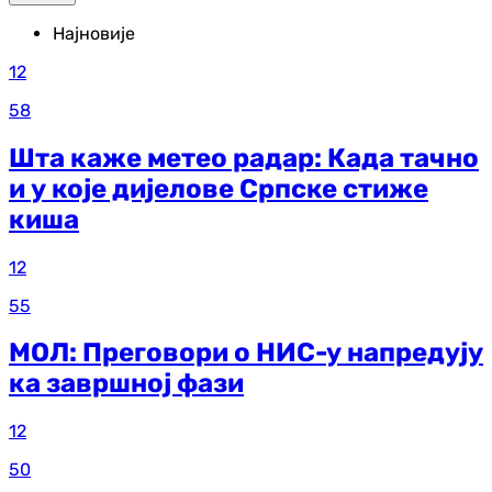
Најновије
12
58
Шта каже метео радар: Када тачно
и у које дијелове Српске стиже
киша
12
55
МОЛ: Преговори о НИС-у напредују
ка завршној фази
12
50