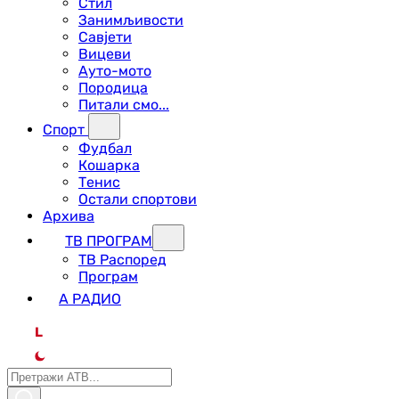
Стил
Занимљивости
Савјети
Вицеви
Ауто-мото
Породица
Питали смо...
Спорт
Фудбал
Кошарка
Тенис
Остали спортови
Архива
ТВ ПРОГРАМ
ТВ Распоред
Програм
А РАДИО
L