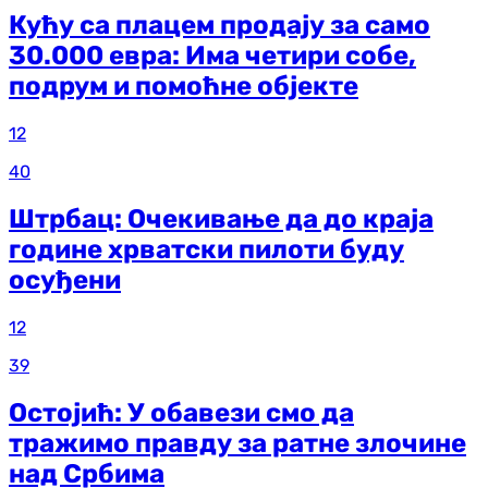
Кућу са плацем продају за само
30.000 евра: Има четири собе,
подрум и помоћне објекте
12
40
Штрбац: Очекивање да до краја
године хрватски пилоти буду
осуђени
12
39
Остојић: У обавези смо да
тражимо правду за ратне злочине
над Србима