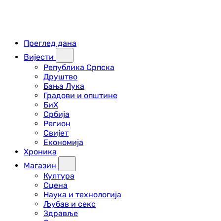
Преглед дана
Вијести
Република Српска
Друштво
Бања Лука
Градови и општине
БиХ
Србија
Регион
Свијет
Економија
Хроника
Магазин
Култура
Сцена
Наука и технологија
Љубав и секс
Здравље